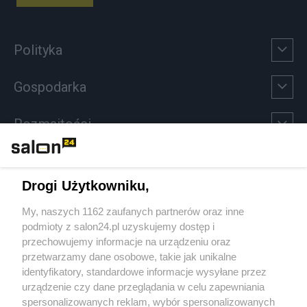
Polityka
Gospodarka
Rozmaitości
Technologie
Drogi Użytkowniku,
Sport
My, naszych 1162 zaufanych partnerów oraz inne
podmioty z salon24.pl uzyskujemy dostęp i
Społeczeństwo
przechowujemy informacje na urządzeniu oraz
przetwarzamy dane osobowe, takie jak unikalne
Kultura
identyfikatory, standardowe informacje wysyłane przez
urządzenie czy dane przeglądania w celu zapewniania
spersonalizowanych reklam, wybór spersonalizowanych