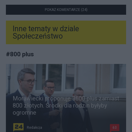
POKAŻ KOMENTARZE (24)
Inne tematy w dziale
Społeczeństwo
#
800 plus
Morawiecki proponuje 3600 plus zamiast
800 złotych. Środki dla rodzin byłyby
ogromne
Redakcja
63