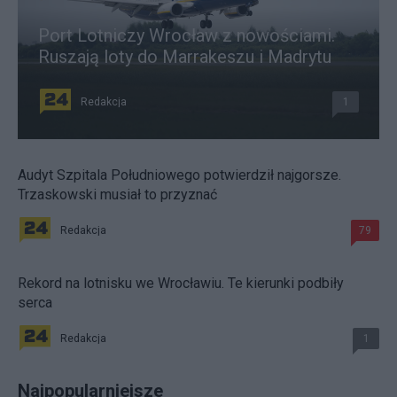
Port Lotniczy Wrocław z nowościami.
Ruszają loty do Marrakeszu i Madrytu
Redakcja
1
Audyt Szpitala Południowego potwierdził najgorsze.
Trzaskowski musiał to przyznać
Redakcja
79
Rekord na lotnisku we Wrocławiu. Te kierunki podbiły
serca
Redakcja
1
Najpopularniejsze