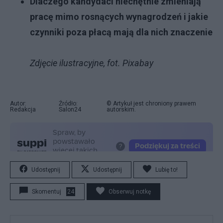
Dlaczego kandydaci niechętnie zmieniają
pracę mimo rosnących wynagrodzeń i jakie
czynniki poza płacą mają dla nich znaczenie
Zdjęcie ilustracyjne, fot. Pixabay
Autor:
Źródło:
© Artykuł jest chroniony prawem
Redakcja
Salon24
autorskim.
Udostępnij
Udostępnij
Lubię to!
Skomentuj
24
Obserwuj notkę