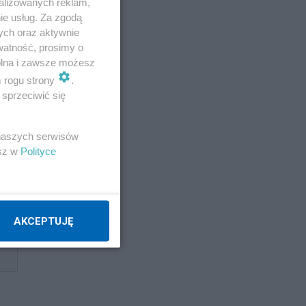
alizowanych reklam,
ych
ie usług. Za zgodą
ych oraz aktywnie
watność, prosimy o
wolna i zawsze możesz
m rogu strony
.
sprzeciwić się
 naszych serwisów
esz w
Polityce
AKCEPTUJĘ