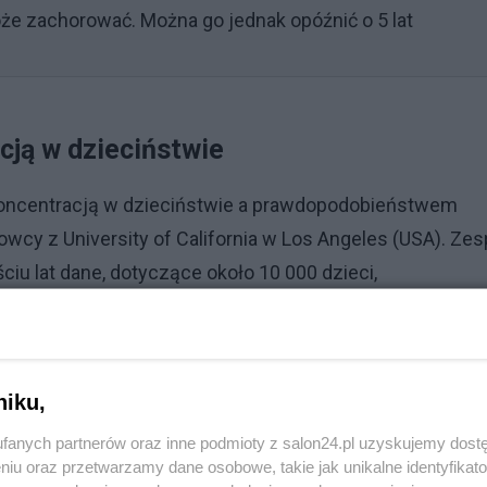
e zachorować. Można go jednak opóźnić o 5 lat
cją w dzieciństwie
oncentracją w dzieciństwie a prawdopodobieństwem
cy z University of California w Los Angeles (USA). Zes
ciu lat dane, dotyczące około 10 000 dzieci,
gnitive Development (ABCD). Badanie to pozwala
ludzi, począwszy od 9. roku życia przez następną dek
niku,
Reklama
fanych partnerów oraz inne podmioty z salon24.pl uzyskujemy dost
niu oraz przetwarzamy dane osobowe, takie jak unikalne identyfikat
ść uwagi wpływa na ryzyko wystąpienia szerszych objawó