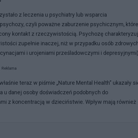
zystało z leczenia u psychiatry lub wsparcia
 psychozy, czyli poważne zaburzenie psychicznym, któr
acony kontakt z rzeczywistością. Psychozę charakteryzu
stości zupełnie inaczej, niż w przypadku osób zdrowych
lucynacjami i urojeniami prześladowczymi i depresyjnymi
Reklama
 właśnie teraz w piśmie „Nature Mental Health” ukazały si
enia u danej osoby doświadczeń podobnych do
 z koncentracją w dzieciństwie. Wpływ mają również