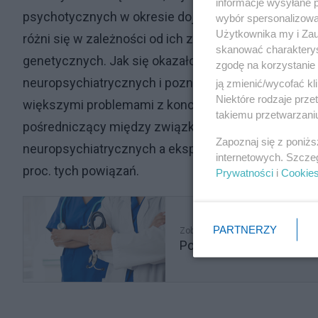
informacje wysyłane 
psychotycznych w okresie dojrzewania oraz jak ry
wybór spersonalizowan
Użytkownika my i Zau
różni się w zależności od ich zakresu uwagi (liczb
skanować charakterys
genetycznych. Jak się okazało, wyższe ryzyko gen
zgodę na korzystanie 
neuropsychiatrycznych i poznawczych wiązało się
ją zmienić/wycofać kl
Niektóre rodzaje prz
większymi problemami z koncentracją. Ponadto zmi
takiemu przetwarzaniu
pośredniczący między związkami między ryzykiem
Zapoznaj się z poniż
neuropsychiatrycznych a ekspresją objawów psych
internetowych. Szcze
proc. tych powiązań.
Prywatności
i
Cookie
PARTNERZY
Zobacz także
Poważne problemy lekarz