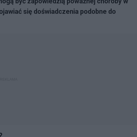
 mogą być zapowiedzią poważnej choroby w
ojawiać się doświadczenia podobne do
?