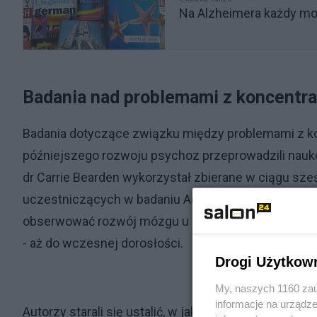
Na Alzheimera każdy moż
Badania nad problemami z koncentra
Badania dotyczące związku między problemami z k
późniejszego rozwoju psychoz przeprowadzili naukow
dr Carrie Bearden wykorzystał zbierane w ciągu sześ
uczestniczących w badaniu Adolescent Brain and Co
obserwować rozwój mózgu u prawie 12 000 młodych 
- aż do wczesnej dorosłości.
Drogi Użytkow
My, naszych 1160 zau
informacje na urządze
Autorzy starali się ustalić, w jaki sposób zmienno