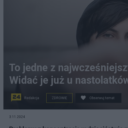
To jedne z najwcześniejs
Widać je już u nastolatkó
Redakcja
ZDROWIE
Obserwuj temat
fot. Pixabay
3.11.2024