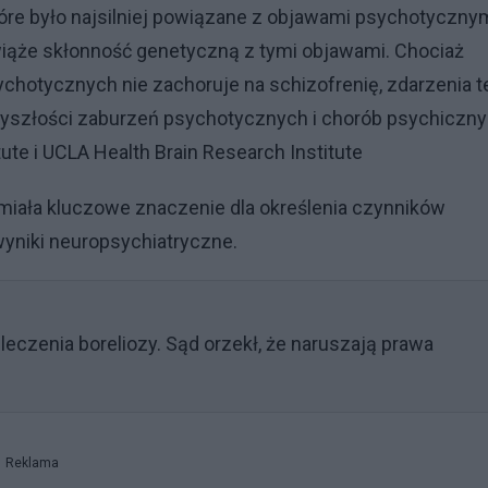
re było najsilniej powiązane z objawami psychotycznym
wiąże skłonność genetyczną z tymi objawami. Chociaż
hotycznych nie zachoruje na schizofrenię, zdarzenia t
yszłości zaburzeń psychotycznych i chorób psychiczn
ute i UCLA Health Brain Research Institute
miała kluczowe znaczenie dla określenia czynników
wyniki neuropsychiatryczne.
eczenia boreliozy. Sąd orzekł, że naruszają prawa
Reklama