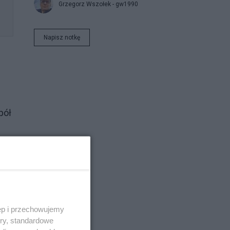
Grzegorz Wszołek - gw1990
Napisz notkę
pół
adę
ęp i przechowujemy
ory, standardowe
w