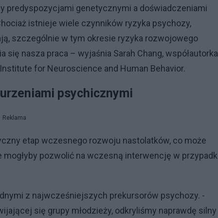
dzy predyspozycjami genetycznymi a doświadczeniami
hociaż istnieje wiele czynników ryzyka psychozy,
ają, szczególnie w tym okresie ryzyka rozwojowego
ia się nasza praca – wyjaśnia Sarah Chang, współautorka
 Institute for Neuroscience and Human Behavior.
burzeniami psychicznymi
Reklama
yczny etap wczesnego rozwoju nastolatków, co może
re mogłyby pozwolić na wczesną interwencję w przypad
ednymi z najwcześniejszych prekursorów psychozy. -
ijającej się grupy młodzieży, odkryliśmy naprawdę silny