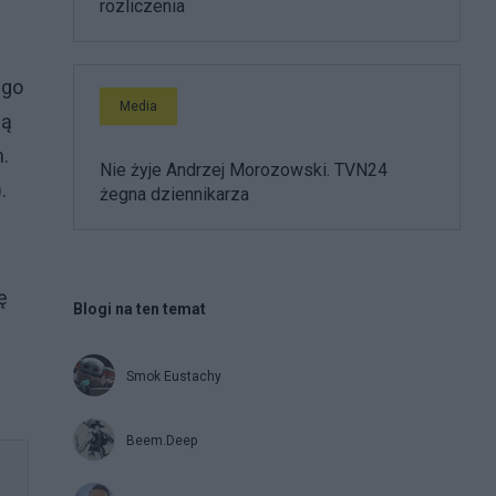
rozliczenia
ego
Media
ją
.
Nie żyje Andrzej Morozowski. TVN24
).
żegna dziennikarza
ę
Blogi na ten temat
Smok Eustachy
Beem.Deep