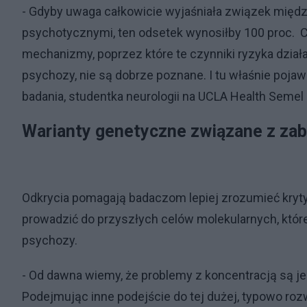
- Gdyby uwaga całkowicie wyjaśniała związek mię
psychotycznymi, ten odsetek wynosiłby 100 proc. C
mechanizmy, poprzez które te czynniki ryzyka dział
psychozy, nie są dobrze poznane. I tu właśnie pojaw
badania, studentka neurologii na UCLA Health Semel
Warianty genetyczne związane z za
Odkrycia pomagają badaczom lepiej zrozumieć kryt
prowadzić do przyszłych celów molekularnych, któ
psychozy.
- Od dawna wiemy, że problemy z koncentracją są j
Podejmując inne podejście do tej dużej, typowo rozw