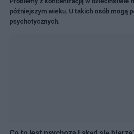
Problemy z koncentracją w dzieciństwie
późniejszym wieku. U takich osób mogą p
psychotycznych.
Co to jest psychoza i skąd się bierze