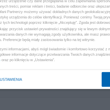
przez urządzenie czy dane przeglądania w celu zapewniania sperson
zyko wystąpienia u młodzieży doświadczeń psychotyczn
ych treści, pomiar reklam i treści, badanie odbiorców oraz ulepszan
fani Partnerzy możemy używać dokładnych danych geolokalizacyjn
a bodźców rejestrowanych w danym czasie) i wariantów
tykę urządzenia do celów identyfikacji. Ponieważ cenimy Twoją pry
etyczne wystąpienia szerokiego zakresu zaburzeń
z tych technologii poprzez kliknięcie „Akceptuję”. Zgoda jest dobro
 z większym nasileniem doświadczeń psychotycznych i
ikając przycisk ustawień prywatności znajdujący się w lewym dolny
etwarzania danych nie wymagają zgody użytkownika, ale masz prawo 
enność zakresu uwagi częściowo działała jako czynnik
. Preferencje będą miały zastosowania tylko na tej witrynie.
 genetycznym wystąpienia zaburzeń
szymi informacjami, abyś mógł świadomie i komfortowo korzystać z
otycznych. Problemy z zakresem uwagi wyjaśniały 4–16
gółowe informacje dotyczące przetwarzania Twoich danych znajdzi
s
oraz po kliknięciu w „Ustawienia”.
USTAWIENIA
y. Prokuratura przedstawiła medykom ciężkie zarzuty