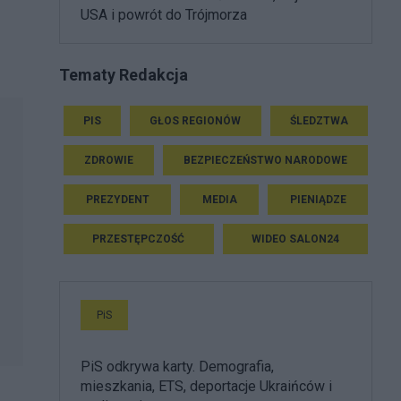
USA i powrót do Trójmorza
Tematy Redakcja
PIS
GŁOS REGIONÓW
ŚLEDZTWA
ZDROWIE
BEZPIECZEŃSTWO NARODOWE
PREZYDENT
MEDIA
PIENIĄDZE
PRZESTĘPCZOŚĆ
WIDEO SALON24
PiS
PiS odkrywa karty. Demografia,
mieszkania, ETS, deportacje Ukraińców i