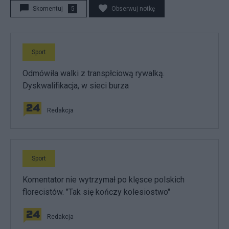
Skomentuj
5
Obserwuj notkę
Sport
Odmówiła walki z transpłciową rywalką.
Dyskwalifikacja, w sieci burza
Redakcja
Sport
Komentator nie wytrzymał po klęsce polskich
florecistów. "Tak się kończy kolesiostwo"
Redakcja