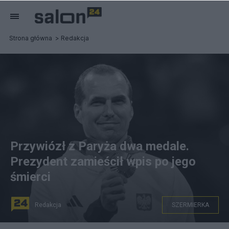
Strona główna
Redakcja
Przywiózł z Paryża dwa medale.
Prezydent zamieścił wpis po jego
śmierci
Redakcja
SZERMIERKA
fot. Bartłomiej Zborowski/Polski Komitet Paralimpijski