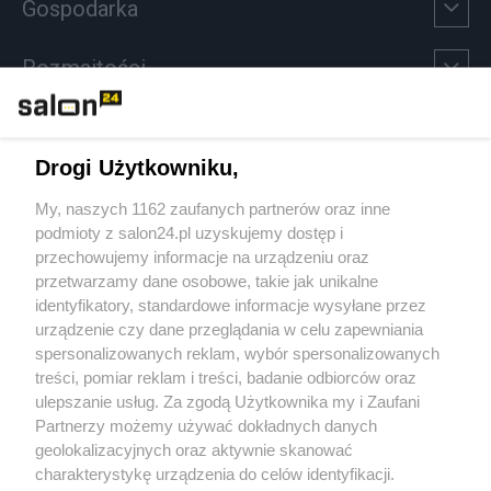
Gospodarka
Rozmaitości
Technologie
Drogi Użytkowniku,
Sport
My, naszych 1162 zaufanych partnerów oraz inne
podmioty z salon24.pl uzyskujemy dostęp i
Społeczeństwo
przechowujemy informacje na urządzeniu oraz
przetwarzamy dane osobowe, takie jak unikalne
Kultura
identyfikatory, standardowe informacje wysyłane przez
urządzenie czy dane przeglądania w celu zapewniania
spersonalizowanych reklam, wybór spersonalizowanych
treści, pomiar reklam i treści, badanie odbiorców oraz
ulepszanie usług. Za zgodą Użytkownika my i Zaufani
X
Facebook
Instagram
Youtube
Partnerzy możemy używać dokładnych danych
geolokalizacyjnych oraz aktywnie skanować
charakterystykę urządzenia do celów identyfikacji.