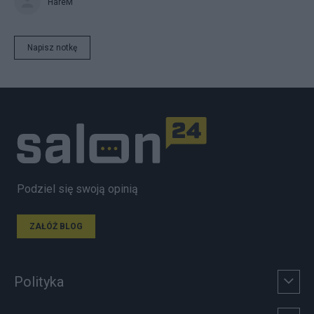
HareM
Napisz notkę
Podziel się swoją opinią
ZAŁÓŻ BLOG
Polityka