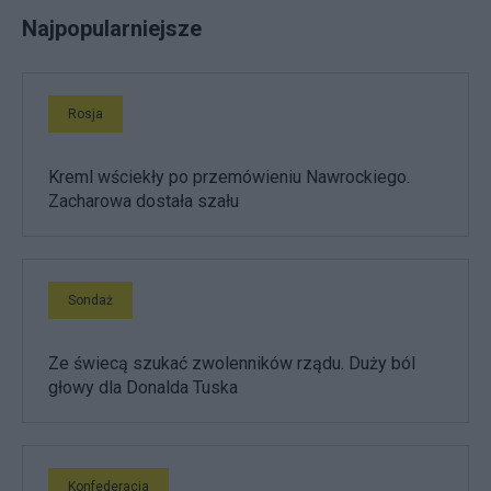
Najpopularniejsze
Rosja
Kreml wściekły po przemówieniu Nawrockiego.
Zacharowa dostała szału
Sondaż
Ze świecą szukać zwolenników rządu. Duży ból
głowy dla Donalda Tuska
Konfederacja