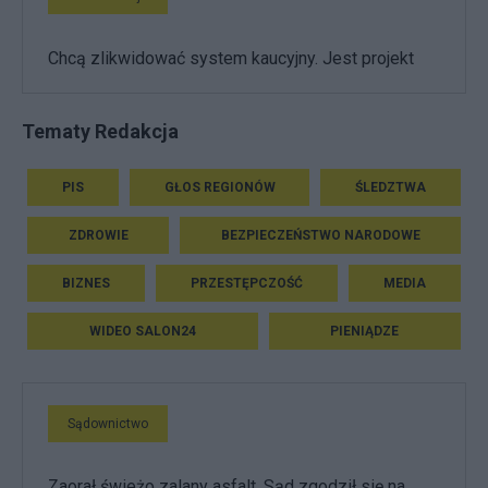
Chcą zlikwidować system kaucyjny. Jest projekt
Tematy Redakcja
PIS
GŁOS REGIONÓW
ŚLEDZTWA
ZDROWIE
BEZPIECZEŃSTWO NARODOWE
BIZNES
PRZESTĘPCZOŚĆ
MEDIA
WIDEO SALON24
PIENIĄDZE
Sądownictwo
Zaorał świeżo zalany asfalt. Sąd zgodził się na