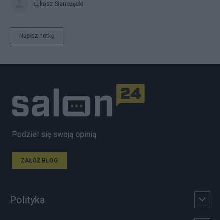
Łukasz Sianożęcki
Napisz notkę
Podziel się swoją opinią
ZAŁÓŻ BLOG
Polityka