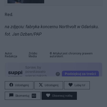
Red.
na zdjęciu: fabryka koncernu Northvolt w Gdańsku.
fot. Jan Dzban/PAP
Autor:
Źródło:
© Artykuł jest chroniony prawem
Redakcja
Media
autorskim.
Udostępnij
Udostępnij
Lubię to!
Skomentuj
83
Obserwuj notkę