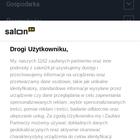
Gospodarka
Rozmaitości
Technologie
Drogi Użytkowniku,
Sport
My, naszych 1162 zaufanych partnerów oraz inne
podmioty z salon24.pl uzyskujemy dostęp i
Społeczeństwo
przechowujemy informacje na urządzeniu oraz
przetwarzamy dane osobowe, takie jak unikalne
Kultura
identyfikatory, standardowe informacje wysyłane przez
urządzenie czy dane przeglądania w celu zapewniania
spersonalizowanych reklam, wybór spersonalizowanych
treści, pomiar reklam i treści, badanie odbiorców oraz
ulepszanie usług. Za zgodą Użytkownika my i Zaufani
X
Facebook
Instagram
Youtube
Partnerzy możemy używać dokładnych danych
geolokalizacyjnych oraz aktywnie skanować
charakterystykę urządzenia do celów identyfikacji.