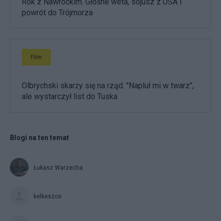
Rok z Nawrockim. Głośne weta, sojusz z USA i
powrót do Trójmorza
Film
Olbrychski skarży się na rząd. "Napluł mi w twarz",
ale wystarczył list do Tuska
Blogi na ten temat
Łukasz Warzecha
kelkeszos