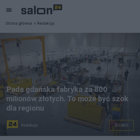
Strona główna
Redakcja
Pada gdańska fabryka za 800
milionów złotych. To może być szok
dla regionu
Redakcja
BIZNES
na zdjęciu: fabryka koncernu Northvolt w Gdańsku. fot.