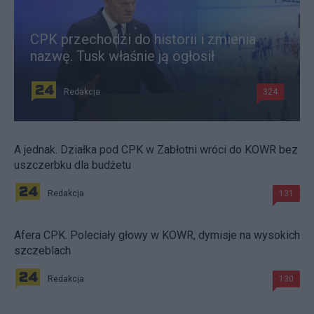
CPK przechodzi do historii i zmienia
nazwę. Tusk właśnie ją ogłosił
Redakcja
324
A jednak. Działka pod CPK w Zabłotni wróci do KOWR bez
uszczerbku dla budżetu
Redakcja
131
Afera CPK. Poleciały głowy w KOWR, dymisje na wysokich
szczeblach
Redakcja
130