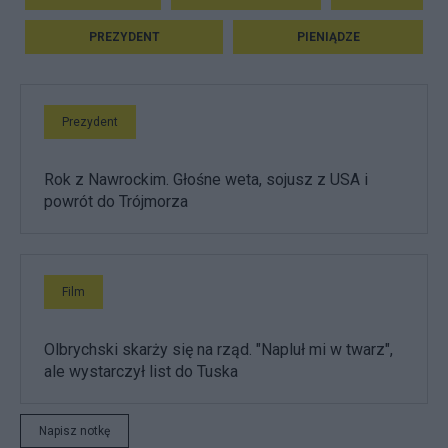
PREZYDENT
PIENIĄDZE
Prezydent
Rok z Nawrockim. Głośne weta, sojusz z USA i
powrót do Trójmorza
Film
Olbrychski skarży się na rząd. "Napluł mi w twarz",
ale wystarczył list do Tuska
Napisz notkę