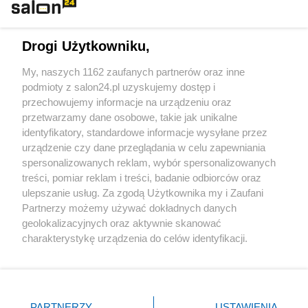
Technologie
Drogi Użytkowniku,
Sport
My, naszych 1162 zaufanych partnerów oraz inne
podmioty z salon24.pl uzyskujemy dostęp i
Społeczeństwo
przechowujemy informacje na urządzeniu oraz
przetwarzamy dane osobowe, takie jak unikalne
Kultura
identyfikatory, standardowe informacje wysyłane przez
urządzenie czy dane przeglądania w celu zapewniania
spersonalizowanych reklam, wybór spersonalizowanych
treści, pomiar reklam i treści, badanie odbiorców oraz
ulepszanie usług. Za zgodą Użytkownika my i Zaufani
X
Facebook
Instagram
Youtube
Partnerzy możemy używać dokładnych danych
geolokalizacyjnych oraz aktywnie skanować
charakterystykę urządzenia do celów identyfikacji.
Web Content Media sp. z o. o. © 2022
Ponieważ cenimy Twoją prywatność, prosimy o zgodę na
korzystanie z tych technologii poprzez kliknięcie
„Akceptuję”. Zgoda jest dobrowolna i zawsze możesz ją
Pomoc
O nas
Praca
Reklama
Kontakt
zmienić/wycofać klikając przycisk ustawień prywatności
PARTNERZY
USTAWIENIA