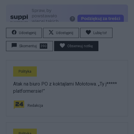
Udostępnij
Udostępnij
Lubię to!
Skomentuj
390
Obserwuj notkę
Polityka
Atak na biuro PO z koktajlami Mołotowa. „Ty j*****
platformersie!”
Redakcja
Polityka