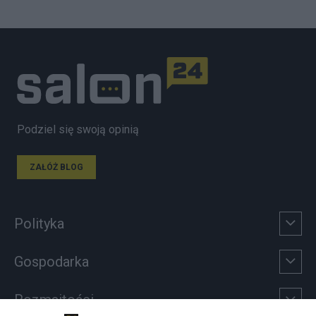
Podziel się swoją opinią
ZAŁÓŻ BLOG
Polityka
Gospodarka
Rozmaitości