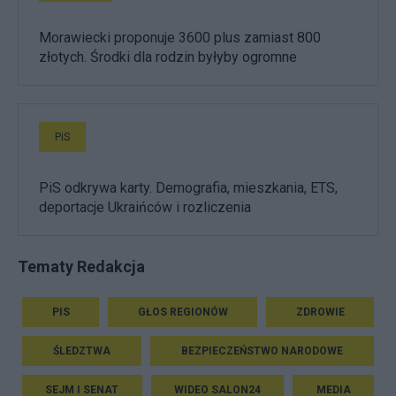
Morawiecki proponuje 3600 plus zamiast 800
złotych. Środki dla rodzin byłyby ogromne
PiS
PiS odkrywa karty. Demografia, mieszkania, ETS,
deportacje Ukraińców i rozliczenia
Tematy Redakcja
PIS
GŁOS REGIONÓW
ZDROWIE
ŚLEDZTWA
BEZPIECZEŃSTWO NARODOWE
SEJM I SENAT
WIDEO SALON24
MEDIA