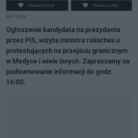
Prawa i Sprawiedliwości w hali "Sokół" w Krakowie, 24
Obserwuj temat
Obserwuj notkę
bm. Komitet Obywatelski ogłosił prezesa IPN Karola
24.11.2024
Nawrockiego kandydatem na prezydenta RP. (jm) PAP/
Łukasz Gągulski
Ogłoszenie kandydata na prezydenta
przez PiS, wizyta ministra rolnictwa u
protestujących na przejściu granicznym
w Medyce i wiele innych. Zapraszamy na
podsumowanie informacji do godz.
16:00.