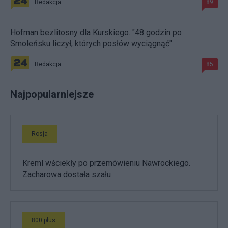
Redakcja
89
Hofman bezlitosny dla Kurskiego. "48 godzin po
Smoleńsku liczył, których posłów wyciągnąć"
Redakcja
85
Najpopularniejsze
Rosja
Kreml wściekły po przemówieniu Nawrockiego.
Zacharowa dostała szału
800 plus