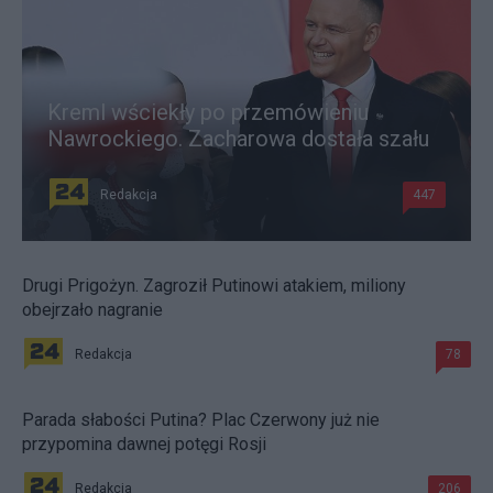
Kreml wściekły po przemówieniu
Nawrockiego. Zacharowa dostała szału
Redakcja
447
Drugi Prigożyn. Zagroził Putinowi atakiem, miliony
obejrzało nagranie
Redakcja
78
Parada słabości Putina? Plac Czerwony już nie
przypomina dawnej potęgi Rosji
Redakcja
206