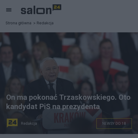
Strona główna
Redakcja
On ma pokonać Trzaskowskiego. Oto
kandydat PiS na prezydenta
Redakcja
NEWSY DO 18
Prezes PiS Jarosław Kaczyński podczas konwencji