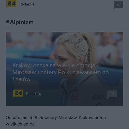
Redakcja
26
#
Alpinizm
Kraków czeka na wielkie emocje.
Mirosław i cztery Polki z awansem do
finałów
Redakcja
12
Ostatni taniec Aleksandry Mirosław. Kraków areną
wielkich emocji