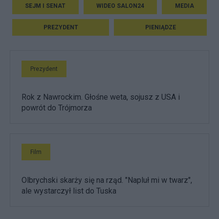
SEJM I SENAT
WIDEO SALON24
MEDIA
PREZYDENT
PIENIĄDZE
Prezydent
Rok z Nawrockim. Głośne weta, sojusz z USA i
powrót do Trójmorza
Film
Olbrychski skarży się na rząd. "Napluł mi w twarz",
ale wystarczył list do Tuska