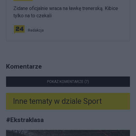
Zidane oficjalnie wraca na ławkę trenerską. Kibice
tylko na to czekali
Redakcja
Komentarze
POKAŻ KOMENTARZE (7)
Inne tematy w dziale
Sport
#
Ekstraklasa