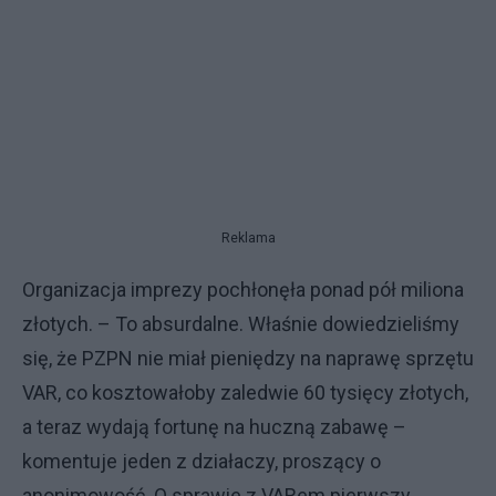
Reklama
Organizacja imprezy pochłonęła ponad pół miliona
złotych. – To absurdalne. Właśnie dowiedzieliśmy
się, że PZPN nie miał pieniędzy na naprawę sprzętu
VAR, co kosztowałoby zaledwie 60 tysięcy złotych,
a teraz wydają fortunę na huczną zabawę –
komentuje jeden z działaczy, proszący o
anonimowość. O sprawie z VARem pierwszy