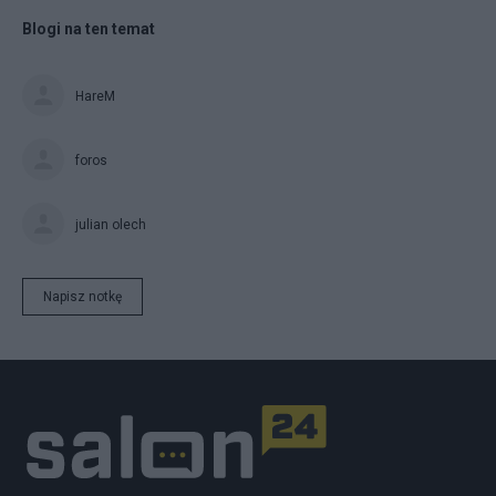
Blogi na ten temat
HareM
foros
julian olech
Napisz notkę