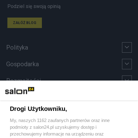
Podziel się swoją opinią
ZAŁÓŻ BLOG
Polityka
Gospodarka
Rozmaitości
Technologie
Drogi Użytkowniku,
Sport
My, naszych 1162 zaufanych partnerów oraz inne
podmioty z salon24.pl uzyskujemy dostęp i
Społeczeństwo
przechowujemy informacje na urządzeniu oraz