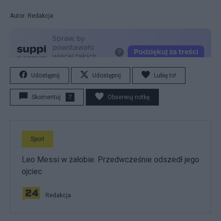
Autor: Redakcja
Udostępnij
Udostępnij
Lubię to!
Skomentuj
7
Obserwuj notkę
Sport
Leo Messi w żałobie. Przedwcześnie odszedł jego
ojciec
Redakcja