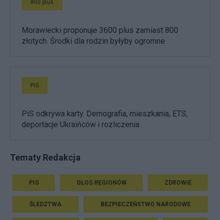
800 plus
Morawiecki proponuje 3600 plus zamiast 800
złotych. Środki dla rodzin byłyby ogromne
PiS
PiS odkrywa karty. Demografia, mieszkania, ETS,
deportacje Ukraińców i rozliczenia
Tematy Redakcja
PIS
GŁOS REGIONÓW
ZDROWIE
ŚLEDZTWA
BEZPIECZEŃSTWO NARODOWE