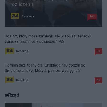
rozliczenia
Redakcja
161
Rozłam, który może zamienić się w sojusz. Terlecki
zdradza tajemnice z posiedzeń PiS
Redakcja
89
Hofman bezlitosny dla Kurskiego. "48 godzin po
Smoleńsku liczył, których posłów wyciągnąć"
Redakcja
85
#
Rząd