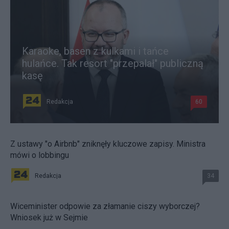
Karaoke, basen z kulkami i tańce
hulańce. Tak resort "przepalał" publiczną
kasę
Redakcja
60
Z ustawy "o Airbnb" zniknęły kluczowe zapisy. Ministra
mówi o lobbingu
Redakcja
34
Wiceminister odpowie za złamanie ciszy wyborczej?
Wniosek już w Sejmie