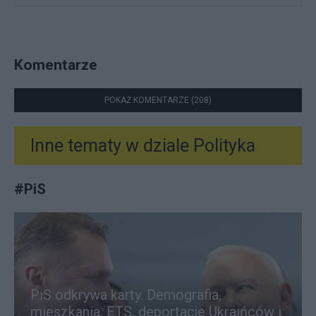
Komentarze
POKAŻ KOMENTARZE (208)
Inne tematy w dziale
Polityka
#
PiS
PiS odkrywa karty. Demografia,
mieszkania, ETS, deportacje Ukraińców i