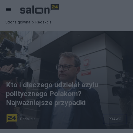
Strona główna
Redakcja
Kto i dlaczego udzielał azylu
politycznego Polakom?
Najważniejsze przypadki
Redakcja
PRAWO
fot. PAP/Paweł Supernak