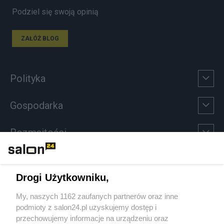
Podziel się swoją opinią
ZAŁÓŻ BLOG
Polityka
Gospodarka
Rozmaitości
Technologie
Drogi Użytkowniku,
Sport
My, naszych 1162 zaufanych partnerów oraz inne
podmioty z salon24.pl uzyskujemy dostęp i
Społeczeństwo
przechowujemy informacje na urządzeniu oraz