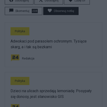
Udostępnij
Udostępnij
Lubię to!
Skomentuj
208
Obserwuj notkę
Polityka
Adwokaci pod parasolem ochronnym. Tysiące
skarg, a i tak są bezkarni
Redakcja
Polityka
Dzieci na ulicach sprzedają lemoniadę. Posypały
się donosy, jest stanowisko GIS