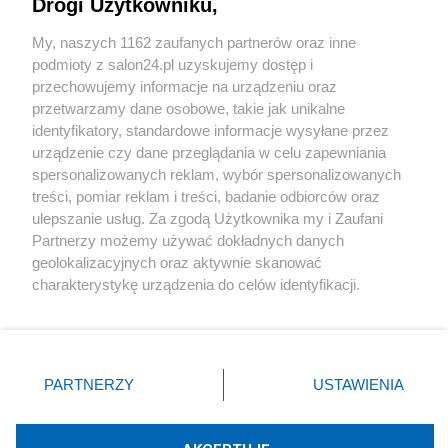
Drogi Użytkowniku,
Sport
My, naszych 1162 zaufanych partnerów oraz inne
podmioty z salon24.pl uzyskujemy dostęp i
Społeczeństwo
przechowujemy informacje na urządzeniu oraz
przetwarzamy dane osobowe, takie jak unikalne
Kultura
identyfikatory, standardowe informacje wysyłane przez
urządzenie czy dane przeglądania w celu zapewniania
spersonalizowanych reklam, wybór spersonalizowanych
treści, pomiar reklam i treści, badanie odbiorców oraz
ulepszanie usług. Za zgodą Użytkownika my i Zaufani
X
Facebook
Instagram
Youtube
Partnerzy możemy używać dokładnych danych
geolokalizacyjnych oraz aktywnie skanować
charakterystykę urządzenia do celów identyfikacji.
Web Content Media sp. z o. o. © 2022
Ponieważ cenimy Twoją prywatność, prosimy o zgodę na
korzystanie z tych technologii poprzez kliknięcie
„Akceptuję”. Zgoda jest dobrowolna i zawsze możesz ją
Pomoc
O nas
Praca
Reklama
Kontakt
zmienić/wycofać klikając przycisk ustawień prywatności
PARTNERZY
USTAWIENIA
znajdujący się w lewym dolnym rogu strony
. Niektóre
rodzaje przetwarzania danych nie wymagają zgody
użytkownika, ale masz prawo sprzeciwić się takiemu