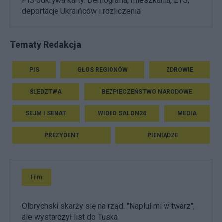
PiS odkrywa karty. Demografia, mieszkania, ETS,
deportacje Ukraińców i rozliczenia
Tematy Redakcja
PIS
GŁOS REGIONÓW
ZDROWIE
ŚLEDZTWA
BEZPIECZEŃSTWO NARODOWE
SEJM I SENAT
WIDEO SALON24
MEDIA
PREZYDENT
PIENIĄDZE
Film
Olbrychski skarży się na rząd. "Napluł mi w twarz",
ale wystarczył list do Tuska