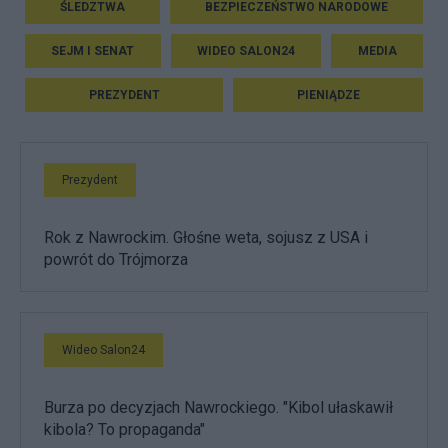
ŚLEDZTWA
BEZPIECZEŃSTWO NARODOWE
SEJM I SENAT
WIDEO SALON24
MEDIA
PREZYDENT
PIENIĄDZE
Prezydent
Rok z Nawrockim. Głośne weta, sojusz z USA i
powrót do Trójmorza
Wideo Salon24
Burza po decyzjach Nawrockiego. "Kibol ułaskawił
kibola? To propaganda"