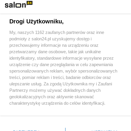
Technologie
Drogi Użytkowniku,
Sport
My, naszych 1162 zaufanych partnerów oraz inne
podmioty z salon24.pl uzyskujemy dostęp i
Społeczeństwo
przechowujemy informacje na urządzeniu oraz
przetwarzamy dane osobowe, takie jak unikalne
Kultura
identyfikatory, standardowe informacje wysyłane przez
urządzenie czy dane przeglądania w celu zapewniania
spersonalizowanych reklam, wybór spersonalizowanych
treści, pomiar reklam i treści, badanie odbiorców oraz
ulepszanie usług. Za zgodą Użytkownika my i Zaufani
X
Facebook
Instagram
Youtube
Partnerzy możemy używać dokładnych danych
geolokalizacyjnych oraz aktywnie skanować
charakterystykę urządzenia do celów identyfikacji.
Web Content Media sp. z o. o. © 2022
Ponieważ cenimy Twoją prywatność, prosimy o zgodę na
korzystanie z tych technologii poprzez kliknięcie
„Akceptuję”. Zgoda jest dobrowolna i zawsze możesz ją
Pomoc
O nas
Praca
Reklama
Kontakt
zmienić/wycofać klikając przycisk ustawień prywatności