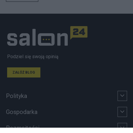
Podziel się swoją opinią
ZAŁÓŻ BLOG
Polityka
Gospodarka
Rozmaitości