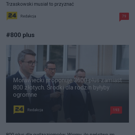
Trzaskowski musiał to przyznać
Redakcja
79
#
800 plus
Morawiecki proponuje 3600 plus zamiast
800 złotych. Środki dla rodzin byłyby
ogromne
Redakcja
193
800 plus dla cudzoziemców. Wiemy, ile państwo im