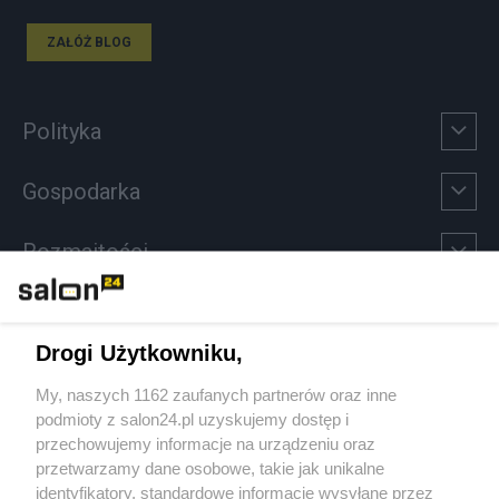
ZAŁÓŻ BLOG
Polityka
Gospodarka
Rozmaitości
Technologie
Drogi Użytkowniku,
Sport
My, naszych 1162 zaufanych partnerów oraz inne
podmioty z salon24.pl uzyskujemy dostęp i
Społeczeństwo
przechowujemy informacje na urządzeniu oraz
przetwarzamy dane osobowe, takie jak unikalne
Kultura
identyfikatory, standardowe informacje wysyłane przez