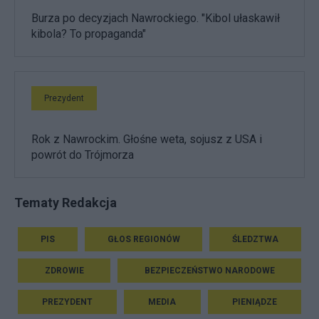
Burza po decyzjach Nawrockiego. "Kibol ułaskawił
kibola? To propaganda"
Prezydent
Rok z Nawrockim. Głośne weta, sojusz z USA i
powrót do Trójmorza
Tematy Redakcja
PIS
GŁOS REGIONÓW
ŚLEDZTWA
ZDROWIE
BEZPIECZEŃSTWO NARODOWE
PREZYDENT
MEDIA
PIENIĄDZE