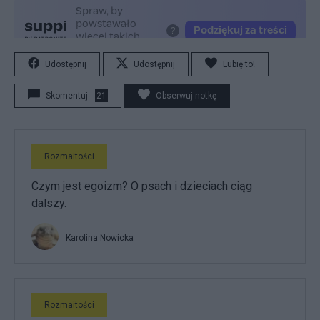
Udostępnij
Udostępnij
Lubię to!
Skomentuj
21
Obserwuj notkę
Rozmaitości
Czym jest egoizm? O psach i dzieciach ciąg
dalszy.
Karolina Nowicka
Rozmaitości