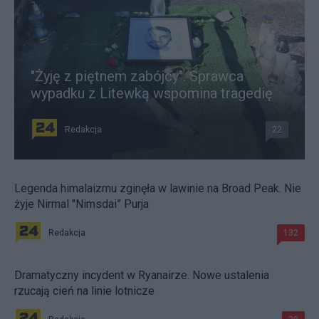
"Żyję z piętnem zabójcy". Sprawca
wypadku z Litewką wspomina tragedię
Redakcja
22
Legenda himalaizmu zginęła w lawinie na Broad Peak. Nie
żyje Nirmal "Nimsdai” Purja
Redakcja
132
Dramatyczny incydent w Ryanairze. Nowe ustalenia
rzucają cień na linie lotnicze