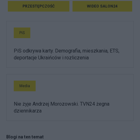
PRZESTĘPCZOŚĆ
WIDEO SALON24
PiS
PiS odkrywa karty. Demografia, mieszkania, ETS,
deportacje Ukraińców i rozliczenia
Media
Nie żyje Andrzej Morozowski. TVN24 żegna
dziennikarza
Blogi na ten temat