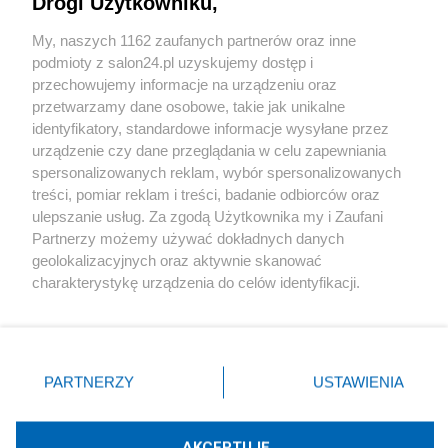
Drogi Użytkowniku,
Sport
My, naszych 1162 zaufanych partnerów oraz inne
podmioty z salon24.pl uzyskujemy dostęp i
Społeczeństwo
przechowujemy informacje na urządzeniu oraz
przetwarzamy dane osobowe, takie jak unikalne
Kultura
identyfikatory, standardowe informacje wysyłane przez
urządzenie czy dane przeglądania w celu zapewniania
spersonalizowanych reklam, wybór spersonalizowanych
treści, pomiar reklam i treści, badanie odbiorców oraz
ulepszanie usług. Za zgodą Użytkownika my i Zaufani
X
Facebook
Instagram
Youtube
Partnerzy możemy używać dokładnych danych
geolokalizacyjnych oraz aktywnie skanować
charakterystykę urządzenia do celów identyfikacji.
Web Content Media sp. z o. o. © 2022
Ponieważ cenimy Twoją prywatność, prosimy o zgodę na
korzystanie z tych technologii poprzez kliknięcie
„Akceptuję”. Zgoda jest dobrowolna i zawsze możesz ją
Pomoc
O nas
Praca
Reklama
Kontakt
zmienić/wycofać klikając przycisk ustawień prywatności
PARTNERZY
USTAWIENIA
znajdujący się w lewym dolnym rogu strony
. Niektóre
rodzaje przetwarzania danych nie wymagają zgody
użytkownika, ale masz prawo sprzeciwić się takiemu
AKCEPTUJĘ