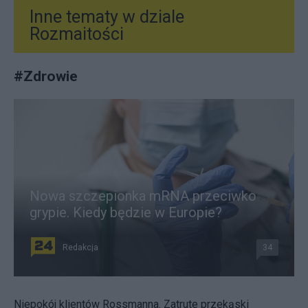
Inne tematy w dziale
Rozmaitości
#
Zdrowie
Nowa szczepionka mRNA przeciwko
grypie. Kiedy będzie w Europie?
Redakcja
34
Niepokój klientów Rossmanna. Zatrute przekąski