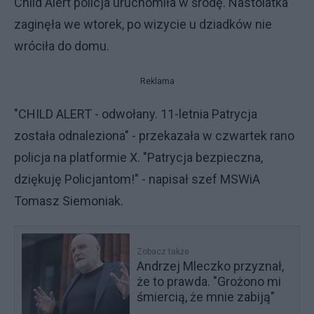
Child Alert policja uruchomiła w środę. Nastolatka
zaginęła we wtorek, po wizycie u dziadków nie
wróciła do domu.
Reklama
"CHILD ALERT - odwołany. 11-letnia Patrycja
została odnaleziona" - przekazała w czwartek rano
policja na platformie X. "Patrycja bezpieczna,
dziękuję Policjantom!" - napisał szef MSWiA
Tomasz Siemoniak.
Zobacz także
Andrzej Mleczko przyznał,
że to prawda. "Grożono mi
śmiercią, że mnie zabiją"