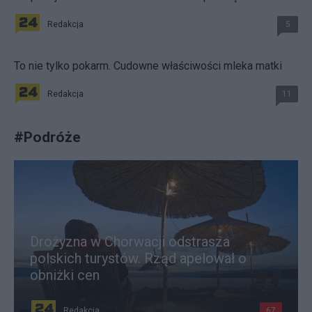
Redakcja
5
To nie tylko pokarm. Cudowne właściwości mleka matki
Redakcja
11
#
Podróże
Drożyzna w Chorwacji odstrasza
polskich turystów. Rząd apelował o
obniżki cen
Redakcja
67