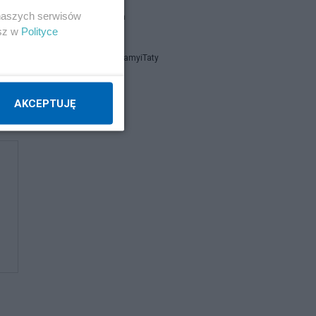
 naszych serwisów
julian olech
esz w
Polityce
FundacjaMamyiTaty
AKCEPTUJĘ
Napisz notkę