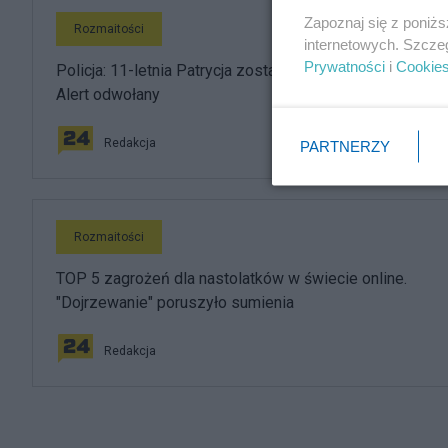
Zapoznaj się z poniż
Rozmaitości
internetowych. Szcze
Prywatności
i
Cookie
Policja: 11-letnia Patrycja została odnaleziona; Child
Alert odwołany
Redakcja
PARTNERZY
Rozmaitości
TOP 5 zagrożeń dla nastolatków w świecie online.
"Dojrzewanie" poruszyło sumienia
Redakcja