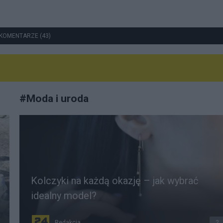
KOMENTARZE (43)
#
Moda i uroda
Kolczyki na każdą okazję – jak wybrać
idealny model?
Redakcja
2