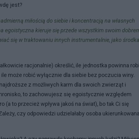
wdę jest?
admierną miłością do siebie i koncentracją na własnych
ba egoistyczna kieruje się przede wszystkim swoim dobrem
wiać się w traktowaniu innych instrumentalnie, jako środk
kowicie racjonalnie) określić, ile jednostka powinna rob
 a ile może robić wyłącznie dla siebie bez poczucia winy.
 najdroższe z możliwych karm dla swoich zwierząt i
hronisko, to zachowujesz się egoistycznie względem
ro (a to przecież wpływa jakoś na świat), bo tak Ci się
. Zależy, czy odpowiedzi udzielałaby osoba ukierunkowan
człowieka? A czy naprawdę kochamy innych ludzi? Miłuj