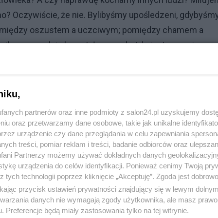
mo? Oczywiście, że nie. Bylibyśmy upośledzeni, gdybyśm
; pomiędzy oszustem a uczciwym; pomiędzy chamem a
 nikogo moralnie kryształowego; każdy jest w pewien
ć osądzany, krytykowany, potępiany. Paradoks? Może
d sobą), że nie musimy szanować, kochać czy nawet
szanować, kochać czy nawet akceptować nas. Byłoby mni
niku,
fanych partnerów oraz inne podmioty z salon24.pl uzyskujemy dost
niu oraz przetwarzamy dane osobowe, takie jak unikalne identyfikat
przez urządzenie czy dane przeglądania w celu zapewniania sperson
ych treści, pomiar reklam i treści, badanie odbiorców oraz ulepszan
fani Partnerzy możemy używać dokładnych danych geolokalizacyjn
tykę urządzenia do celów identyfikacji. Ponieważ cenimy Twoją pry
z tych technologii poprzez kliknięcie „Akceptuję”. Zgoda jest dobro
ikając przycisk ustawień prywatności znajdujący się w lewym dolny
komentuj
43
Obserwuj notkę
etwarzania danych nie wymagają zgody użytkownika, ale masz prawo 
. Preferencje będą miały zastosowania tylko na tej witrynie.