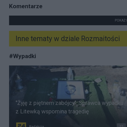
Komentarze
POKAŻ 
Inne tematy w dziale
Rozmaitości
#
Wypadki
"Żyję z piętnem zabójcy". Sprawca wypadku
z Litewką wspomina tragedię
Redakcja
22