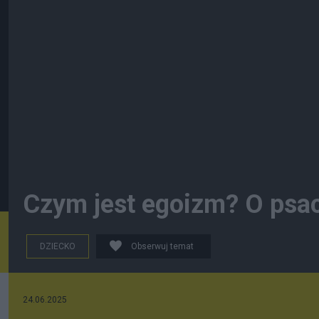
Czym jest egoizm? O psach
DZIECKO
Obserwuj temat
24.06.2025