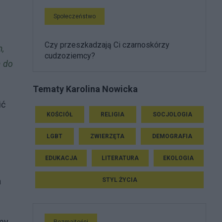
Społeczeństwo
Czy przeszkadzają Ci czarnoskórzy
,
cudzoziemcy?
a do
Tematy Karolina Nowicka
ić
KOŚCIÓŁ
RELIGIA
SOCJOLOGIA
LGBT
ZWIERZĘTA
DEMOGRAFIA
EDUKACJA
LITERATURA
EKOLOGIA
a
STYL ŻYCIA
emy
Rozmaitości