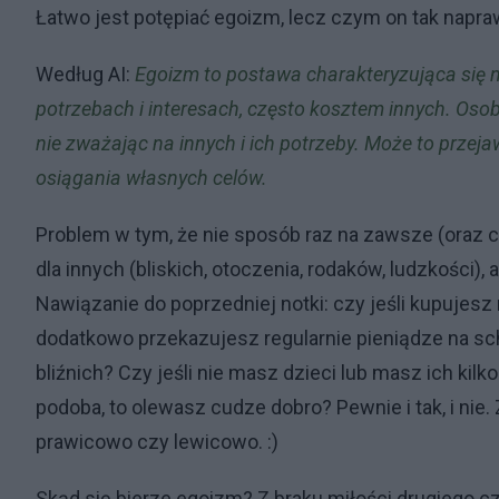
Łatwo jest potępiać egoizm, lecz czym on tak napra
Według AI:
Egoizm to postawa charakteryzująca się n
potrzebach i interesach, często kosztem innych. Oso
nie zważając na innych i ich potrzeby. Może to przeja
osiągania własnych celów.
Problem w tym, że nie sposób raz na zawsze (oraz cał
dla innych (bliskich, otoczenia, rodaków, ludzkości),
Nawiązanie do poprzedniej notki: czy jeśli kupujesz
dodatkowo przekazujesz regularnie pieniądze na sc
bliźnich? Czy jeśli nie masz dzieci lub masz ich kilko
podoba, to olewasz cudze dobro? Pewnie i tak, i nie
prawicowo czy lewicowo. :)
Skąd się bierze egoizm? Z braku miłości drugiego 