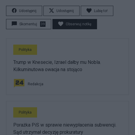
Udostępnij
Udostępnij
Lubię to!
Skomentuj
39
Obserwuj notkę
Polityka
Trump w Knesecie, Izrael dałby mu Nobla.
Kilkuminutowa owacja na stojąco
Redakcja
Polityka
Porażka PiS w sprawie niewypłacenia subwencji.
Sąd utrzymał decyzję prokuratury