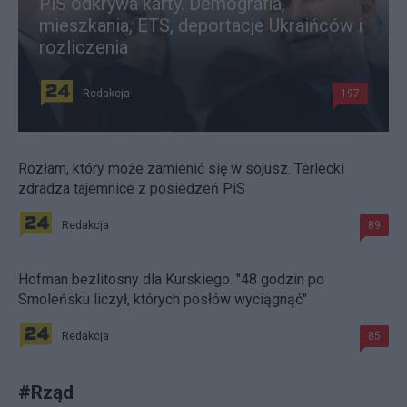
PiS odkrywa karty. Demografia,
mieszkania, ETS, deportacje Ukraińców i
rozliczenia
Redakcja
197
Rozłam, który może zamienić się w sojusz. Terlecki
zdradza tajemnice z posiedzeń PiS
Redakcja
89
Hofman bezlitosny dla Kurskiego. "48 godzin po
Smoleńsku liczył, których posłów wyciągnąć"
Redakcja
85
#
Rząd