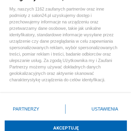
Sport
My, naszych 1162 zaufanych partnerów oraz inne
podmioty z salon24.pl uzyskujemy dostęp i
Społeczeństwo
przechowujemy informacje na urządzeniu oraz
przetwarzamy dane osobowe, takie jak unikalne
Kultura
identyfikatory, standardowe informacje wysyłane przez
urządzenie czy dane przeglądania w celu zapewniania
spersonalizowanych reklam, wybór spersonalizowanych
treści, pomiar reklam i treści, badanie odbiorców oraz
ulepszanie usług. Za zgodą Użytkownika my i Zaufani
X
Facebook
Instagram
Youtube
Partnerzy możemy używać dokładnych danych
geolokalizacyjnych oraz aktywnie skanować
charakterystykę urządzenia do celów identyfikacji.
Web Content Media sp. z o. o. © 2022
Ponieważ cenimy Twoją prywatność, prosimy o zgodę na
korzystanie z tych technologii poprzez kliknięcie
„Akceptuję”. Zgoda jest dobrowolna i zawsze możesz ją
Pomoc
O nas
Praca
Reklama
Kontakt
zmienić/wycofać klikając przycisk ustawień prywatności
PARTNERZY
USTAWIENIA
znajdujący się w lewym dolnym rogu strony
. Niektóre
rodzaje przetwarzania danych nie wymagają zgody
użytkownika, ale masz prawo sprzeciwić się takiemu
AKCEPTUJĘ