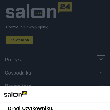
Podziel się swoją opinią
ZAŁÓŻ BLOG
Polityka
Gospodarka
Rozmaitości
Technologie
Drogi Użytkowniku,