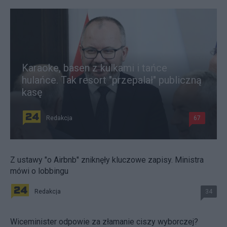
Karaoke, basen z kulkami i tańce
hulańce. Tak resort "przepalał" publiczną
kasę
Redakcja
67
Z ustawy "o Airbnb" zniknęły kluczowe zapisy. Ministra
mówi o lobbingu
Redakcja
34
Wiceminister odpowie za złamanie ciszy wyborczej?