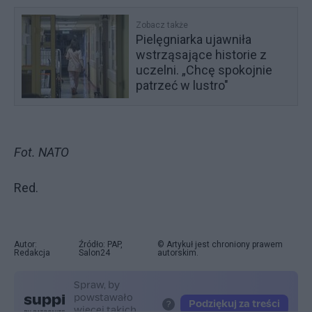
Zobacz także
Pielęgniarka ujawniła
wstrząsające historie z
uczelni. „Chcę spokojnie
patrzeć w lustro"
Fot. NATO
Red.
Autor:
Źródło: PAP,
© Artykuł jest chroniony prawem
Redakcja
Salon24
autorskim.