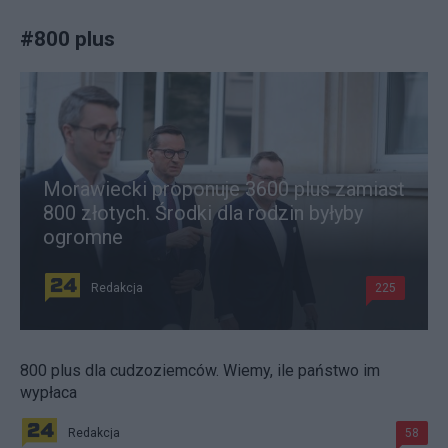
#
800 plus
Morawiecki proponuje 3600 plus zamiast
800 złotych. Środki dla rodzin byłyby
ogromne
Redakcja
225
800 plus dla cudzoziemców. Wiemy, ile państwo im
wypłaca
Redakcja
58