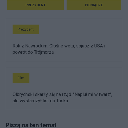
PREZYDENT
PIENIĄDZE
Prezydent
Rok z Nawrockim. Głośne weta, sojusz z USA i
powrót do Trójmorza
Film
Olbrychski skarży się na rząd. "Napluł mi w twarz",
ale wystarczył list do Tuska
Piszą na ten temat