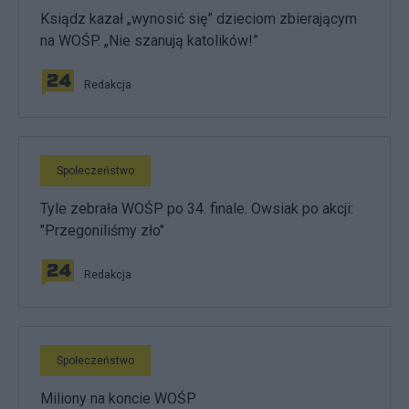
Ksiądz kazał „wynosić się” dzieciom zbierającym
na WOŚP. „Nie szanują katolików!”
Redakcja
Społeczeństwo
Tyle zebrała WOŚP po 34. finale. Owsiak po akcji:
"Przegoniliśmy zło"
Redakcja
Społeczeństwo
Miliony na koncie WOŚP