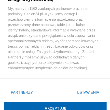
Sport
My, naszych 1162 zaufanych partnerów oraz inne
podmioty z salon24.pl uzyskujemy dostęp i
Społeczeństwo
przechowujemy informacje na urządzeniu oraz
przetwarzamy dane osobowe, takie jak unikalne
Kultura
identyfikatory, standardowe informacje wysyłane przez
urządzenie czy dane przeglądania w celu zapewniania
spersonalizowanych reklam, wybór spersonalizowanych
treści, pomiar reklam i treści, badanie odbiorców oraz
ulepszanie usług. Za zgodą Użytkownika my i Zaufani
X
Facebook
Instagram
Youtube
Partnerzy możemy używać dokładnych danych
geolokalizacyjnych oraz aktywnie skanować
charakterystykę urządzenia do celów identyfikacji.
Web Content Media sp. z o. o. © 2022
Ponieważ cenimy Twoją prywatność, prosimy o zgodę na
korzystanie z tych technologii poprzez kliknięcie
„Akceptuję”. Zgoda jest dobrowolna i zawsze możesz ją
Pomoc
O nas
Praca
Reklama
Kontakt
zmienić/wycofać klikając przycisk ustawień prywatności
PARTNERZY
USTAWIENIA
znajdujący się w lewym dolnym rogu strony
. Niektóre
rodzaje przetwarzania danych nie wymagają zgody
użytkownika, ale masz prawo sprzeciwić się takiemu
AKCEPTUJĘ