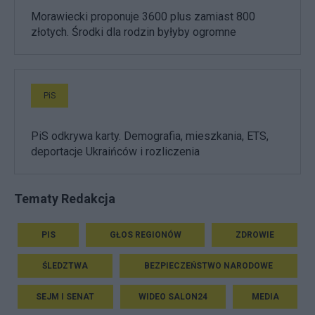
Morawiecki proponuje 3600 plus zamiast 800
złotych. Środki dla rodzin byłyby ogromne
PiS
PiS odkrywa karty. Demografia, mieszkania, ETS,
deportacje Ukraińców i rozliczenia
Tematy Redakcja
PIS
GŁOS REGIONÓW
ZDROWIE
ŚLEDZTWA
BEZPIECZEŃSTWO NARODOWE
SEJM I SENAT
WIDEO SALON24
MEDIA