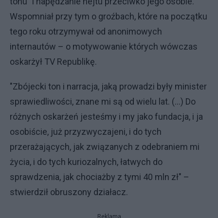
tonu" i napędzanie hejtu przeciwko jego osobie.
Wspomniał przy tym o groźbach, które na początku
tego roku otrzymywał od anonimowych
internautów – o motywowanie których wówczas
oskarżył TV Republikę.
"Zbójecki ton i narracja, jaką prowadzi były minister
sprawiedliwości, znane mi są od wielu lat. (...) Do
różnych oskarżeń jesteśmy i my jako fundacja, i ja
osobiście, już przyzwyczajeni, i do tych
przerażających, jak związanych z odebraniem mi
życia, i do tych kuriozalnych, łatwych do
sprawdzenia, jak chociażby z tymi 40 mln zł" –
stwierdził obruszony działacz.
Reklama