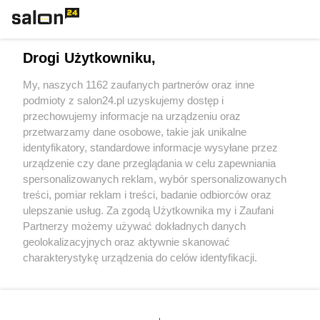
Technologie
Drogi Użytkowniku,
Sport
My, naszych 1162 zaufanych partnerów oraz inne
podmioty z salon24.pl uzyskujemy dostęp i
Społeczeństwo
przechowujemy informacje na urządzeniu oraz
przetwarzamy dane osobowe, takie jak unikalne
Kultura
identyfikatory, standardowe informacje wysyłane przez
urządzenie czy dane przeglądania w celu zapewniania
spersonalizowanych reklam, wybór spersonalizowanych
treści, pomiar reklam i treści, badanie odbiorców oraz
ulepszanie usług. Za zgodą Użytkownika my i Zaufani
X
Facebook
Instagram
Youtube
Partnerzy możemy używać dokładnych danych
geolokalizacyjnych oraz aktywnie skanować
charakterystykę urządzenia do celów identyfikacji.
Web Content Media sp. z o. o. © 2022
Ponieważ cenimy Twoją prywatność, prosimy o zgodę na
korzystanie z tych technologii poprzez kliknięcie
„Akceptuję”. Zgoda jest dobrowolna i zawsze możesz ją
Pomoc
O nas
Praca
Reklama
Kontakt