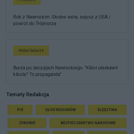
Rok z Nawrockim. Głośne weta, sojusz z USA i
powrót do Trójmorza
Wideo Salon24
Burza po decyzjach Nawrockiego. "Kibol ułaskawił
kibola? To propaganda"
Tematy Redakcja
PIS
GŁOS REGIONÓW
ŚLEDZTWA
ZDROWIE
BEZPIECZEŃSTWO NARODOWE