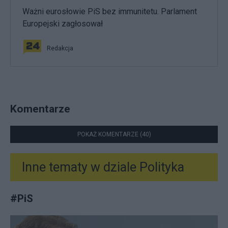
Ważni eurosłowie PiS bez immunitetu. Parlament
Europejski zagłosował
Redakcja
Komentarze
POKAŻ KOMENTARZE (40)
Inne tematy w dziale
Polityka
#
PiS