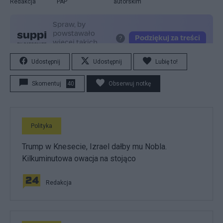
Redakcja
PAP
autorskim
Udostępnij
Udostępnij
Lubię to!
Skomentuj
40
Obserwuj notkę
Polityka
Trump w Knesecie, Izrael dałby mu Nobla.
Kilkuminutowa owacja na stojąco
Redakcja