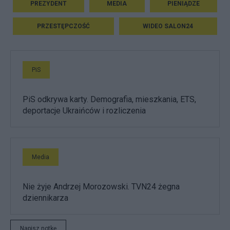
PREZYDENT
MEDIA
PIENIĄDZE
PRZESTĘPCZOŚĆ
WIDEO SALON24
PiS
PiS odkrywa karty. Demografia, mieszkania, ETS,
deportacje Ukraińców i rozliczenia
Media
Nie żyje Andrzej Morozowski. TVN24 żegna
dziennikarza
Napisz notkę