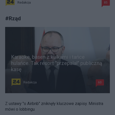
Redakcja
85
#
Rząd
Karaoke, basen z kulkami i tańce
hulańce. Tak resort "przepalał" publiczną
kasę
Redakcja
60
Z ustawy "o Airbnb" zniknęły kluczowe zapisy. Ministra
mówi o lobbingu