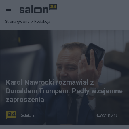
Strona główna
Redakcja
Karol Nawrocki rozmawiał z
Donaldem Trumpem. Padły wzajemne
zaproszenia
Redakcja
NEWSY DO 18
na zdjęciu: Karol Nawrocki. fot. X/Karol Nawrocki