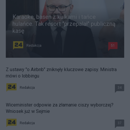
Karaoke, basen z kulkami i tańce
hulańce. Tak resort "przepalał" publiczną
kasę
Redakcja
51
Z ustawy "o Airbnb" zniknęły kluczowe zapisy. Ministra
mówi o lobbingu
Redakcja
34
Wiceminister odpowie za złamanie ciszy wyborczej?
Wniosek już w Sejmie
Redakcja
37