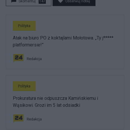
Skomentuj
147
Obserwuj notkę
Polityka
Atak na biuro PO z koktajlami Mołotowa. „Ty j*****
platformersie!”
Redakcja
Polityka
Prokuratura nie odpuszcza Kamińskiemu i
Wąsikowi. Grozi im 5 lat odsiadki
Redakcja