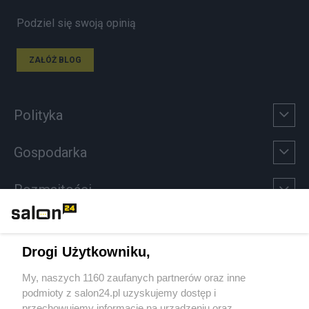
Podziel się swoją opinią
ZAŁÓŻ BLOG
Polityka
Gospodarka
Rozmaitości
Technologie
Drogi Użytkowniku,
Sport
My, naszych 1160 zaufanych partnerów oraz inne
podmioty z salon24.pl uzyskujemy dostęp i
Społeczeństwo
przechowujemy informacje na urządzeniu oraz