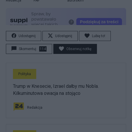
Redakcja
PAP
autorskim
Udostępnij
Udostępnij
Lubię to!
Skomentuj
114
Obserwuj notkę
Polityka
Trump w Knesecie, Izrael dałby mu Nobla.
Kilkuminutowa owacja na stojąco
Redakcja