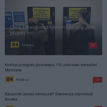
Chcą zlikwidować system kaucyjny. Jest
projekt
Redakcja
52
Koalicja przegrała głosowanie. PiS uratowało immunitet
Mentzena
Redakcja
101
Kaczyński znowu namieszał? Stanowcza odpowiedź
Bosaka