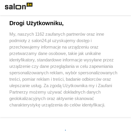
Technologie
Drogi Użytkowniku,
Sport
My, naszych 1162 zaufanych partnerów oraz inne
podmioty z salon24.pl uzyskujemy dostęp i
Społeczeństwo
przechowujemy informacje na urządzeniu oraz
przetwarzamy dane osobowe, takie jak unikalne
Kultura
identyfikatory, standardowe informacje wysyłane przez
urządzenie czy dane przeglądania w celu zapewniania
spersonalizowanych reklam, wybór spersonalizowanych
treści, pomiar reklam i treści, badanie odbiorców oraz
ulepszanie usług. Za zgodą Użytkownika my i Zaufani
X
Facebook
Instagram
Youtube
Partnerzy możemy używać dokładnych danych
geolokalizacyjnych oraz aktywnie skanować
charakterystykę urządzenia do celów identyfikacji.
Web Content Media sp. z o. o. © 2022
Ponieważ cenimy Twoją prywatność, prosimy o zgodę na
korzystanie z tych technologii poprzez kliknięcie
„Akceptuję”. Zgoda jest dobrowolna i zawsze możesz ją
Pomoc
O nas
Praca
Reklama
Kontakt
zmienić/wycofać klikając przycisk ustawień prywatności