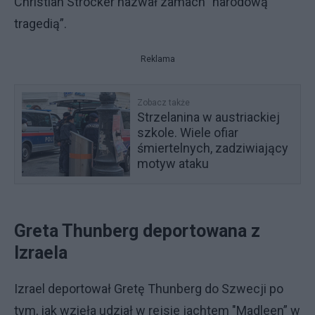
Christian Strocker nazwał zamach "narodową
tragedią”.
Reklama
Zobacz także
Strzelanina w austriackiej
szkole. Wiele ofiar
śmiertelnych, zadziwiający
motyw ataku
Greta Thunberg deportowana z
Izraela
Izrael deportował Gretę Thunberg do Szwecji po
tym, jak wzięła udział w rejsie jachtem "Madleen” w