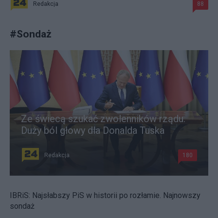
Redakcja
88
#
Sondaż
Ze świecą szukać zwolenników rządu.
Duży ból głowy dla Donalda Tuska
Redakcja
180
IBRiS: Najsłabszy PiS w historii po rozłamie. Najnowszy
sondaż