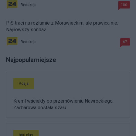
Redakcja
180
PiS traci na rozłamie z Morawieckim, ale prawica nie.
Najnowszy sondaż
Redakcja
67
Najpopularniejsze
Rosja
Kreml wściekły po przemówieniu Nawrockiego.
Zacharowa dostała szału
800 plus