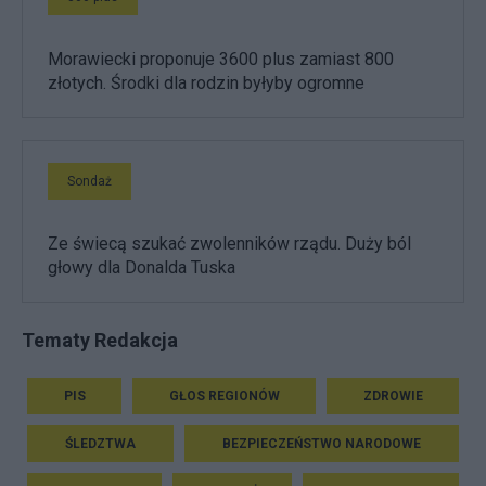
Morawiecki proponuje 3600 plus zamiast 800
złotych. Środki dla rodzin byłyby ogromne
Sondaż
Ze świecą szukać zwolenników rządu. Duży ból
głowy dla Donalda Tuska
Tematy Redakcja
PIS
GŁOS REGIONÓW
ZDROWIE
ŚLEDZTWA
BEZPIECZEŃSTWO NARODOWE