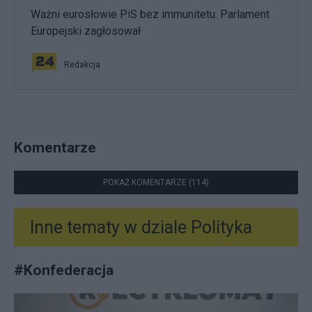
Ważni eurosłowie PiS bez immunitetu. Parlament
Europejski zagłosował
Redakcja
Komentarze
POKAŻ KOMENTARZE (114)
Inne tematy w dziale
Polityka
#
Konfederacja