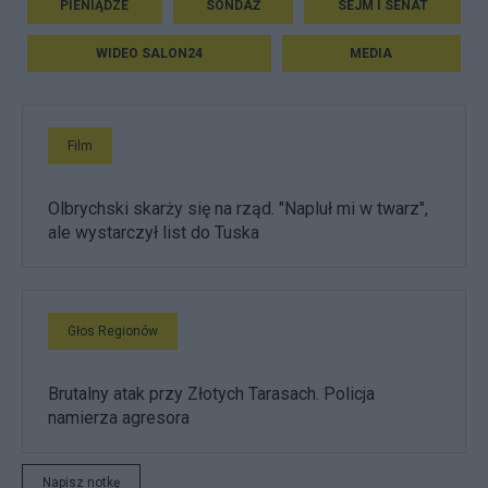
PIENIĄDZE
SONDAŻ
SEJM I SENAT
WIDEO SALON24
MEDIA
Film
Olbrychski skarży się na rząd. "Napluł mi w twarz",
ale wystarczył list do Tuska
Głos Regionów
Brutalny atak przy Złotych Tarasach. Policja
namierza agresora
Napisz notkę