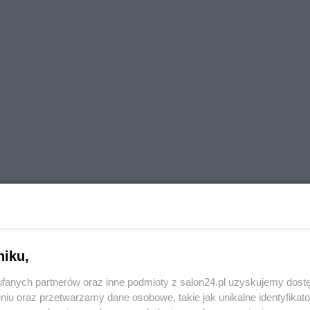
niku,
fanych partnerów oraz inne podmioty z salon24.pl uzyskujemy dost
niu oraz przetwarzamy dane osobowe, takie jak unikalne identyfikat