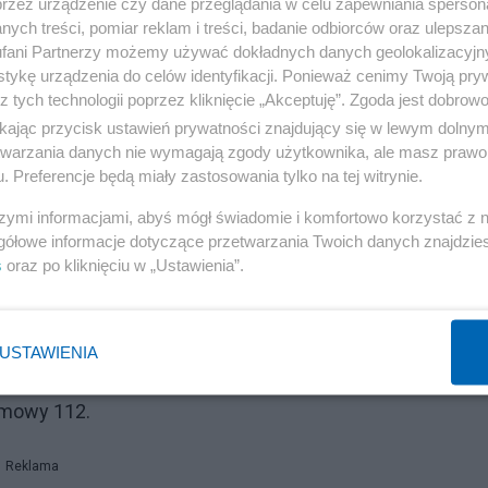
przez urządzenie czy dane przeglądania w celu zapewniania sperson
ych treści, pomiar reklam i treści, badanie odbiorców oraz ulepszan
fani Partnerzy możemy używać dokładnych danych geolokalizacyjn
tykę urządzenia do celów identyfikacji. Ponieważ cenimy Twoją pry
z tych technologii poprzez kliknięcie „Akceptuję”. Zgoda jest dobro
ikając przycisk ustawień prywatności znajdujący się w lewym dolny
etwarzania danych nie wymagają zgody użytkownika, ale masz prawo 
. Preferencje będą miały zastosowania tylko na tej witrynie.
szymi informacjami, abyś mógł świadomie i komfortowo korzystać z
bieskie Audi A4 combi (nr rej. KLI 22662) – a następnie
gółowe informacje dotyczące przetwarzania Twoich danych znajdzi
cja ostrzega, że mężczyzna może być uzbrojony i
s
oraz po kliknięciu w „Ustawienia”.
Centrum Bezpieczeństwa wysłało alerty SMS do
USTAWIENIA
polska policja apeluje o zachowanie ostrożności i
rmowy 112.
Reklama