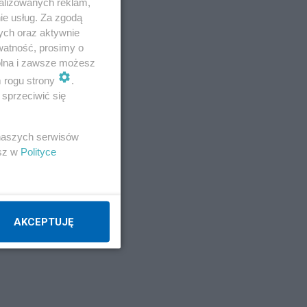
alizowanych reklam,
ie usług. Za zgodą
ych oraz aktywnie
watność, prosimy o
wolna i zawsze możesz
m rogu strony
.
sprzeciwić się
 naszych serwisów
esz w
Polityce
AKCEPTUJĘ