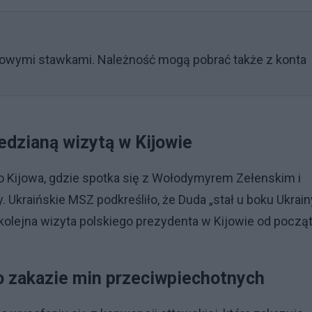
owymi stawkami. Należność mogą pobrać także z konta
edzianą wizytą w Kijowie
o Kijowa, gdzie spotka się z Wołodymyrem Zełenskim i
 Ukraińskie MSZ podkreśliło, że Duda „stał u boku Ukrai
 kolejna wizyta polskiego prezydenta w Kijowie od począ
 o zakazie min przeciwpiechotnych