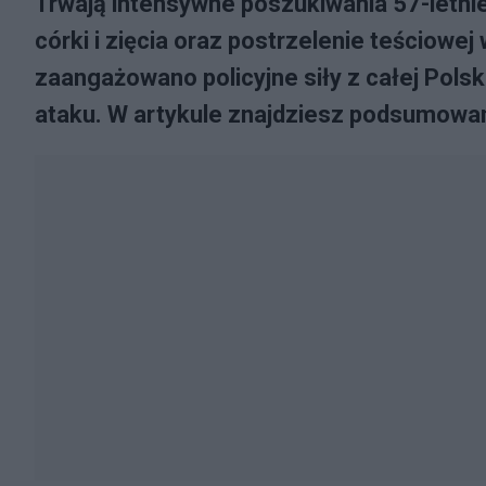
Trwają intensywne poszukiwania 57-let
córki i zięcia oraz postrzelenie teściowe
zaangażowano policyjne siły z całej Polsk
ataku. W artykule znajdziesz podsumowanie