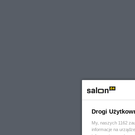
Drogi Użytkow
My, naszych 1162 zau
informacje na urządze