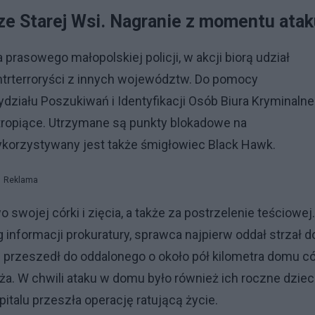
ze Starej Wsi. Nagranie z momentu atak
prasowego małopolskiej policji, w akcji biorą udział
ontrterroryści z innych województw. Do pomocy
działu Poszukiwań i Identyfikacji Osób Biura Kryminaln
 tropiące. Utrzymane są punkty blokadowe na
orzystywany jest także śmigłowiec Black Hawk.
Reklama
swojej córki i zięcia, a także za postrzelenie teściowej
 informacji prokuratury, sprawca najpierw oddał strzał d
przeszedł do oddalonego o około pół kilometra domu cór
 męża. W chwili ataku w domu było również ich roczne dzie
italu przeszła operację ratującą życie.