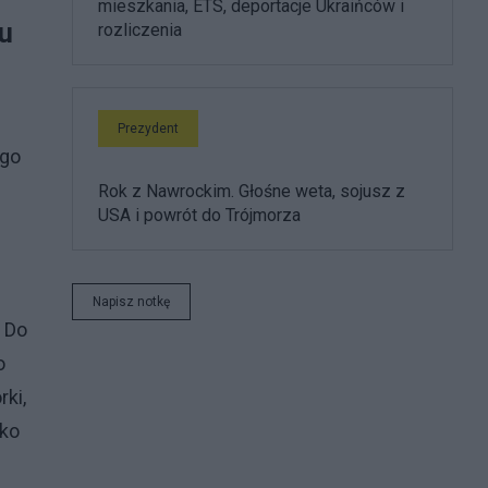
mieszkania, ETS, deportacje Ukraińców i
u
rozliczenia
Prezydent
ego
Rok z Nawrockim. Głośne weta, sojusz z
USA i powrót do Trójmorza
Napisz notkę
. Do
o
ki,
cko