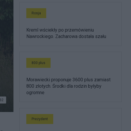
Rosja
Kreml wściekły po przemówieniu
Nawrockiego. Zacharowa dostała szału
800 plus
Morawiecki proponuje 3600 plus zamiast
800 złotych. Środki dla rodzin byłyby
ogromne
32
ej Wsi
Prezydent