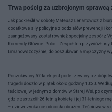
Trwa pościg za uzbrojonym sprawcą 
Jak podkreślił w sobotę Mateusz Lenartowicz z biura 
dodatkowe siły policyjne z oddziałów prewencji i k
zaangażowany został również specjalny zespół z Wy
Komendy Głównej Policji. Zespół ten przywiózł psy
Limanowszczyźnie; do poszukiwania mężczyzny wyk
Poszukiwany 57-latek jest podejrzewany o zabójstwo 
tragedii doszło w piątek około godziny 10:30. Według
teściowej w jednym z domów w Starej Wsi, po czym 
gdzie zastrzelił 26-letnią kobietę i jej 31-letniego
– dziewczynka nie odniosła obrażeń. Teściowa w szp