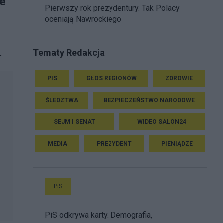
ie
Pierwszy rok prezydentury. Tak Polacy
oceniają Nawrockiego
.
Tematy Redakcja
PIS
GŁOS REGIONÓW
ZDROWIE
ŚLEDZTWA
BEZPIECZEŃSTWO NARODOWE
SEJM I SENAT
WIDEO SALON24
MEDIA
PREZYDENT
PIENIĄDZE
PiS
PiS odkrywa karty. Demografia,