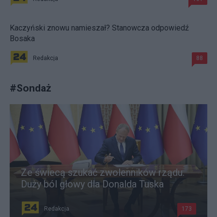
Kaczyński znowu namieszał? Stanowcza odpowiedź
Bosaka
Redakcja
88
#
Sondaż
Ze świecą szukać zwolenników rządu.
Duży ból głowy dla Donalda Tuska
Redakcja
173