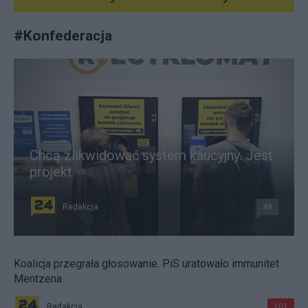
#
Konfederacja
Chcą zlikwidować system kaucyjny. Jest
projekt
Redakcja
49
Koalicja przegrała głosowanie. PiS uratowało immunitet
Mentzena
Redakcja
101