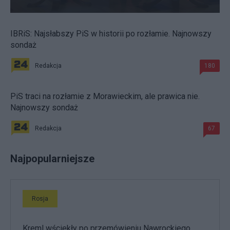
IBRiS: Najsłabszy PiS w historii po rozłamie. Najnowszy
sondaż
Redakcja
180
PiS traci na rozłamie z Morawieckim, ale prawica nie.
Najnowszy sondaż
Redakcja
67
Najpopularniejsze
Rosja
Kreml wściekły po przemówieniu Nawrockiego.