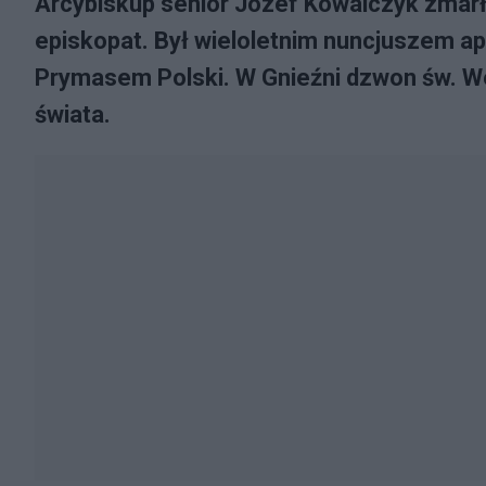
Arcybiskup senior Józef Kowalczyk zmarł
episkopat. Był wieloletnim nuncjuszem a
Prymasem Polski. W Gnieźni dzwon św. Woj
świata.