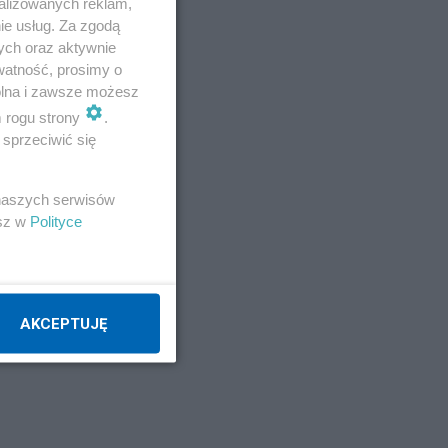
alizowanych reklam,
icą
ie usług. Za zgodą
ych oraz aktywnie
watność, prosimy o
wolna i zawsze możesz
m rogu strony
.
sprzeciwić się
 naszych serwisów
esz w
Polityce
AKCEPTUJĘ
.