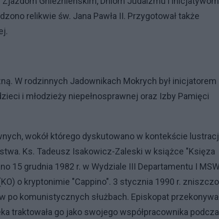
. Zjazdom Gnieźnieńskim, Dniom Judaizmu i inicjatywom
zono relikwie św. Jana Pawła II. Przygotował także
ej.
zną. W rodzinnych Jadownikach Mokrych był inicjatorem
zieci i młodzieży niepełnosprawnej oraz Izby Pamięci
nych, wokół którego dyskutowano w kontekście lustracji
wa. Ks. Tadeusz Isakowicz-Zaleski w książce "Księza
no 15 grudnia 1982 r. w Wydziale III Departamentu I MS
KO) o kryptonimie "Cappino". 3 stycznia 1990 r. zniszcz
dów po komunistycznych służbach. Episkopat przekonywa
eka traktowała go jako swojego współpracownika podcz