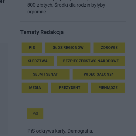
ał
800 złotych. Środki dla rodzin byłyby
ogromne
Tematy Redakcja
PIS
GŁOS REGIONÓW
ZDROWIE
ŚLEDZTWA
BEZPIECZEŃSTWO NARODOWE
SEJM I SENAT
WIDEO SALON24
MEDIA
PREZYDENT
PIENIĄDZE
PiS
PiS odkrywa karty. Demografia,