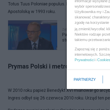
informacje wysyłane 
Totus Tuus Poloniae populus. Brał także udział w ne
wybór spersonalizowan
Apostolską w 1993 roku.
Użytkownika my i Zau
skanować charakterys
zgodę na korzystanie 
ją zmienić/wycofać kl
Zobacz także
Pacjenci onkologiczni t
Niektóre rodzaje prz
studiu
takiemu przetwarzaniu
Zapoznaj się z poniż
internetowych. Szcze
Prywatności
i
Cookie
Prymas Polski i metropolita gnieźni
PARTNERZY
W 2010 roku papież Benedykt XVI mianował go arcy
Ingres odbył się 26 czerwca 2010 roku. Urząd ten p