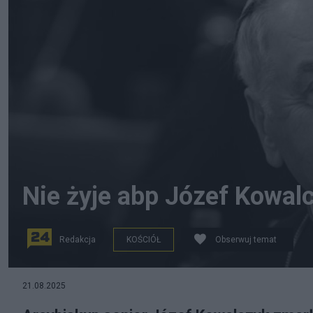
Nie żyje abp Józef Kowalc
Redakcja
KOŚCIÓŁ
Obserwuj temat
21.08.2025