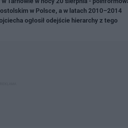
 w Tarnowie w nocy 20 sierpnia - poinformow
postolskim w Polsce, a w latach 2010–2014
ciecha ogłosił odejście hierarchy z tego