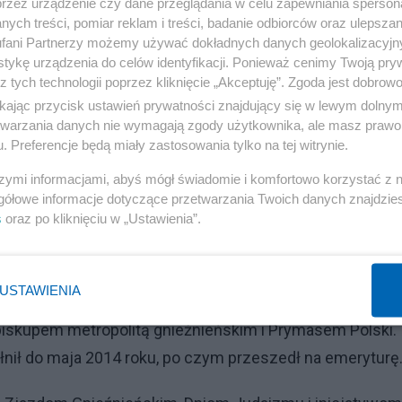
przez urządzenie czy dane przeglądania w celu zapewniania sperson
gocjowaniu i podpisaniu konkordatu między Polską a Stol
ych treści, pomiar reklam i treści, badanie odbiorców oraz ulepszan
fani Partnerzy możemy używać dokładnych danych geolokalizacyjn
tykę urządzenia do celów identyfikacji. Ponieważ cenimy Twoją pry
z tych technologii poprzez kliknięcie „Akceptuję”. Zgoda jest dobro
ikając przycisk ustawień prywatności znajdujący się w lewym dolny
ego Szczerbie nie zapomną. Dziennikarka aż oniemiała w
etwarzania danych nie wymagają zgody użytkownika, ale masz prawo 
. Preferencje będą miały zastosowania tylko na tej witrynie.
szymi informacjami, abyś mógł świadomie i komfortowo korzystać z
gółowe informacje dotyczące przetwarzania Twoich danych znajdzi
s
oraz po kliknięciu w „Ustawienia”.
eński
Reklama
USTAWIENIA
biskupem metropolitą gnieźnieńskim i Prymasem Polski.
ełnił do maja 2014 roku, po czym przeszedł na emeryturę