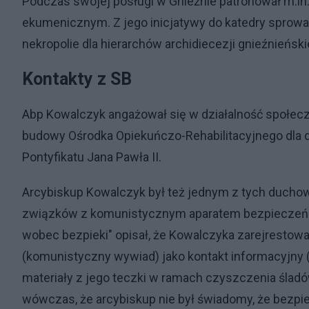
Podczas swojej posługi w Gnieźnie patronował m.in
ekumenicznym. Z jego inicjatywy do katedry sprowad
nekropolie dla hierarchów archidiecezji gnieźnieński
Kontakty z SB
Abp Kowalczyk angażował się w działalność społec
budowy Ośrodka Opiekuńczo-Rehabilitacyjnego dla d
Pontyfikatu Jana Pawła II.
Arcybiskup Kowalczyk był też jednym z tych duchow
związków z komunistycznym aparatem bezpieczeńst
wobec bezpieki" opisał, że Kowalczyka zarejrestowa
(komunistyczny wywiad) jako kontakt informacyjny (
materiały z jego teczki w ramach czyszczenia śla
wówczas, że arcybiskup nie był świadomy, że bezpi