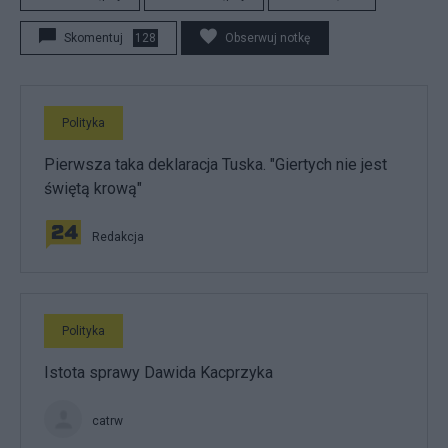
Skomentuj
128
Obserwuj notkę
Polityka
Pierwsza taka deklaracja Tuska. "Giertych nie jest
świętą krową"
Redakcja
Polityka
Istota sprawy Dawida Kacprzyka
catrw