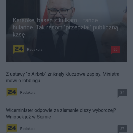
Karaoke, basen z kulkami i tańce
hulańce. Tak resort "przepalał" publiczną
kasę
Redakcja
60
Z ustawy "o Airbnb" zniknęły kluczowe zapisy. Ministra
mówi o lobbingu
Redakcja
34
Wiceminister odpowie za złamanie ciszy wyborczej?
Wniosek już w Sejmie
Redakcja
37