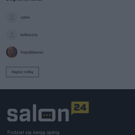
catrw
kelkeszos
Republikaniec
Napisz notkę
Podziel się swoją opinią