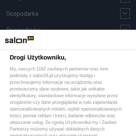
Gospodarka
Rozmaitości
Technologie
Drogi Użytkowniku,
Sport
My, naszych 1162 zaufanych partnerów oraz inne
podmioty z salon24.pl uzyskujemy dostęp i
Społeczeństwo
przechowujemy informacje na urządzeniu oraz
przetwarzamy dane osobowe, takie jak unikalne
Kultura
identyfikatory, standardowe informacje wysyłane przez
urządzenie czy dane przeglądania w celu zapewniania
spersonalizowanych reklam, wybór spersonalizowanych
treści, pomiar reklam i treści, badanie odbiorców oraz
ulepszanie usług. Za zgodą Użytkownika my i Zaufani
X
Facebook
Instagram
Youtube
Partnerzy możemy używać dokładnych danych
geolokalizacyjnych oraz aktywnie skanować