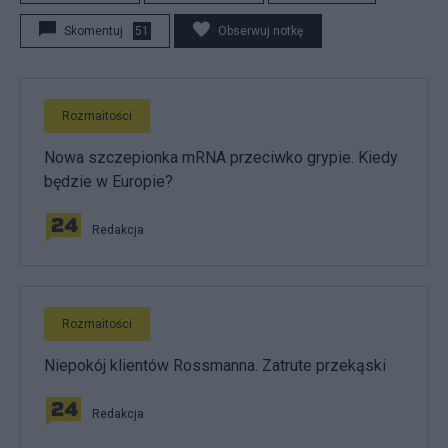
Skomentuj
51
Obserwuj notkę
Rozmaitości
Nowa szczepionka mRNA przeciwko grypie. Kiedy
będzie w Europie?
Redakcja
Rozmaitości
Niepokój klientów Rossmanna. Zatrute przekąski
Redakcja