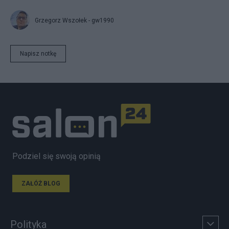
Grzegorz Wszołek - gw1990
Napisz notkę
Podziel się swoją opinią
ZAŁÓŻ BLOG
Polityka