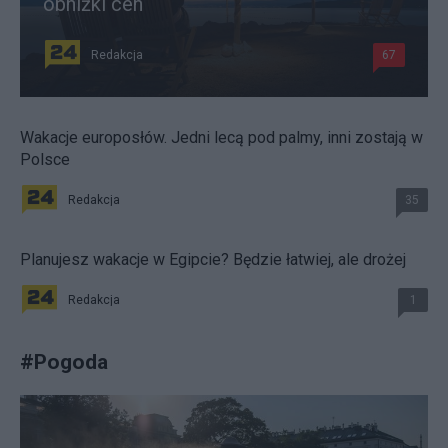
obniżki cen
Redakcja
67
Wakacje europosłów. Jedni lecą pod palmy, inni zostają w
Polsce
Redakcja
35
Planujesz wakacje w Egipcie? Będzie łatwiej, ale drożej
Redakcja
1
#
Pogoda