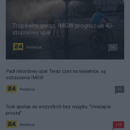
Tropikalny gorąc. IMGW prognozuje 40-
stopniowy upał
Redakcja
36
Padł rekordowy upał. Teraz czas na nawałnice, są
ostrzeżenia IMGW
Redakcja
35
Tusk apeluje do wszystkich bez wyjątku. "Uważajcie
proszę"
Redakcja
199