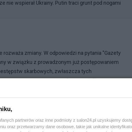
 nie wspierał Ukrainy. Putin traci grunt pod nogami
że rozważa zmiany. W odpowiedzi na pytania "Gazety
owany w związku z prowadzonym już postępowaniem
zestępstw skarbowych, zwłaszcza tych
popiera jego zniesienia, a jedynie modyfikację.
niku,
fanych partnerów oraz inne podmioty z salon24.pl uzyskujemy dost
niu oraz przetwarzamy dane osobowe, takie jak unikalne identyfikat