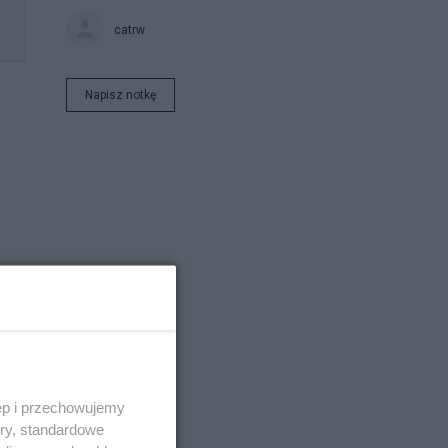
catrw
Napisz notkę
ęp i przechowujemy
ory, standardowe