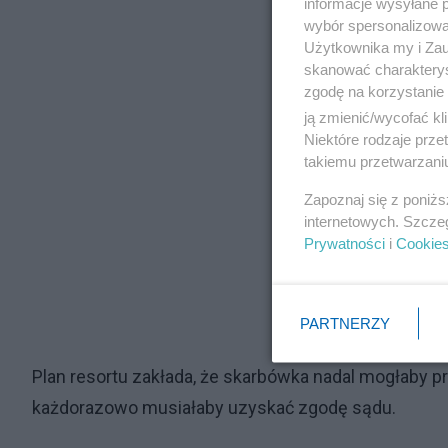
informacje wysyłane 
wybór spersonalizowan
Użytkownika my i Zau
skanować charakterys
zgodę na korzystanie 
ją zmienić/wycofać kl
Niektóre rodzaje prz
takiemu przetwarzaniu
Zapoznaj się z poniż
internetowych. Szcze
Prywatności
i
Cookie
PARTNERZY
Plan resortu zakłada, że skarbówka nadal mogłaby p
każdorazowo musiałaby uzyskać zgodę sądu.