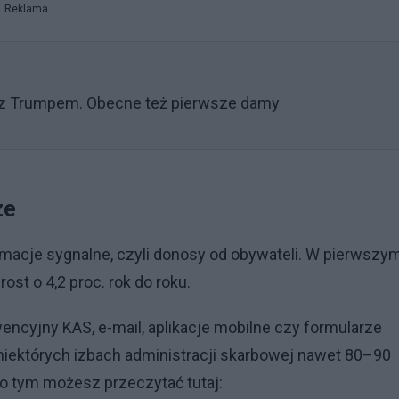
Reklama
 z Trumpem. Obecne też pierwsze damy
ze
rmacje sygnalne, czyli donosy od obywateli. W pierwszy
ost o 4,2 proc. rok do roku.
wencyjny KAS, e-mail, aplikacje mobilne czy formularze
niektórych izbach administracji skarbowej nawet 80–90
 o tym możesz przeczytać tutaj: