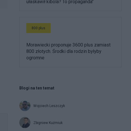
ułaskawił kibola? To propaganda"
800 plus
Morawiecki proponuje 3600 plus zamiast
800 złotych. Środki dla rodzin byłyby
ogromne
Blogi na ten temat
Wojciech Leszczyk
Zbigniew Kuźmiuk