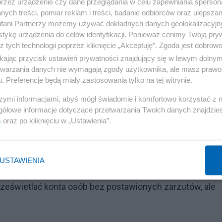
przez urządzenie czy dane przeglądania w celu zapewniania sperson
ych treści, pomiar reklam i treści, badanie odbiorców oraz ulepszan
fani Partnerzy możemy używać dokładnych danych geolokalizacyjn
tykę urządzenia do celów identyfikacji. Ponieważ cenimy Twoją pry
z tych technologii poprzez kliknięcie „Akceptuję”. Zgoda jest dobro
ikając przycisk ustawień prywatności znajdujący się w lewym dolny
etwarzania danych nie wymagają zgody użytkownika, ale masz prawo 
. Preferencje będą miały zastosowania tylko na tej witrynie.
szymi informacjami, abyś mógł świadomie i komfortowo korzystać z
gółowe informacje dotyczące przetwarzania Twoich danych znajdzi
s
oraz po kliknięciu w „Ustawienia”.
USTAWIENIA
rześwietlać konta osób bez postawionych zarzutów, ale