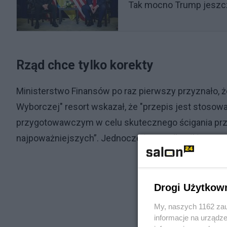
Tak mocno Trump jeszcze
Rząd chce tylko korekty
Ministerstwo Finansów po raz pierwszy przyznało, 
Wyborczej" resort wskazał, że "przepis jest stos
przygotowawczym w celu skutecznego ścigania pr
najpoważniejszych”. Jednocześnie podkreślił, że nie 
Drogi Użytkow
My, naszych 1162 zau
informacje na urządze