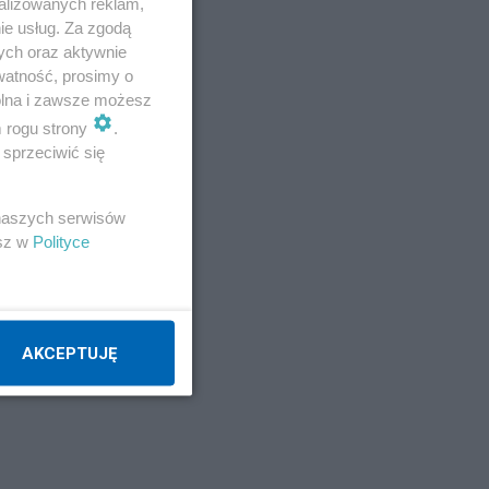
alizowanych reklam,
ie usług. Za zgodą
ych oraz aktywnie
watność, prosimy o
wolna i zawsze możesz
m rogu strony
.
sprzeciwić się
 naszych serwisów
esz w
Polityce
AKCEPTUJĘ