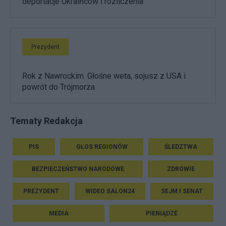
deportacje Ukraińców i rozliczenia
Prezydent
Rok z Nawrockim. Głośne weta, sojusz z USA i
powrót do Trójmorza
Tematy Redakcja
PIS
GŁOS REGIONÓW
ŚLEDZTWA
BEZPIECZEŃSTWO NARODOWE
ZDROWIE
PREZYDENT
WIDEO SALON24
SEJM I SENAT
MEDIA
PIENIĄDZE