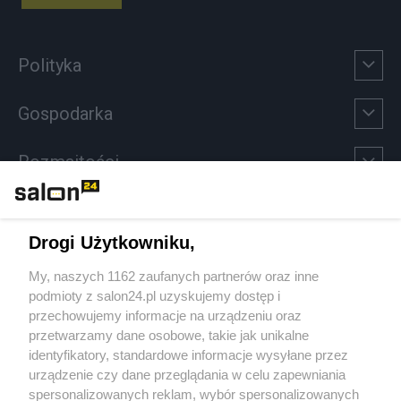
Polityka
Gospodarka
Rozmaitości
Technologie
Drogi Użytkowniku,
Sport
My, naszych 1162 zaufanych partnerów oraz inne
podmioty z salon24.pl uzyskujemy dostęp i
Społeczeństwo
przechowujemy informacje na urządzeniu oraz
przetwarzamy dane osobowe, takie jak unikalne
Kultura
identyfikatory, standardowe informacje wysyłane przez
urządzenie czy dane przeglądania w celu zapewniania
spersonalizowanych reklam, wybór spersonalizowanych