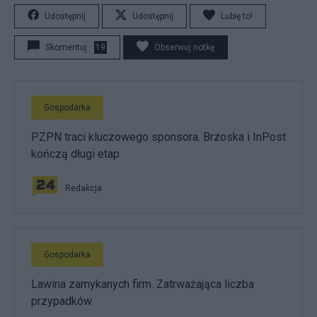
Udostępnij
Udostępnij
Lubię to!
Skomentuj
19
Obserwuj notkę
Gospodarka
PZPN traci kluczowego sponsora. Brzoska i InPost
kończą długi etap
Redakcja
Gospodarka
Lawina zamykanych firm. Zatrważająca liczba
przypadków