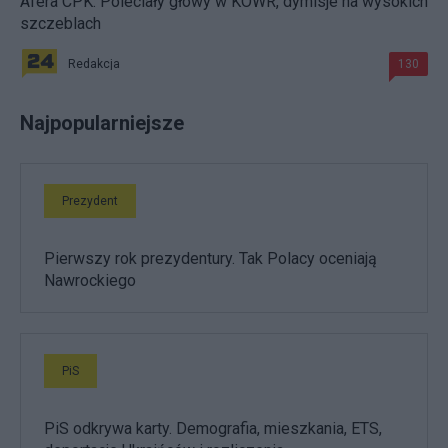
Afera CPK. Poleciały głowy w KOWR, dymisje na wysokich
szczeblach
Redakcja
130
Najpopularniejsze
Prezydent
Pierwszy rok prezydentury. Tak Polacy oceniają
Nawrockiego
PiS
PiS odkrywa karty. Demografia, mieszkania, ETS,