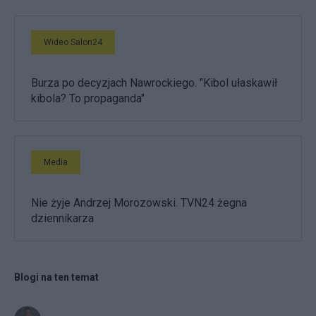
Wideo Salon24
Burza po decyzjach Nawrockiego. "Kibol ułaskawił
kibola? To propaganda"
Media
Nie żyje Andrzej Morozowski. TVN24 żegna
dziennikarza
Blogi na ten temat