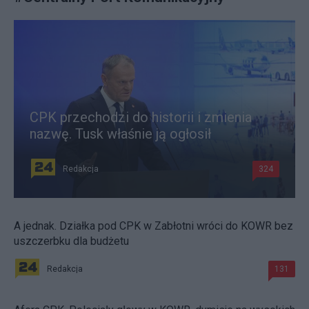
CPK przechodzi do historii i zmienia
nazwę. Tusk właśnie ją ogłosił
Redakcja
324
A jednak. Działka pod CPK w Zabłotni wróci do KOWR bez
uszczerbku dla budżetu
Redakcja
131