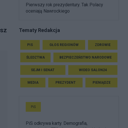
Pierwszy rok prezydentury. Tak Polacy
oceniają Nawrockiego
esz
Tematy Redakcja
PIS
GŁOS REGIONÓW
ZDROWIE
ŚLEDZTWA
BEZPIECZEŃSTWO NARODOWE
SEJM I SENAT
WIDEO SALON24
MEDIA
PREZYDENT
PIENIĄDZE
PiS
PiS odkrywa karty. Demografia,