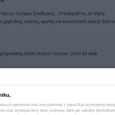
ał.
Polsce i Europie Środkowej. - Przekazał mi, że Stany
głębokiej, ważnej, opartej na wartościach relacji. Było t
gospodarkę bilion złotych rocznie. Urósł do skali
Reklama
prawiedliwości: rok w zawieszeniu i
niku,
fanych partnerów oraz inne podmioty z salon24.pl uzyskujemy dost
niu oraz przetwarzamy dane osobowe, takie jak unikalne identyfikat