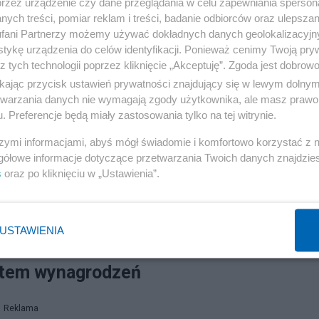
ęzienia w zawieszeniu na pięć lat oraz 36 tys. zł grzyw
przez urządzenie czy dane przeglądania w celu zapewniania sperson
ych treści, pomiar reklam i treści, badanie odbiorców oraz ulepszan
eto i budowy ośrodka „Archipelag” w Wilanowie. Sąd uz
fani Partnerzy możemy używać dokładnych danych geolokalizacyjn
sek prokuratury o nadzwyczajne złagodzenie kary
tykę urządzenia do celów identyfikacji. Ponieważ cenimy Twoją pry
z tych technologii poprzez kliknięcie „Akceptuję”. Zgoda jest dobro
 i ujawnieniem roli innych osób. Minister sprawiedliwoś
ikając przycisk ustawień prywatności znajdujący się w lewym dolny
wiedział przywracanie misji Funduszu poprzez konkurs na
etwarzania danych nie wymagają zgody użytkownika, ale masz prawo 
zestępstw.
. Preferencje będą miały zastosowania tylko na tej witrynie.
szymi informacjami, abyś mógł świadomie i komfortowo korzystać z
gółowe informacje dotyczące przetwarzania Twoich danych znajdzi
s
oraz po kliknięciu w „Ustawienia”.
ronów i sprzeczne informacje. Co spadło na dom w
USTAWIENIA
ystem wynagrodzeń
Reklama