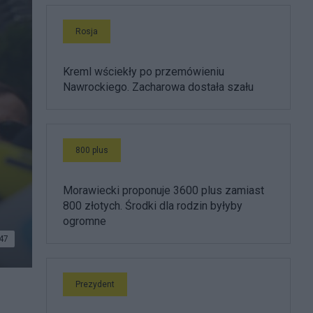
Rosja
Kreml wściekły po przemówieniu
Nawrockiego. Zacharowa dostała szału
800 plus
Morawiecki proponuje 3600 plus zamiast
800 złotych. Środki dla rodzin byłyby
ogromne
47
Prezydent
.