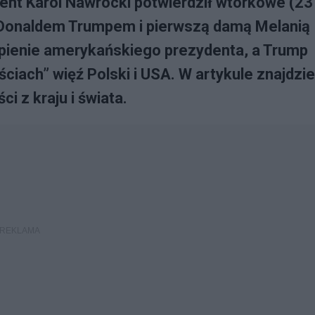
nt Karol Nawrocki potwierdził wtorkowe (23
 Donaldem Trumpem i pierwszą damą Melanią
ąpienie amerykańskiego prezydenta, a Trump
ściach” więź Polski i USA. W artykule znajdzi
 z kraju i świata.