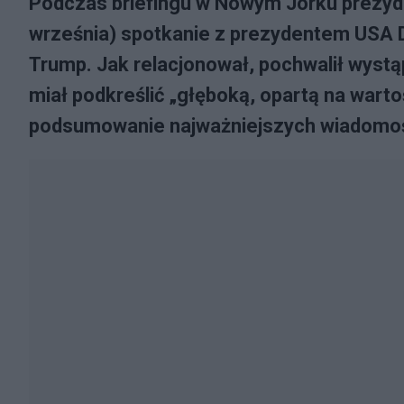
Podczas briefingu w Nowym Jorku prezyde
września) spotkanie z prezydentem USA
Trump. Jak relacjonował, pochwalił wyst
miał podkreślić „głęboką, opartą na warto
podsumowanie najważniejszych wiadomości