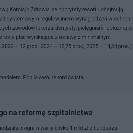
ą Komisję Zdrowia, że priorytety resortu obejmują
 nad systemowym regulowaniem wynagrodzeń w ochroni
ch zawodów lekarza, dentysty, pielęgniarki, położnej o
rosty płac wynikające z ustawy o minimalnym
2023 – 12 proc., 2024 – 12,75 proc., 2025 – 14,34 proc.).
medalem. Pobiła swój rekord świata
go na reformę szpitalnictwa
edziała program warty blisko 1 mld zł z Funduszu