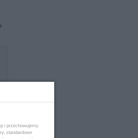
o
ęp i przechowujemy
ory, standardowe