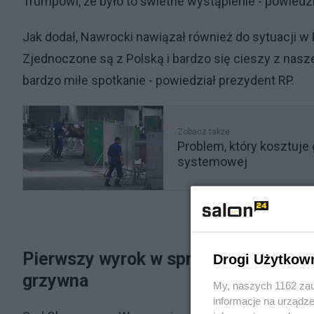
Trumpowi, że było to świetne wystąpienie - powiedzi
Jak dodał, Nawrocki nawiązał również do sytuacji w 
Zjednoczone są z Polską i bardzo się cieszy z naszej 
bardzo miłe spotkanie - powiedział prezydent RP.
Zobacz także
Problem, który kosztuje 
systemowej
Pierwszy wyrok w sprawie Funduszu S
Drogi Użytkow
grzywna
My, naszych 1162 zau
informacje na urządze