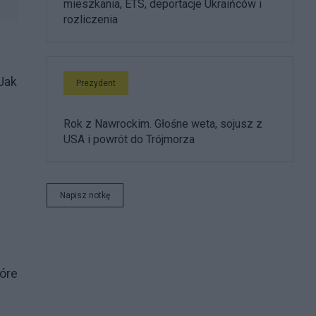
mieszkania, ETS, deportacje Ukraińców i
rozliczenia
Jak
Prezydent
Rok z Nawrockim. Głośne weta, sojusz z
USA i powrót do Trójmorza
Napisz notkę
óre