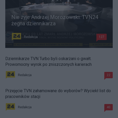
Nie żyje Andrzej Morozowski. TVN24
żegna dziennikarza
Redakcja
127
Dziennikarze TVN Turbo byli oskarżani o gwałt.
Prowomocny wyrok po zniszczonych karierach
Redakcja
22
Przejęcie TVN zahamowane do wyborów? Wyciekł list do
pracowników stacji
Redakcja
40