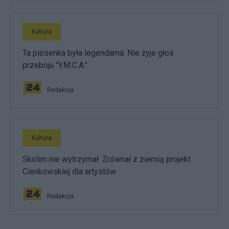
Kultura
Ta piosenka była legendarna. Nie żyje głos
przeboju "Y.M.C.A."
Redakcja
Kultura
Skolim nie wytrzymał. Zrównał z ziemią projekt
Cienkowskiej dla artystów
Redakcja