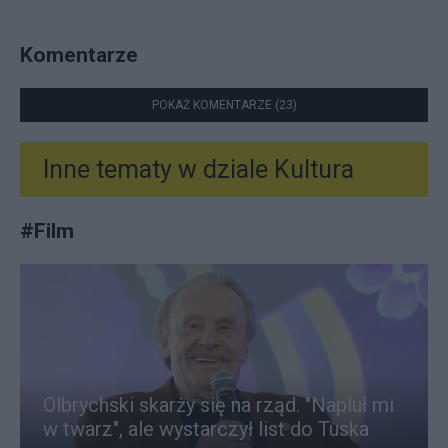
Komentarze
POKAŻ KOMENTARZE (23)
Inne tematy w dziale
Kultura
#
Film
Olbrychski skarży się na rząd. "Napluł mi
w twarz", ale wystarczył list do Tuska