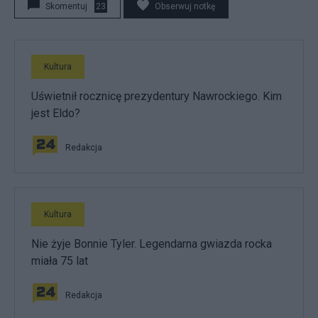
Skomentuj
23
Obserwuj notkę
Kultura
Uświetnił rocznicę prezydentury Nawrockiego. Kim
jest Eldo?
Redakcja
Kultura
Nie żyje Bonnie Tyler. Legendarna gwiazda rocka
miała 75 lat
Redakcja