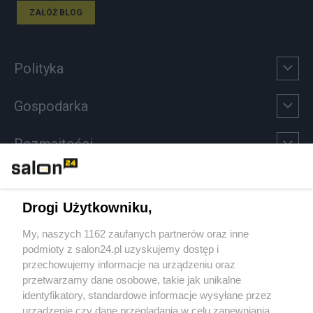
ZAŁÓŻ BLOG
Polityka
Gospodarka
Rozmaitości
Technologie
Drogi Użytkowniku,
Sport
My, naszych 1162 zaufanych partnerów oraz inne
podmioty z salon24.pl uzyskujemy dostęp i
Społeczeństwo
przechowujemy informacje na urządzeniu oraz
przetwarzamy dane osobowe, takie jak unikalne
Kultura
identyfikatory, standardowe informacje wysyłane przez
urządzenie czy dane przeglądania w celu zapewniania