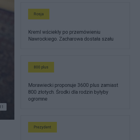
Rosja
Kreml wściekły po przemówieniu
Nawrockiego. Zacharowa dostała szału
800 plus
Morawiecki proponuje 3600 plus zamiast
800 złotych. Środki dla rodzin byłyby
ogromne
11
Prezydent