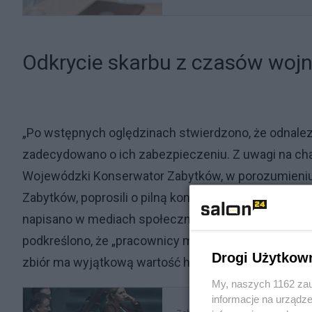
Odkrycie skarbu z czasów wojny
„Po wstępnych oględzinach stwierdzono, że odnalez
zadecydowano o ich zabezpieczeniu. Z uwagi na c
Wojewódzki Konserwator Zabytków, w porozumieni
Zabytków, poprosili o pilną konsultację Dyrektora
napisano w mediach społecznościowych Mazowieck
podkreślono, że „pracownicy muzeum już po wstępny
Drogi Użytkow
zbiór ma wyjątkową wartość historyczną”.
My, naszych 1162 zau
informacje na urządze