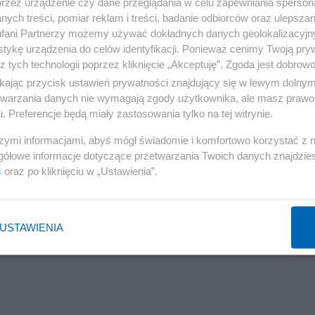
przez urządzenie czy dane przeglądania w celu zapewniania sperson
? W tajnym posiedzeniu Sejmu chodziło o coś zupełnie
ych treści, pomiar reklam i treści, badanie odbiorców oraz ulepszan
fani Partnerzy możemy używać dokładnych danych geolokalizacyjn
tykę urządzenia do celów identyfikacji. Ponieważ cenimy Twoją pry
z tych technologii poprzez kliknięcie „Akceptuję”. Zgoda jest dobro
ikając przycisk ustawień prywatności znajdujący się w lewym dolny
etwarzania danych nie wymagają zgody użytkownika, ale masz prawo 
. Preferencje będą miały zastosowania tylko na tej witrynie.
szymi informacjami, abyś mógł świadomie i komfortowo korzystać z
gółowe informacje dotyczące przetwarzania Twoich danych znajdzi
s
oraz po kliknięciu w „Ustawienia”.
USTAWIENIA