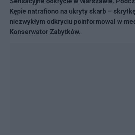
Sensacyjne odkrycie w Warszawie. Podcz
Kępie natrafiono na ukryty skarb – skryt
niezwykłym odkryciu poinformował w me
Konserwator Zabytków.