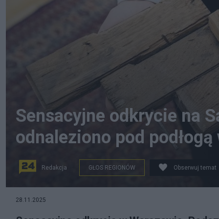
Sensacyjne odkrycie na Sa
odnaleziono pod podłogą 
Redakcja
GŁOS REGIONÓW
Obserwuj temat
na zdjęciu: fragmenty podłogi z kamienicy, gdzie doko
28.11.2025