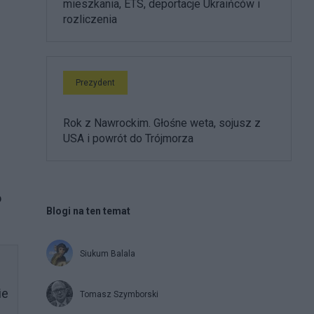
mieszkania, ETS, deportacje Ukraińców i
rozliczenia
Prezydent
Rok z Nawrockim. Głośne weta, sojusz z
USA i powrót do Trójmorza
o
Blogi na ten temat
Siukum Balala
ie
Tomasz Szymborski