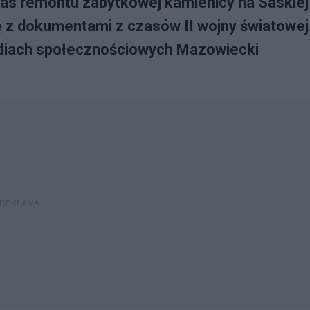
as remontu zabytkowej kamienicy na Saskiej
kę z dokumentami z czasów II wojny światowej
diach społecznościowych Mazowiecki