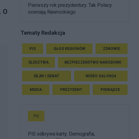
Pierwszy rok prezydentury. Tak Polacy
. O
oceniają Nawrockiego
Tematy Redakcja
PIS
GŁOS REGIONÓW
ZDROWIE
ŚLEDZTWA
BEZPIECZEŃSTWO NARODOWE
SEJM I SENAT
WIDEO SALON24
MEDIA
PREZYDENT
PIENIĄDZE
PiS
PiS odkrywa karty. Demografia,