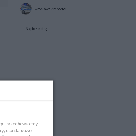
wroclawskireporter
Napisz notkę
–
ie
 że
ęp i przechowujemy
ory, standardowe