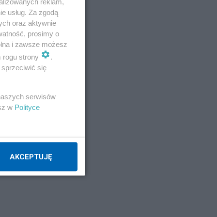
alizowanych reklam,
ie usług. Za zgodą
ych oraz aktywnie
watność, prosimy o
wolna i zawsze możesz
m rogu strony
.
sprzeciwić się
 naszych serwisów
esz w
Polityce
AKCEPTUJĘ