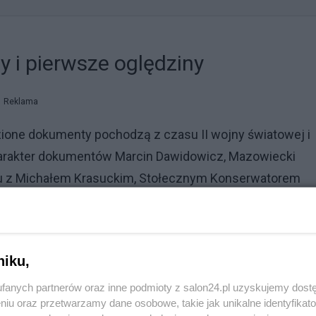
 i pierwsze oględziny
Reklama
ione dokumenty pochodzą z czasu II wojny światowej i
harakter dokumentów Marcin Dawidowicz, Mazowiecki
u z Michałem Krasuckim, Stołecznym Konserwatorem
 Muzeum Powstania Warszawskiego, Jana Ołdakowskiego” 
iego Wojewódzkiego Konserwatora Zabytków. We wpis
m zapoznaniu się z zawartością znaleziska stwierdzili,
niku,
fanych partnerów oraz inne podmioty z salon24.pl uzyskujemy dost
niu oraz przetwarzamy dane osobowe, takie jak unikalne identyfikat