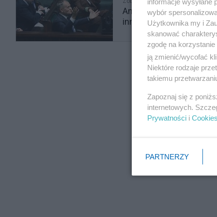
informacje wysyłane 
Zobacz także
Ani pilne, ani straszne
wybór spersonalizowan
innego
Użytkownika my i Zau
skanować charakterys
zgodę na korzystanie 
ją zmienić/wycofać kl
Niektóre rodzaje prz
takiemu przetwarzaniu
Zapoznaj się z poniż
internetowych. Szcze
Prywatności
i
Cookie
PARTNERZY