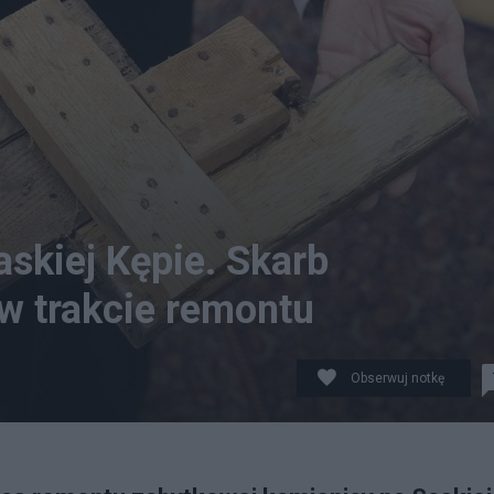
skiej Kępie. Skarb
w trakcie remontu
Obserwuj notkę
nano odkrycia skarbu. fot. UM Warszawa