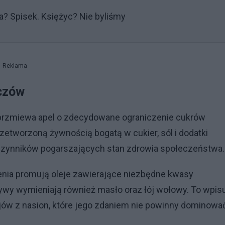
? Spisek. Księżyc? Nie byliśmy
Reklama
zczów
rzmiewa apel o zdecydowane ograniczenie cukrów
etworzoną żywnością bogatą w cukier, sól i dodatki
czynników pogarszających stan zdrowia społeczeństwa.
cenia promują oleje zawierające niezbędne kwasy
natywy wymieniają również masło oraz łój wołowy. To wpis
jów z nasion, które jego zdaniem nie powinny dominowa