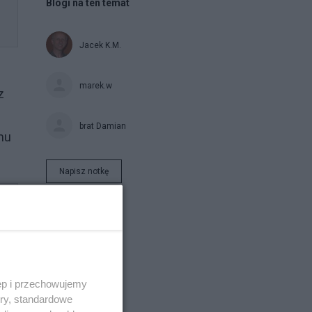
Blogi na ten temat
Jacek K.M.
marek.w
z
brat Damian
mu
Napisz notkę
ęp i przechowujemy
ory, standardowe