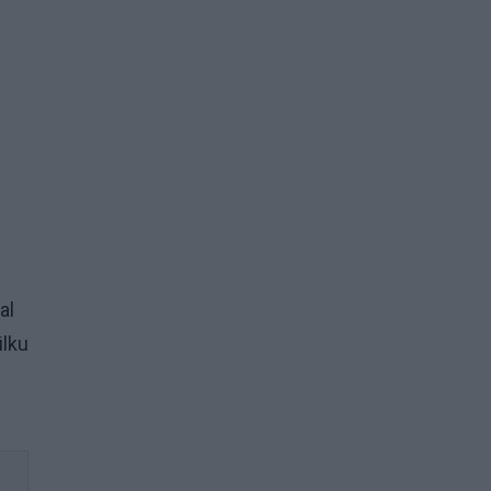
al
ilku