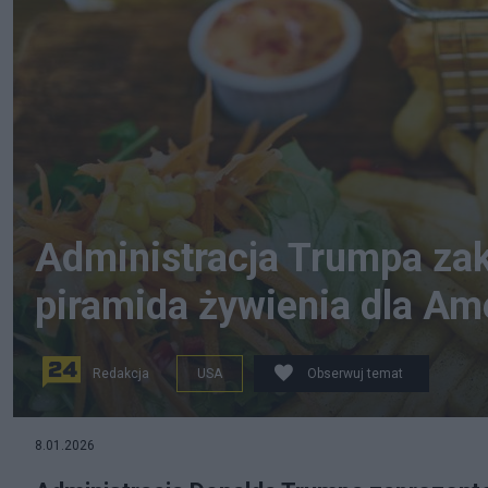
Administracja Trumpa zak
piramida żywienia dla A
Redakcja
USA
Obserwuj temat
8.01.2026