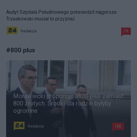
Audyt Szpitala Południowego potwierdził najgorsze.
Trzaskowski musiał to przyznać
Redakcja
79
#
800 plus
Morawiecki proponuje 3600 plus zamiast
800 złotych. Środki dla rodzin byłyby
ogromne
Redakcja
188