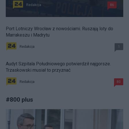
Redakcja
86
Port Lotniczy Wrocław z nowościami. Ruszają loty do
Marrakeszu i Madrytu
Redakcja
1
Audyt Szpitala Południowego potwierdził najgorsze.
Trzaskowski musiał to przyznać
Redakcja
80
#
800 plus