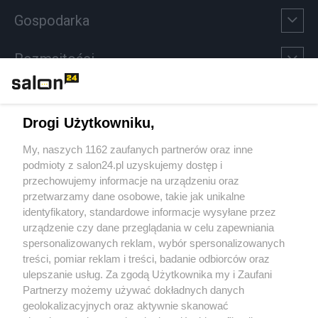
Gospodarka
Rozmaitości
Technologie
Drogi Użytkowniku,
Sport
My, naszych 1162 zaufanych partnerów oraz inne
podmioty z salon24.pl uzyskujemy dostęp i
Społeczeństwo
przechowujemy informacje na urządzeniu oraz
przetwarzamy dane osobowe, takie jak unikalne
Kultura
identyfikatory, standardowe informacje wysyłane przez
urządzenie czy dane przeglądania w celu zapewniania
spersonalizowanych reklam, wybór spersonalizowanych
treści, pomiar reklam i treści, badanie odbiorców oraz
ulepszanie usług. Za zgodą Użytkownika my i Zaufani
X
Facebook
Instagram
Youtube
Partnerzy możemy używać dokładnych danych
geolokalizacyjnych oraz aktywnie skanować