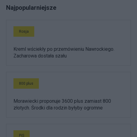
Najpopularniejsze
Rosja
Kreml wściekły po przemówieniu Nawrockiego.
Zacharowa dostała szału
800 plus
Morawiecki proponuje 3600 plus zamiast 800
złotych. Środki dla rodzin byłyby ogromne
PiS