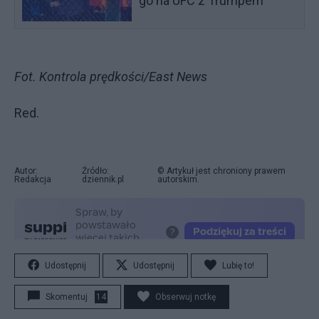
go na UFC z Trumpem
Fot. Kontrola prędkości/East News
Red.
Autor:
Źródło:
© Artykuł jest chroniony prawem
Redakcja
dziennik.pl
autorskim.
Udostępnij
Udostępnij
Lubię to!
Skomentuj
14
Obserwuj notkę