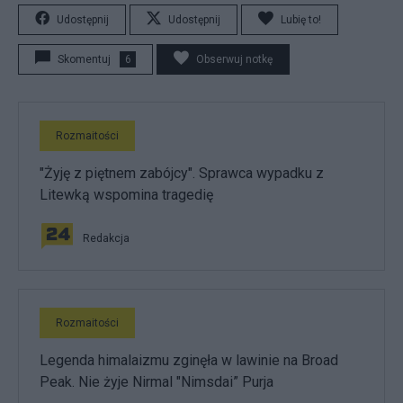
Udostępnij
Udostępnij
Lubię to!
Skomentuj
6
Obserwuj notkę
Rozmaitości
"Żyję z piętnem zabójcy". Sprawca wypadku z
Litewką wspomina tragedię
Redakcja
Rozmaitości
Legenda himalaizmu zginęła w lawinie na Broad
Peak. Nie żyje Nirmal "Nimsdai” Purja