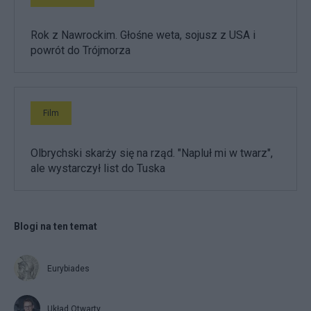
Rok z Nawrockim. Głośne weta, sojusz z USA i
powrót do Trójmorza
Film
Olbrychski skarży się na rząd. "Napluł mi w twarz",
ale wystarczył list do Tuska
Blogi na ten temat
Eurybiades
Układ Otwarty