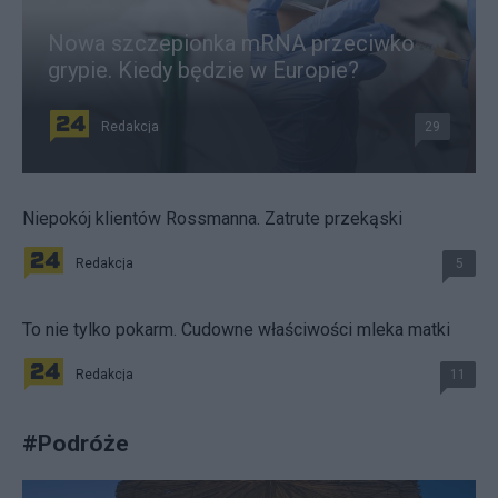
Nowa szczepionka mRNA przeciwko
grypie. Kiedy będzie w Europie?
Redakcja
29
Niepokój klientów Rossmanna. Zatrute przekąski
Redakcja
5
To nie tylko pokarm. Cudowne właściwości mleka matki
Redakcja
11
#
Podróże