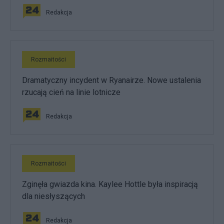
Redakcja
Rozmaitości
Dramatyczny incydent w Ryanairze. Nowe ustalenia
rzucają cień na linie lotnicze
Redakcja
Rozmaitości
Zginęła gwiazda kina. Kaylee Hottle była inspiracją
dla niesłyszących
Redakcja