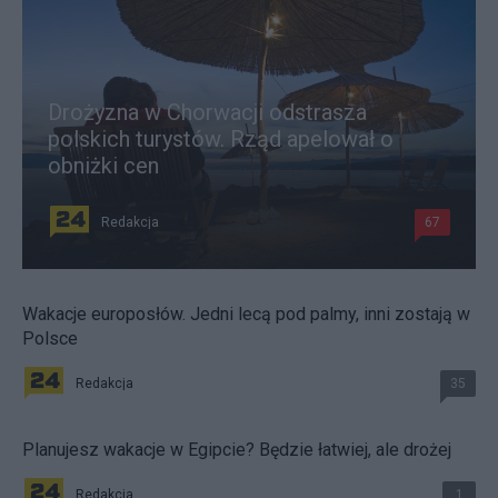
Drożyzna w Chorwacji odstrasza
polskich turystów. Rząd apelował o
obniżki cen
Redakcja
67
Wakacje europosłów. Jedni lecą pod palmy, inni zostają w
Polsce
Redakcja
35
Planujesz wakacje w Egipcie? Będzie łatwiej, ale drożej
Redakcja
1