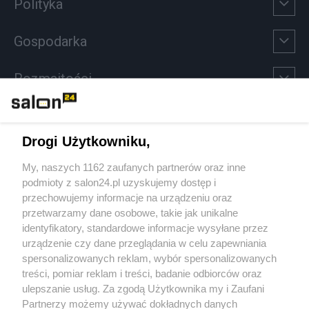
Polityka
Gospodarka
Rozmaitości
Technologie
Drogi Użytkowniku,
Sport
My, naszych 1162 zaufanych partnerów oraz inne
podmioty z salon24.pl uzyskujemy dostęp i
Społeczeństwo
przechowujemy informacje na urządzeniu oraz
przetwarzamy dane osobowe, takie jak unikalne
Kultura
identyfikatory, standardowe informacje wysyłane przez
urządzenie czy dane przeglądania w celu zapewniania
spersonalizowanych reklam, wybór spersonalizowanych
treści, pomiar reklam i treści, badanie odbiorców oraz
ulepszanie usług. Za zgodą Użytkownika my i Zaufani
X
Facebook
Instagram
Youtube
Partnerzy możemy używać dokładnych danych