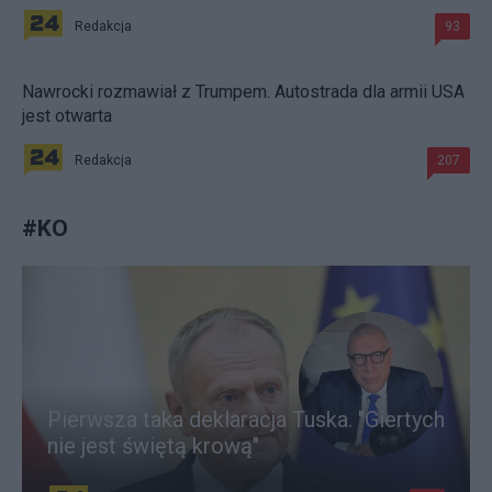
Redakcja
93
Nawrocki rozmawiał z Trumpem. Autostrada dla armii USA
jest otwarta
Redakcja
207
#
KO
Pierwsza taka deklaracja Tuska. "Giertych
nie jest świętą krową"