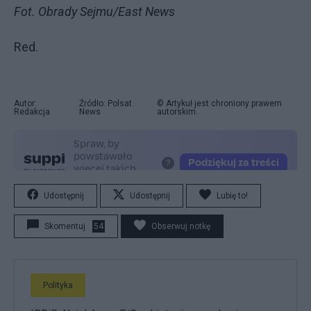
Fot. Obrady Sejmu/East News
Red.
Autor:
Źródło: Polsat
© Artykuł jest chroniony prawem
Redakcja
News
autorskim.
Udostępnij
Udostępnij
Lubię to!
Skomentuj
54
Obserwuj notkę
Polityka