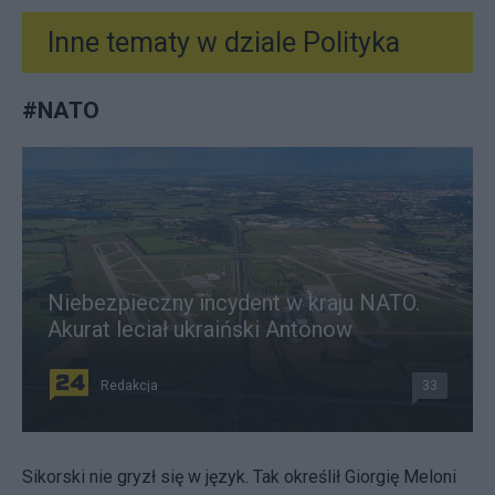
Inne tematy w dziale
Polityka
#
NATO
Niebezpieczny incydent w kraju NATO.
Akurat leciał ukraiński Antonow
Redakcja
33
Sikorski nie gryzł się w język. Tak określił Giorgię Meloni