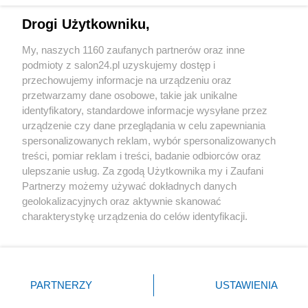
Drogi Użytkowniku,
Sport
My, naszych 1160 zaufanych partnerów oraz inne
podmioty z salon24.pl uzyskujemy dostęp i
Społeczeństwo
przechowujemy informacje na urządzeniu oraz
przetwarzamy dane osobowe, takie jak unikalne
Kultura
identyfikatory, standardowe informacje wysyłane przez
urządzenie czy dane przeglądania w celu zapewniania
spersonalizowanych reklam, wybór spersonalizowanych
treści, pomiar reklam i treści, badanie odbiorców oraz
ulepszanie usług. Za zgodą Użytkownika my i Zaufani
X
Facebook
Instagram
Youtube
Partnerzy możemy używać dokładnych danych
geolokalizacyjnych oraz aktywnie skanować
charakterystykę urządzenia do celów identyfikacji.
Web Content Media sp. z o. o. © 2022
Ponieważ cenimy Twoją prywatność, prosimy o zgodę na
korzystanie z tych technologii poprzez kliknięcie
„Akceptuję”. Zgoda jest dobrowolna i zawsze możesz ją
Pomoc
O nas
Praca
Reklama
Kontakt
zmienić/wycofać klikając przycisk ustawień prywatności
PARTNERZY
USTAWIENIA
znajdujący się w lewym dolnym rogu strony
. Niektóre