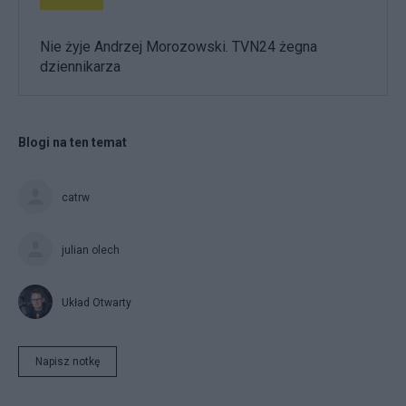
Nie żyje Andrzej Morozowski. TVN24 żegna
dziennikarza
Blogi na ten temat
catrw
julian olech
Układ Otwarty
Napisz notkę