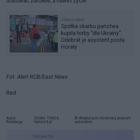
uratować zdrowie, a nawet życie.
Zobacz także
Spółka skarbu państwa
kupiła torby "dla Ukrainy".
Odebrał je asystent posła
Horały
Fot. Alert RCB/East News
Red.
Autor:
Źródło: TVN24,
© Artykuł jest chroniony prawem
Redakcja
Salon24.pl
autorskim.