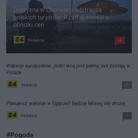
Drożyzna w Chorwacji odstrasza
polskich turystów. Rząd apelował o
obniżki cen
Redakcja
66
Wakacje europosłów. Jedni lecą pod palmy, inni zostają w
Polsce
Redakcja
35
Planujesz wakacje w Egipcie? Będzie łatwiej, ale drożej
Redakcja
1
#
Pogoda