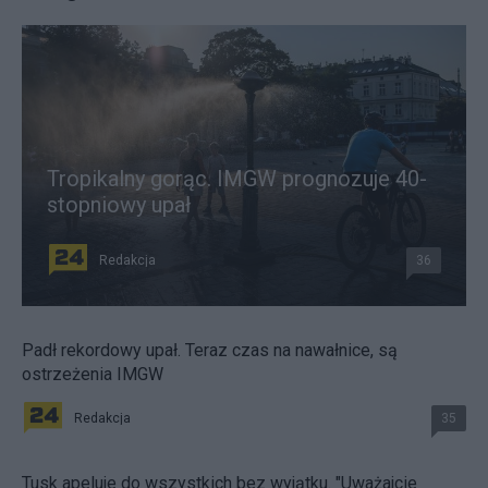
Tropikalny gorąc. IMGW prognozuje 40-
stopniowy upał
Redakcja
36
Padł rekordowy upał. Teraz czas na nawałnice, są
ostrzeżenia IMGW
Redakcja
35
Tusk apeluje do wszystkich bez wyjątku. "Uważajcie