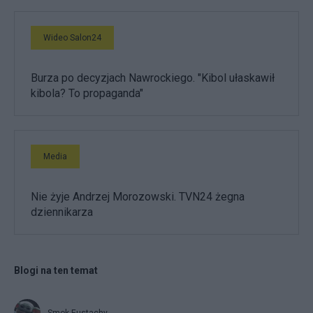
Wideo Salon24
Burza po decyzjach Nawrockiego. "Kibol ułaskawił
kibola? To propaganda"
Media
Nie żyje Andrzej Morozowski. TVN24 żegna
dziennikarza
Blogi na ten temat
Smok Eustachy