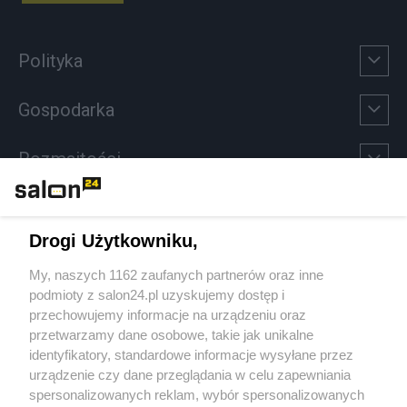
Polityka
Gospodarka
Rozmaitości
Technologie
Drogi Użytkowniku,
Sport
My, naszych 1162 zaufanych partnerów oraz inne
podmioty z salon24.pl uzyskujemy dostęp i
Społeczeństwo
przechowujemy informacje na urządzeniu oraz
przetwarzamy dane osobowe, takie jak unikalne
Kultura
identyfikatory, standardowe informacje wysyłane przez
urządzenie czy dane przeglądania w celu zapewniania
spersonalizowanych reklam, wybór spersonalizowanych