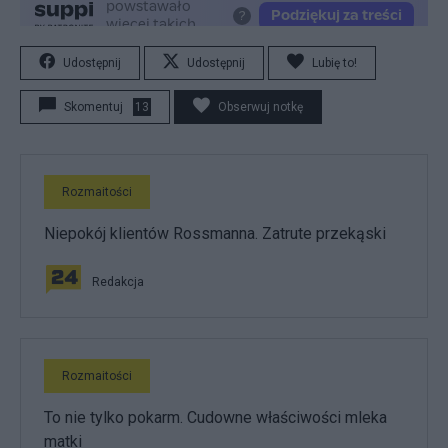
Udostępnij
Udostępnij
Lubię to!
Skomentuj
13
Obserwuj notkę
Rozmaitości
Niepokój klientów Rossmanna. Zatrute przekąski
Redakcja
Rozmaitości
To nie tylko pokarm. Cudowne właściwości mleka
matki