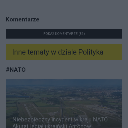
Komentarze
POKAŻ KOMENTARZE (81)
Inne tematy w dziale
Polityka
#
NATO
Niebezpieczny incydent w kraju NATO.
Akurat leciał ukraiński Antonow