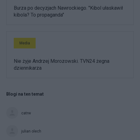
Burza po decyzjach Nawrockiego. "Kibol ułaskawił
kibola? To propaganda"
Media
Nie żyje Andrzej Morozowski. TVN24 żegna
dziennikarza
Blogi na ten temat
catrw
julian olech