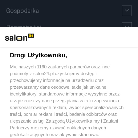
Gospodarka
Rozmaitości
Technologie
Drogi Użytkowniku,
Sport
My, naszych 1160 zaufanych partnerów oraz inne
podmioty z salon24.pl uzyskujemy dostęp i
Społeczeństwo
przechowujemy informacje na urządzeniu oraz
przetwarzamy dane osobowe, takie jak unikalne
Kultura
identyfikatory, standardowe informacje wysyłane przez
urządzenie czy dane przeglądania w celu zapewniania
spersonalizowanych reklam, wybór spersonalizowanych
treści, pomiar reklam i treści, badanie odbiorców oraz
ulepszanie usług. Za zgodą Użytkownika my i Zaufani
X
Facebook
Instagram
Youtube
Partnerzy możemy używać dokładnych danych
geolokalizacyjnych oraz aktywnie skanować