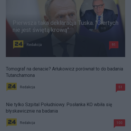
Pierwsza taka deklaracja Tuska. "Giertych
nie jest świętą krową"
Redakcja
91
Tomograf na denacie? Arłukowicz porównał to do badania
Tutanchamona
Redakcja
51
Nie tylko Szpital Południowy. Posłanka KO wbiła się
błyskawicznie na badania
Redakcja
100