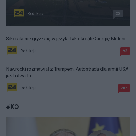
Redakcja
33
Sikorski nie gryzł się w język. Tak określił Giorgię Meloni
Redakcja
93
Nawrocki rozmawiał z Trumpem. Autostrada dla armii USA
jest otwarta
Redakcja
207
#
KO