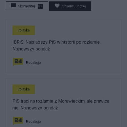
Skomentuj
81
Obserwuj notkę
Polityka
IBRiS: Najsłabszy PiS w historii po rozłamie.
Najnowszy sondaż
Redakcja
Polityka
PiS traci na rozłamie z Morawieckim, ale prawica
nie. Najnowszy sondaż
Redakcja