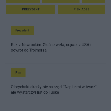
PREZYDENT
PIENIĄDZE
Prezydent
Rok z Nawrockim. Głośne weta, sojusz z USA i
powrót do Trójmorza
Film
Olbrychski skarży się na rząd. "Napluł mi w twarz",
ale wystarczył list do Tuska