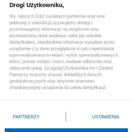
Drogi Użytkowniku,
Sport
My, naszych 1162 zaufanych partnerów oraz inne
podmioty z salon24.pl uzyskujemy dostęp i
Społeczeństwo
przechowujemy informacje na urządzeniu oraz
przetwarzamy dane osobowe, takie jak unikalne
Kultura
identyfikatory, standardowe informacje wysyłane przez
urządzenie czy dane przeglądania w celu zapewniania
spersonalizowanych reklam, wybór spersonalizowanych
treści, pomiar reklam i treści, badanie odbiorców oraz
ulepszanie usług. Za zgodą Użytkownika my i Zaufani
X
Facebook
Instagram
Youtube
Partnerzy możemy używać dokładnych danych
geolokalizacyjnych oraz aktywnie skanować
charakterystykę urządzenia do celów identyfikacji.
Web Content Media sp. z o. o. © 2022
Ponieważ cenimy Twoją prywatność, prosimy o zgodę na
korzystanie z tych technologii poprzez kliknięcie
„Akceptuję”. Zgoda jest dobrowolna i zawsze możesz ją
Pomoc
O nas
Praca
Reklama
Kontakt
zmienić/wycofać klikając przycisk ustawień prywatności
PARTNERZY
USTAWIENIA
znajdujący się w lewym dolnym rogu strony
. Niektóre
rodzaje przetwarzania danych nie wymagają zgody