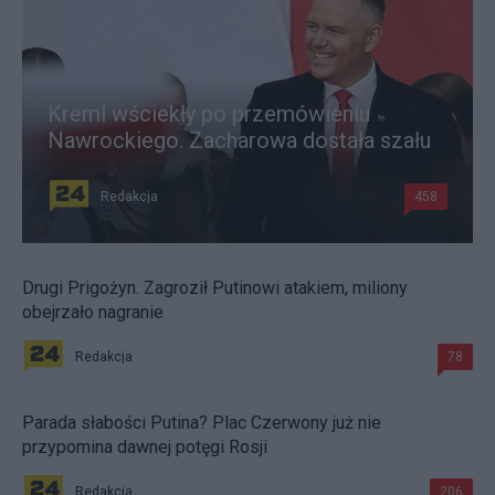
Kreml wściekły po przemówieniu
Nawrockiego. Zacharowa dostała szału
Redakcja
458
Drugi Prigożyn. Zagroził Putinowi atakiem, miliony
obejrzało nagranie
Redakcja
78
Parada słabości Putina? Plac Czerwony już nie
przypomina dawnej potęgi Rosji
Redakcja
206