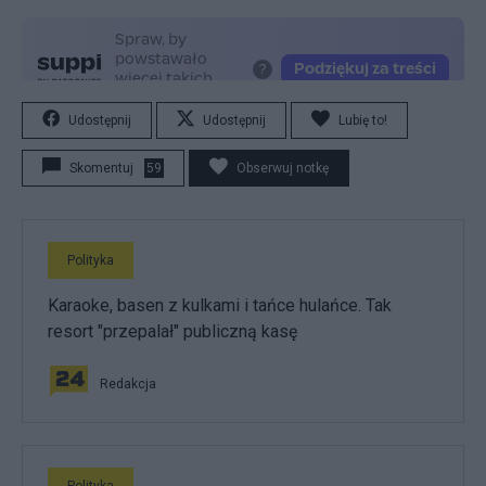
Udostępnij
Udostępnij
Lubię to!
Skomentuj
59
Obserwuj notkę
Polityka
Karaoke, basen z kulkami i tańce hulańce. Tak
resort "przepalał" publiczną kasę
Redakcja
Polityka