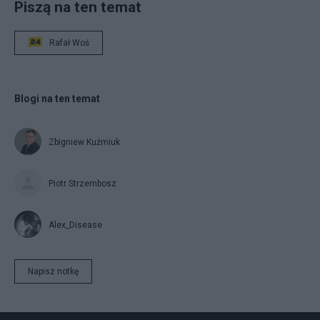
Piszą na ten temat
Rafał Woś
Blogi na ten temat
Zbigniew Kuźmiuk
Piotr Strzembosz
Alex_Disease
Napisz notkę