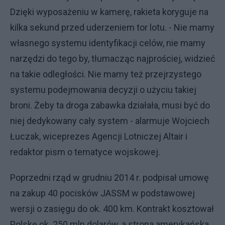
Dzięki wyposażeniu w kamerę, rakieta koryguje na
kilka sekund przed uderzeniem tor lotu. - Nie mamy
własnego systemu identyfikacji celów, nie mamy
narzędzi do tego by, tłumacząc najprościej, widzieć
na takie odległości. Nie mamy też przejrzystego
systemu podejmowania decyzji o użyciu takiej
broni. Żeby ta droga zabawka działała, musi być do
niej dedykowany cały system - alarmuje Wojciech
Łuczak,
wiceprezes Agencji Lotniczej Altair i
redaktor pism o tematyce wojskowej.
Poprzedni rząd w grudniu 2014 r. podpisał umowę
na zakup 40 pocisków JASSM w podstawowej
wersji o zasięgu do ok. 400 km. Kontrakt kosztował
Polskę ok. 250 mln dolarów, a strona amerykańska