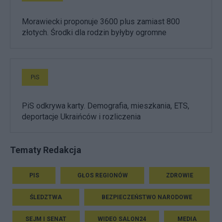
Morawiecki proponuje 3600 plus zamiast 800
złotych. Środki dla rodzin byłyby ogromne
PiS
PiS odkrywa karty. Demografia, mieszkania, ETS,
deportacje Ukraińców i rozliczenia
Tematy Redakcja
PIS
GŁOS REGIONÓW
ZDROWIE
ŚLEDZTWA
BEZPIECZEŃSTWO NARODOWE
SEJM I SENAT
WIDEO SALON24
MEDIA