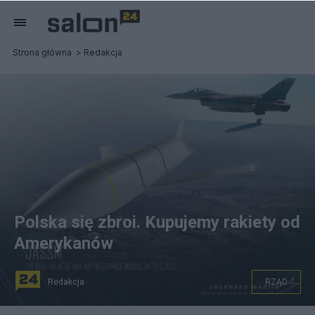
Strona główna
Redakcja
Polska się zbroi. Kupujemy rakiety od
Amerykanów
Redakcja
RZĄD
Rakieta JASSM ER, którą zakupuje polski rząd.