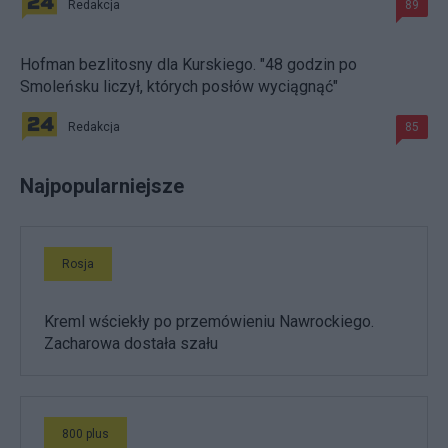
Redakcja
89
Hofman bezlitosny dla Kurskiego. "48 godzin po
Smoleńsku liczył, których posłów wyciągnąć"
Redakcja
85
Najpopularniejsze
Rosja
Kreml wściekły po przemówieniu Nawrockiego.
Zacharowa dostała szału
800 plus