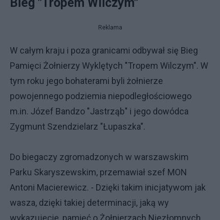
Bieg "Tropem Wilczym"
Reklama
W całym kraju i poza granicami odbywał się Bieg
Pamięci Żołnierzy Wyklętych "Tropem Wilczym". W
tym roku jego bohaterami byli żołnierze
powojennego podziemia niepodległościowego
m.in. Józef Bandzo "Jastrząb" i jego dowódca
Zygmunt Szendzielarz "Łupaszka".
Do biegaczy zgromadzonych w warszawskim
Parku Skaryszewskim, przemawiał szef MON
Antoni Macierewicz. - Dzięki takim inicjatywom jak
wasza, dzięki takiej determinacji, jaką wy
wykazujecie, pamięć o Żołnierzach Niezłomnych