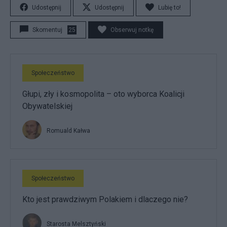
Udostępnij
Udostępnij
Lubię to!
Skomentuj
25
Obserwuj notkę
Społeczeństwo
Głupi, zły i kosmopolita – oto wyborca Koalicji
Obywatelskiej
Romuald Kałwa
Społeczeństwo
Kto jest prawdziwym Polakiem i dlaczego nie?
Starosta Melsztyński