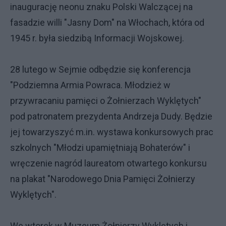
inaugurację neonu znaku Polski Walczącej na
fasadzie willi "Jasny Dom" na Włochach, która od
1945 r. była siedzibą Informacji Wojskowej.
28 lutego w Sejmie odbędzie się konferencja
"Podziemna Armia Powraca. Młodzież w
przywracaniu pamięci o Żołnierzach Wyklętych"
pod patronatem prezydenta Andrzeja Dudy. Będzie
jej towarzyszyć m.in. wystawa konkursowych prac
szkolnych "Młodzi upamiętniają Bohaterów" i
wręczenie nagród laureatom otwartego konkursu
na plakat "Narodowego Dnia Pamięci Żołnierzy
Wyklętych".
We wtorek w Muzeum Żołnierzy Wyklętych i