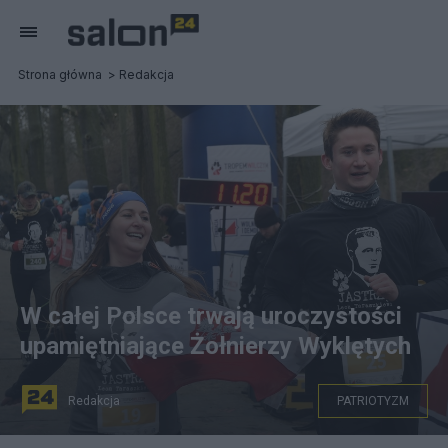
Strona główna
Redakcja
W całej Polsce trwają uroczystości
upamiętniające Żołnierzy Wyklętych
Redakcja
PATRIOTYZM
Uczestnicy biegu "Tropem Wilczym" w Warszawie, fot.