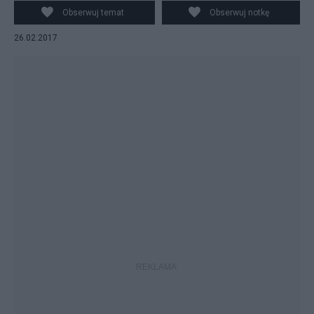
PAP/Radek Pietruszka
Obserwuj temat
Obserwuj notkę
26.02.2017