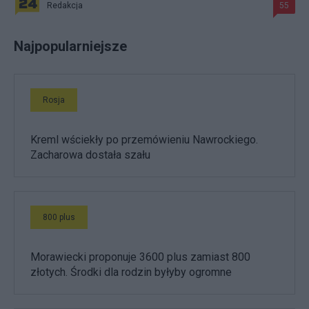
Redakcja
55
Najpopularniejsze
Rosja
Kreml wściekły po przemówieniu Nawrockiego.
Zacharowa dostała szału
800 plus
Morawiecki proponuje 3600 plus zamiast 800
złotych. Środki dla rodzin byłyby ogromne