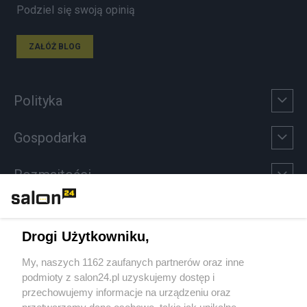
Podziel się swoją opinią
ZAŁÓŻ BLOG
Polityka
Gospodarka
Rozmaitości
Technologie
Drogi Użytkowniku,
Sport
My, naszych 1162 zaufanych partnerów oraz inne
podmioty z salon24.pl uzyskujemy dostęp i
Społeczeństwo
przechowujemy informacje na urządzeniu oraz