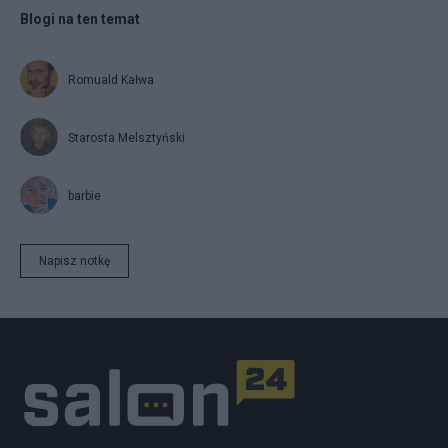
Blogi na ten temat
Romuald Kałwa
Starosta Melsztyński
barbie
Napisz notkę