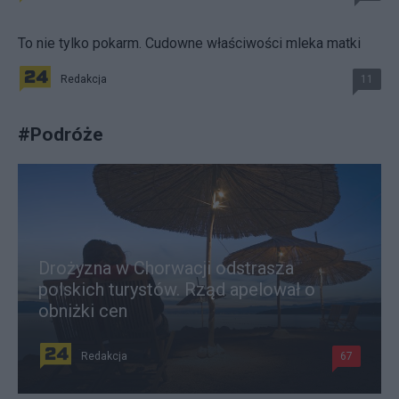
To nie tylko pokarm. Cudowne właściwości mleka matki
Redakcja
11
#
Podróże
Drożyzna w Chorwacji odstrasza
polskich turystów. Rząd apelował o
obniżki cen
Redakcja
67