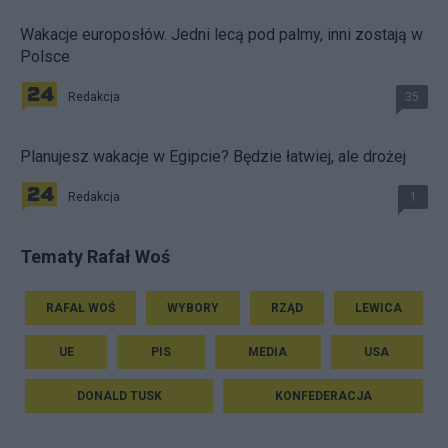
Wakacje europosłów. Jedni lecą pod palmy, inni zostają w
Polsce
Redakcja
35
Planujesz wakacje w Egipcie? Będzie łatwiej, ale drożej
Redakcja
1
Tematy Rafał Woś
RAFAŁ WOŚ
WYBORY
RZĄD
LEWICA
UE
PIS
MEDIA
USA
DONALD TUSK
KONFEDERACJA