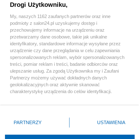
Drogi Użytkowniku,
Sport
My, naszych 1162 zaufanych partnerów oraz inne
podmioty z salon24.pl uzyskujemy dostęp i
Społeczeństwo
przechowujemy informacje na urządzeniu oraz
przetwarzamy dane osobowe, takie jak unikalne
Kultura
identyfikatory, standardowe informacje wysyłane przez
urządzenie czy dane przeglądania w celu zapewniania
spersonalizowanych reklam, wybór spersonalizowanych
treści, pomiar reklam i treści, badanie odbiorców oraz
ulepszanie usług. Za zgodą Użytkownika my i Zaufani
X
Facebook
Instagram
Youtube
Partnerzy możemy używać dokładnych danych
geolokalizacyjnych oraz aktywnie skanować
charakterystykę urządzenia do celów identyfikacji.
Web Content Media sp. z o. o. © 2022
Ponieważ cenimy Twoją prywatność, prosimy o zgodę na
korzystanie z tych technologii poprzez kliknięcie
„Akceptuję”. Zgoda jest dobrowolna i zawsze możesz ją
Pomoc
O nas
Praca
Reklama
Kontakt
zmienić/wycofać klikając przycisk ustawień prywatności
PARTNERZY
USTAWIENIA
znajdujący się w lewym dolnym rogu strony
. Niektóre
rodzaje przetwarzania danych nie wymagają zgody