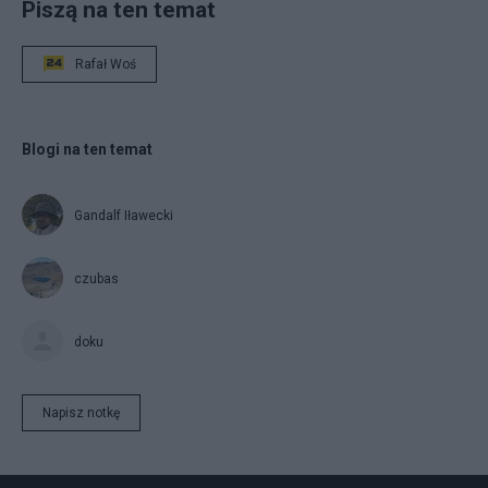
Piszą na ten temat
Rafał Woś
Blogi na ten temat
Gandalf Iławecki
czubas
doku
Napisz notkę