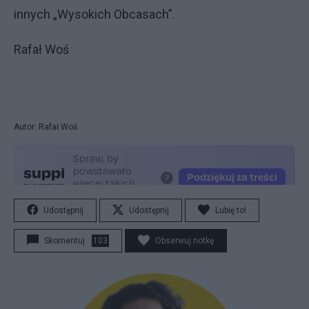
innych „Wysokich Obcasach”.
Rafał Woś
Autor: Rafał Woś
Udostępnij
Udostępnij
Lubię to!
Skomentuj
103
Obserwuj notkę