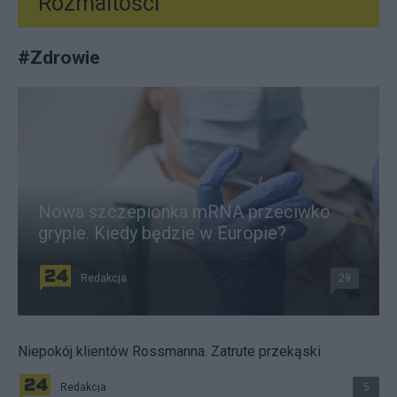
Rozmaitości
#
Zdrowie
Nowa szczepionka mRNA przeciwko
grypie. Kiedy będzie w Europie?
Redakcja
29
Niepokój klientów Rossmanna. Zatrute przekąski
Redakcja
5