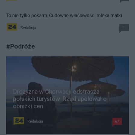
To nie tylko pokarm. Cudowne właściwości mleka matki
Redakcja
11
#
Podróże
Drożyzna w Chorwacji odstrasza
polskich turystów. Rząd apelował o
obniżki cen
Redakcja
67