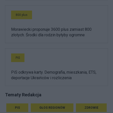
800 plus
Morawiecki proponuje 3600 plus zamiast 800
złotych. Środki dla rodzin byłyby ogromne
PiS
PiS odkrywa karty. Demografia, mieszkania, ETS,
deportacje Ukraińców i rozliczenia
Tematy Redakcja
PIS
GŁOS REGIONÓW
ZDROWIE