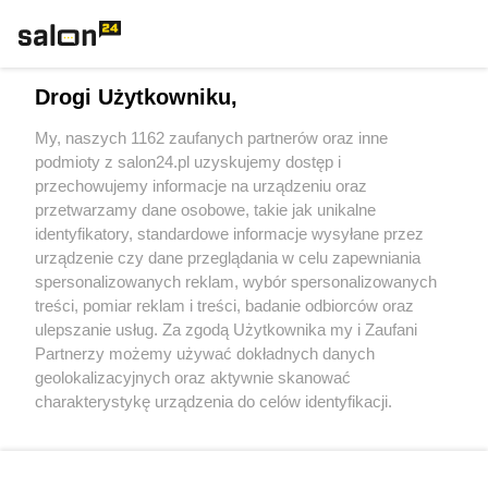
Technologie
Drogi Użytkowniku,
Sport
My, naszych 1162 zaufanych partnerów oraz inne
podmioty z salon24.pl uzyskujemy dostęp i
Społeczeństwo
przechowujemy informacje na urządzeniu oraz
przetwarzamy dane osobowe, takie jak unikalne
Kultura
identyfikatory, standardowe informacje wysyłane przez
urządzenie czy dane przeglądania w celu zapewniania
spersonalizowanych reklam, wybór spersonalizowanych
treści, pomiar reklam i treści, badanie odbiorców oraz
ulepszanie usług. Za zgodą Użytkownika my i Zaufani
X
Facebook
Instagram
Youtube
Partnerzy możemy używać dokładnych danych
geolokalizacyjnych oraz aktywnie skanować
charakterystykę urządzenia do celów identyfikacji.
Web Content Media sp. z o. o. © 2022
Ponieważ cenimy Twoją prywatność, prosimy o zgodę na
korzystanie z tych technologii poprzez kliknięcie
„Akceptuję”. Zgoda jest dobrowolna i zawsze możesz ją
Pomoc
O nas
Praca
Reklama
Kontakt