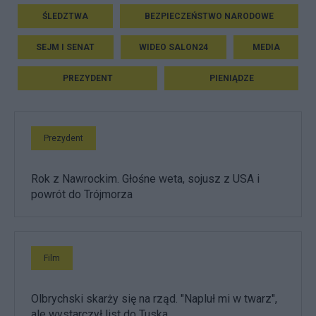
ŚLEDZTWA
BEZPIECZEŃSTWO NARODOWE
SEJM I SENAT
WIDEO SALON24
MEDIA
PREZYDENT
PIENIĄDZE
Prezydent
Rok z Nawrockim. Głośne weta, sojusz z USA i
powrót do Trójmorza
Film
Olbrychski skarży się na rząd. "Napluł mi w twarz",
ale wystarczył list do Tuska