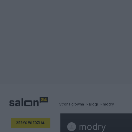
Strona główna
Blogi
modry
ŻEBYŚ WIEDZIAŁ
modry