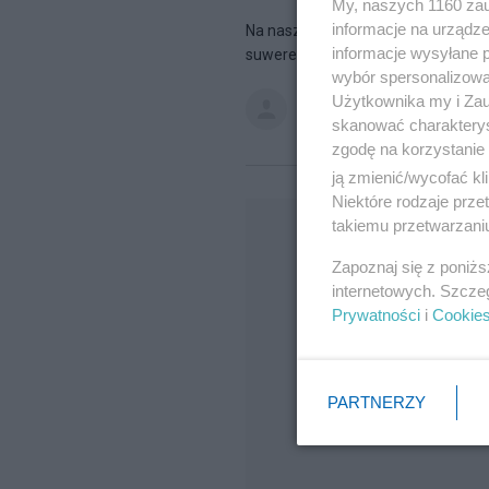
My, naszych 1160 zau
informacje na urządze
Na naszych oczach, przy biernej pos
informacje wysyłane 
suwerenności naszego kraju. Afera
wybór spersonalizowan
Użytkownika my i Zau
modry
na blogu
nasze być i mi
skanować charakterys
zgodę na korzystanie 
ją zmienić/wycofać kl
Niektóre rodzaje prz
takiemu przetwarzaniu
Zapoznaj się z poniż
internetowych. Szcze
Prywatności
i
Cookie
PARTNERZY