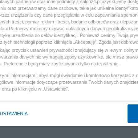
fanych partnerów oraz inne podmioty z salon24.pl uzyskujemy dost
niu oraz przetwarzamy dane osobowe, takie jak unikalne identyfikat
tawie polityków, mediów, służb specjalnych, dzieje się ostatni akt utrat
przez urządzenie czy dane przeglądania w celu zapewniania sperson
 hazardowa „warta” być może 0,5 mld PLN skutecznie przesłania...
ych treści, pomiar reklam i treści, badanie odbiorców oraz ulepszan
fani Partnerzy możemy używać dokładnych danych geolokalizacyjn
eć
tykę urządzenia do celów identyfikacji. Ponieważ cenimy Twoją pry
z tych technologii poprzez kliknięcie „Akceptuję”. Zgoda jest dobro
ikając przycisk ustawień prywatności znajdujący się w lewym dolny
etwarzania danych nie wymagają zgody użytkownika, ale masz prawo 
. Preferencje będą miały zastosowania tylko na tej witrynie.
szymi informacjami, abyś mógł świadomie i komfortowo korzystać z
gółowe informacje dotyczące przetwarzania Twoich danych znajdzi
s
oraz po kliknięciu w „Ustawienia”.
USTAWIENIA