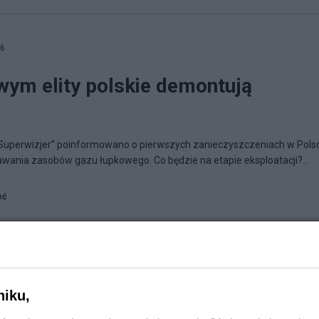
36
ym elity polskie demontują
Superwizjer” poinformowano o pierwszych zanieczyszczeniach w Pols
awania zasobów gazu łupkowego. Co będzie na etapie eksploatacji?...
eć
niku,