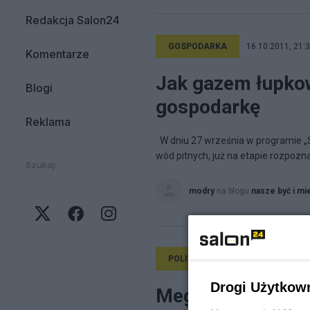
Redakcja Salon24
GOSPODARKA
16.10.2011, 21:
Komentarze
Jak gazem łupkow
Blogi
gospodarkę
Reklama
W dniu 27 września w programie „
wód pitnych, już na etapie rozpozn
Szukaj:
modry
na blogu
nasze być i mi
POLITYKA
9.02.2010, 22:58
Drogi Użytkow
Megaprzekręt