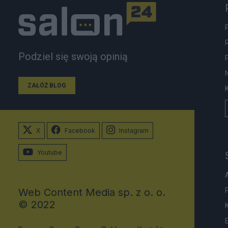
Podziel się swoją opinią
ZAŁÓŻ BLOG
X
Facebook
Instagram
Youtube
Web Content Media sp. z o. o.
© 2022