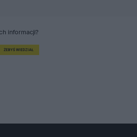
h informacji?
ŻEBYŚ WIEDZIAŁ