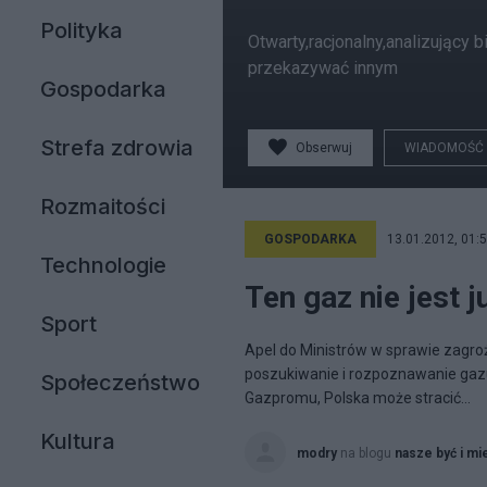
Polityka
Otwarty,racjonalny,analizujący
przekazywać innym
Gospodarka
Strefa zdrowia
Obserwuj
WIADOMOŚĆ
Rozmaitości
GOSPODARKA
13.01.2012, 01:
Technologie
Ten gaz nie jest 
Sport
Apel do Ministrów w sprawie zagro
poszukiwanie i rozpoznawanie gaz
Społeczeństwo
Gazpromu, Polska może stracić...
Kultura
modry
na blogu
nasze być i mi