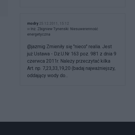
modry
25.12.2011, 15:12
w
Inż. Zbigniew Tynenski: Niesuwerenność
energetyczna
@jazmig Zmieniły się "nieco" realia. Jest
już Ustawa - Dz.U.Nr 163 poz. 981 z dnia 9
czerwca 2011r. Należy przeczytać kilka
Art. np. 7,23,33,19,20 (badaj najważniejszy,
oddający wody do...