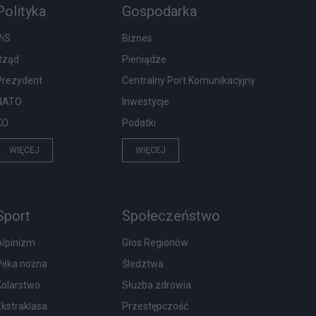
Polityka
Gospodarka
PiS
Biznes
Rząd
Pieniądze
Prezydent
Centralny Port Komunikacyjny
NATO
Inwestycje
KO
Podatki
WIĘCEJ
WIĘCEJ
Sport
Społeczeństwo
Alpinizm
Głos Regionów
Piłka nożna
Śledztwa
Kolarstwo
Służba zdrowia
Ekstraklasa
Przestępczość