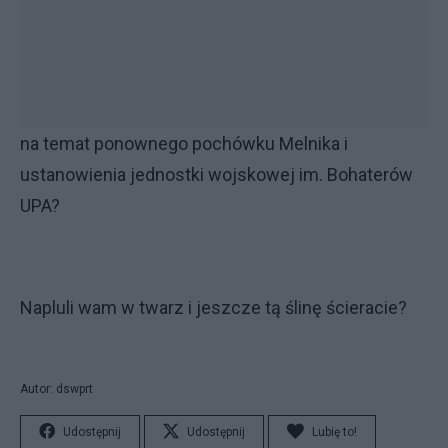
na temat ponownego pochówku Melnika i
ustanowienia jednostki wojskowej im. Bohaterów
UPA?
Napluli wam w twarz i jeszcze tą ślinę ścieracie?
Autor: dswprt
Udostępnij
Udostępnij
Lubię to!