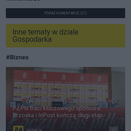
POKAŻ KOMENTARZE (27)
Inne tematy w dziale
Gospodarka
#
Biznes
PZPN traci kluczowego sponsora.
Brzoska i InPost kończą długi etap
Redakcja
17