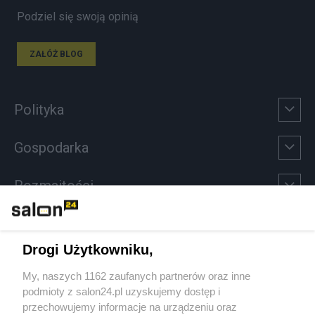
Podziel się swoją opinią
ZAŁÓŻ BLOG
Polityka
Gospodarka
Rozmaitości
Technologie
Drogi Użytkowniku,
Sport
My, naszych 1162 zaufanych partnerów oraz inne
podmioty z salon24.pl uzyskujemy dostęp i
Społeczeństwo
przechowujemy informacje na urządzeniu oraz