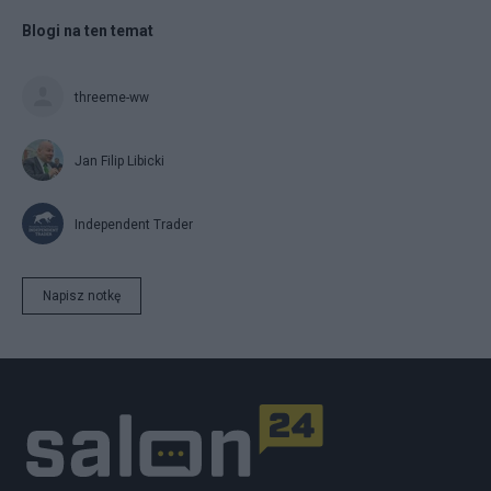
Blogi na ten temat
threeme-ww
Jan Filip Libicki
Independent Trader
Napisz notkę