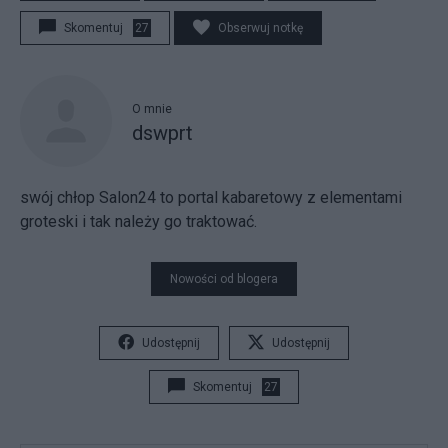
Skomentuj
27
Obserwuj notkę
O mnie
dswprt
swój chłop Salon24 to portal kabaretowy z elementami
groteski i tak należy go traktować.
Nowości od blogera
Udostępnij
Udostępnij
Skomentuj
27