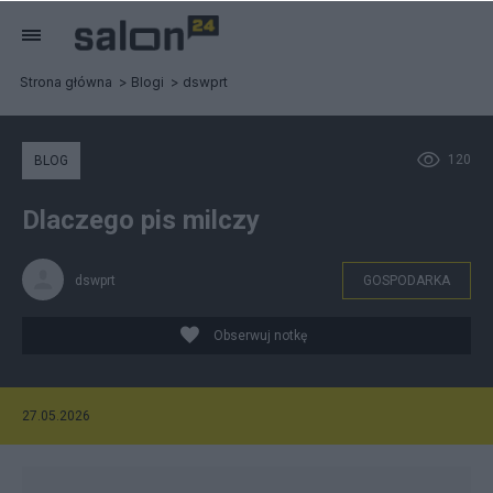
Strona główna
Blogi
dswprt
120
BLOG
Dlaczego pis milczy
dswprt
GOSPODARKA
Obserwuj notkę
27.05.2026