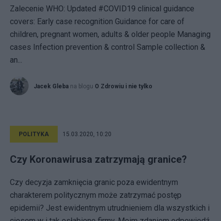
Zalecenie WHO: Updated #COVID19 clinical guidance
covers: Early case recognition Guidance for care of
children, pregnant women, adults & older people Managing
cases Infection prevention & control Sample collection &
an...
Jacek Gleba
na blogu
O Zdrowiu i nie tylko
POLITYKA
15.03.2020, 10:20
Czy Koronawirusa zatrzymają granice?
Czy decyzja zamknięcia granic poza ewidentnym
charakterem politycznym może zatrzymać postęp
epidemii? Jest ewidentnym utrudnieniem dla wszystkich i
ciosem w i tak osłabione firmy. Moim zdaniem odpowiedź