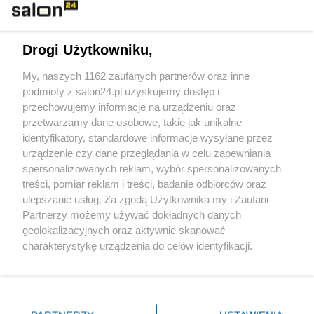
Technologie
Drogi Użytkowniku,
Sport
My, naszych 1162 zaufanych partnerów oraz inne
podmioty z salon24.pl uzyskujemy dostęp i
Społeczeństwo
przechowujemy informacje na urządzeniu oraz
przetwarzamy dane osobowe, takie jak unikalne
Kultura
identyfikatory, standardowe informacje wysyłane przez
urządzenie czy dane przeglądania w celu zapewniania
spersonalizowanych reklam, wybór spersonalizowanych
treści, pomiar reklam i treści, badanie odbiorców oraz
ulepszanie usług. Za zgodą Użytkownika my i Zaufani
X
Facebook
Instagram
Youtube
Partnerzy możemy używać dokładnych danych
geolokalizacyjnych oraz aktywnie skanować
charakterystykę urządzenia do celów identyfikacji.
Web Content Media sp. z o. o. © 2022
Ponieważ cenimy Twoją prywatność, prosimy o zgodę na
korzystanie z tych technologii poprzez kliknięcie
„Akceptuję”. Zgoda jest dobrowolna i zawsze możesz ją
Pomoc
O nas
Praca
Reklama
Kontakt
zmienić/wycofać klikając przycisk ustawień prywatności