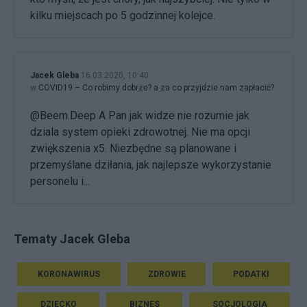
kilku miejscach po 5 godzinnej kolejce.
Jacek Gleba
16.03.2020, 10:40
w
COVID19 – Co robimy dobrze? a za co przyjdzie nam zapłacić?
@Beem.Deep A Pan jak widze nie rozumie jak
dziala system opieki zdrowotnej. Nie ma opcji
zwiększenia x5. Niezbędne są planowane i
przemyślane dziłania, jak najlepsze wykorzystanie
personelu i...
Tematy Jacek Gleba
KORONAWIRUS
ZDROWIE
PODATKI
DZIECKO
BIZNES
SOCJOLOGIA