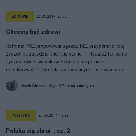
ZDROWIE
27.05.2017, 20:02
Chcemy być zdrowi
Reforma POZ proponowana przez MZ, przypomina listę
życzeń na zasadzie „nich się stanie….” i tudzież tak samo
życzeniowych wniosków. Skąd ma się pojawić
dodatkowych 12 tys. lekarzy rodzinnych ….nie wiadomo...
Jacek Gleba
na blogu
O Zdrowiu i nie tylko
POLITYKA
25.05.2017, 12:22
Polska się zbroi ...cz. 2