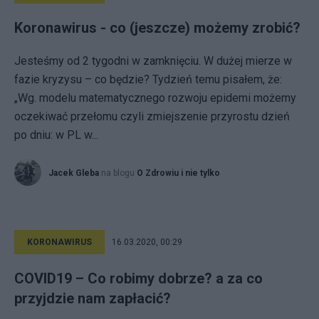
Koronawirus - co (jeszcze) możemy zrobić?
Jesteśmy od 2 tygodni w zamknięciu. W dużej mierze w
fazie kryzysu – co będzie? Tydzień temu pisałem, że:
„Wg. modelu matematycznego rozwoju epidemi możemy
oczekiwać przełomu czyli zmiejszenie przyrostu dzień
po dniu: w PL w...
Jacek Gleba
na blogu
O Zdrowiu i nie tylko
KORONAWIRUS
16.03.2020, 00:29
COVID19 – Co robimy dobrze? a za co
przyjdzie nam zapłacić?