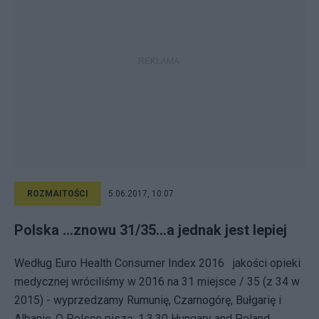
ROZMAITOŚCI
5.06.2017, 10:07
Polska ...znowu 31/35...a jednak jest lepiej
Według Euro Health Consumer Index 2016 jakości opieki
medycznej wróciliśmy w 2016 na 31 miejsce / 35 (z 34 w
2015) - wyprzedzamy Rumunię, Czarnogórę, Bułgarię i
Albanię. O Polsce piszą: 1.3.30 Hungary and Poland...