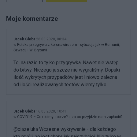
Moje komentarze
Jacek Gleba
26.03.2020, 08:34
w
Polska przegrywa z koronawirusem - sytuacja jak w Rumunii,
Szwecji i W. Brytanii
To, na razie to tylko przygrywka. Nawet nie wstęp
do bitwy. Niczego jeszcze nie wygraliśmy. Dopuki
ilość wykrytych przypadków jest liniowo zależna
od ilości realizowanych testów wiemy tylko...
Jacek Gleba
16.03.2020, 10:41
w
COVID19 – Co robimy dobrze? a za co przyjdzie nam zapłacić?
@xiazeluka Wczesne wykrywanie - dla każdego
kto myśli, że jest chory, jak najszybciej. Nie tylko w