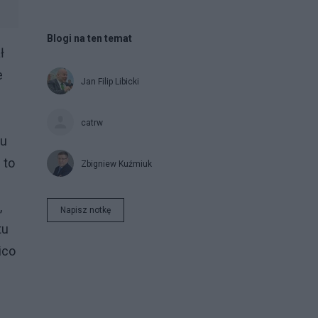
Blogi na ten temat
ł
e
Jan Filip Libicki
catrw
nu
 to
Zbigniew Kuźmiuk
,
Napisz notkę
tu
ico