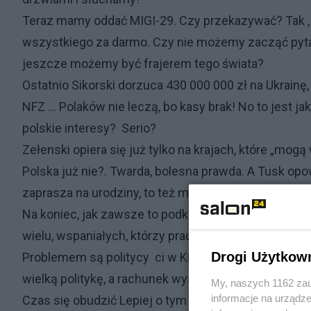
Teraz mamy oddać MIGI-29. Czy przekazywać? Tak ,
wszystkiego za darmo. Czy nie możemy zacząć pytać 
jeszcze możemy być frajerem tego świata?
Ostatnio Sikorski dorzuca 430 000 000 zł na Ukrainę
NFZ … Polaków nie leczą, bo kasy brak! No to jest 
polskie interesy? Serio?
Zełenski opiera się już tylko na krajach, które „mog
Polska już nie?. Twarda, bolesna prawda. A Tusk opo
zaprasza na urodziny, to też mogę mówić, że to kom
Na koniec, jak zawsze to podkreślam: żal i frustracj
wielu, wspaniałych, którzy pracują, uczą się, asymi
Drogi Użytkow
Problemem są politycy ci w Kijowie, Berlinie, Paryżu
wielką politykę, a rachunek wystawiają zwykłym lud
My, naszych 1162 zau
informacje na urządze
Czas się obudzić Lepiej o tym mówić, niż być dalej 