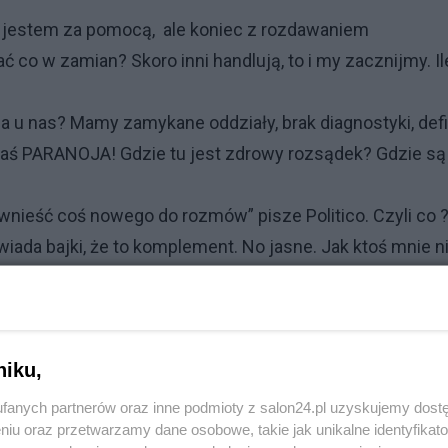
 jestem za pomocą, ale koniec z rozdawaniem
co w zamian? Skoro inni handlują, to i my zacznijmy. Il
, a u nas? Mamy zamykane oddziały, brak diagnostyki, def
jakaś PARANOJA! Gdzie tu jest zdrowy rozsądek? Gdzie są
ą wnieść coś nowego do rozmów” pisze Politico. Czyli co 
wiada bajki, że to komplement. No jasne. Jak ktoś mnie n
plement, bo nie każdy zasługuje na moje towarzystwo.
a nie jest skierowana do zwykłych Ukraińców! Jest ich u 
lują, chcą żyć normalnie. Do nich mam szacunek.
niku,
 i niestety również ci w Warszawie. Bo oni bawią się w
ziom.
fanych partnerów oraz inne podmioty z salon24.pl uzyskujemy dost
niu oraz przetwarzamy dane osobowe, takie jak unikalne identyfikat
naiwnym.