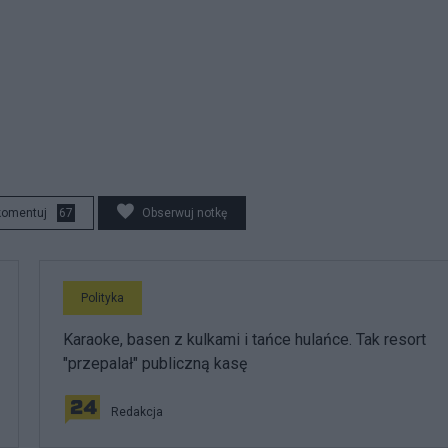
komentuj
67
Obserwuj notkę
Polityka
Karaoke, basen z kulkami i tańce hulańce. Tak resort
"przepalał" publiczną kasę
Redakcja