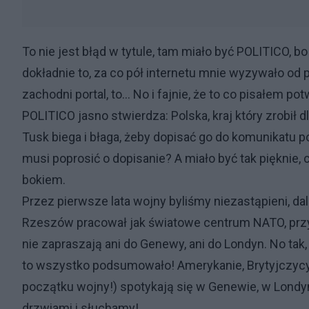
To nie jest błąd w tytule, tam miało być POLITICO, bo
dokładnie to, za co pół internetu mnie wyzywało od pi
zachodni portal, to... No i fajnie, że to co pisałem 
POLITICO jasno stwierdza: Polska, kraj który zrobił d
Tusk biega i błaga, żeby dopisać go do komunikatu 
musi poprosić o dopisanie? A miało być tak pięknie,
bokiem.
Przez pierwsze lata wojny byliśmy niezastąpieni, dal
Rzeszów pracował jak światowe centrum NATO, przyj
nie zapraszają ani do Genewy, ani do Londyn. No tak,
to wszystko podsumowało! Amerykanie, Brytyjczycy,
początku wojny!) spotykają się w Genewie, w Londynie
drzwiami i słuchamy!