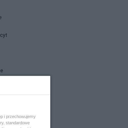
e
icyt
?
ie
nas
ęp i przechowujemy
ory, standardowe