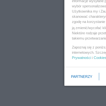
informacje wysyłane 
wybór spersonalizowan
Użytkownika my i Zau
skanować charakterys
zgodę na korzystanie 
ją zmienić/wycofać kl
Niektóre rodzaje prz
takiemu przetwarzaniu
Zapoznaj się z poniż
internetowych. Szcze
Prywatności
i
Cookie
PARTNERZY