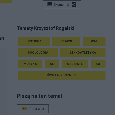
Skomentuj
67
Tematy Krzysztof Rogalski
on:
HISTORIA
PRAWO
USA
SOCJOLOGIA
LEKKOATLETYKA
MUZYKA
UE
OSOBISTE
KO
ŚWIĘTA, ROCZNICE
Piszą na ten temat
Rafał Woś