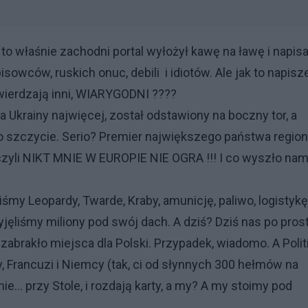
 to właśnie zachodni portal wyłożył kawę na ławę i napisa
sowców, ruskich onuc, debili i idiotów. Ale jak to napisz
potwierdzają inni, WIARYGODNI ????
la Ukrainy najwięcej, został odstawiony na boczny tor, a
po szczycie. Serio? Premier największego państwa regio
 czyli NIKT MNIE W EUROPIE NIE OGRA !!! I co wyszło nam
iśmy Leopardy, Twarde, Kraby, amunicję, paliwo, logistykę
ęliśmy miliony pod swój dach. A dziś? Dziś nas po pros
 zabrakło miejsca dla Polski. Przypadek, wiadomo. A Polit
 Francuzi i Niemcy (tak, ci od słynnych 300 hełmów na
... przy Stole, i rozdają karty, a my? A my stoimy pod