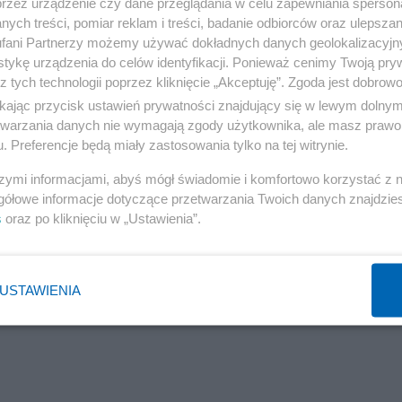
przez urządzenie czy dane przeglądania w celu zapewniania sperson
ych treści, pomiar reklam i treści, badanie odbiorców oraz ulepszan
fani Partnerzy możemy używać dokładnych danych geolokalizacyjn
tykę urządzenia do celów identyfikacji. Ponieważ cenimy Twoją pry
z tych technologii poprzez kliknięcie „Akceptuję”. Zgoda jest dobro
ikając przycisk ustawień prywatności znajdujący się w lewym dolny
etwarzania danych nie wymagają zgody użytkownika, ale masz prawo 
. Preferencje będą miały zastosowania tylko na tej witrynie.
szymi informacjami, abyś mógł świadomie i komfortowo korzystać z
gółowe informacje dotyczące przetwarzania Twoich danych znajdzi
s
oraz po kliknięciu w „Ustawienia”.
USTAWIENIA