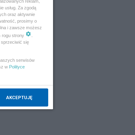
alizowanych reklam,
ie usług. Za zgodą
ych oraz aktywnie
watność, prosimy o
wolna i zawsze możesz
m rogu strony
.
sprzeciwić się
 naszych serwisów
esz w
Polityce
AKCEPTUJĘ