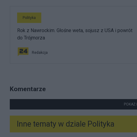
Polityka
Rok z Nawrockim. Głośne weta, sojusz z USA i powrót
do Trójmorza
Redakcja
Komentarze
POKAŻ 
Inne tematy w dziale
Polityka