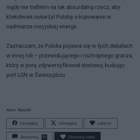
nigdy nie trafiłem na tak absurdalną rzecz, aby
ktokolwiek oskarżył Polskę o kupowanie w
nadmiarze rosyjskiej energii.
Zaznaczam, że Polska pojawia się w tych debatach
w innej roli – przewidującego i roztropnego gracza,
który w porę zdywersyfikował dostawy, budując
port LGN w Świnoujściu.
Autor: Alpejski
Udostępnij
Udostępnij
Lubię to!
Skomentuj
35
Obserwuj notkę