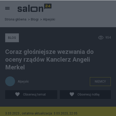
Strona główna
Blogi
Alpejski
954
BLOG
Coraz głośniejsze wezwania do
oceny rządów Kanclerz Angeli
Merkel
Alpejski
NIEMCY
Obserwuj temat
Obserwuj notkę
3.03.2023 , ostatnia aktualizacja: 3.03.2023, 22:05