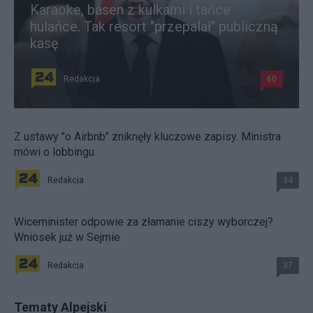
Karaoke, basen z kulkami i tańce
hulańce. Tak resort "przepalał" publiczną
kasę
Redakcja
60
Z ustawy "o Airbnb" zniknęły kluczowe zapisy. Ministra
mówi o lobbingu
Redakcja
34
Wiceminister odpowie za złamanie ciszy wyborczej?
Wniosek już w Sejmie
Redakcja
37
Tematy Alpejski