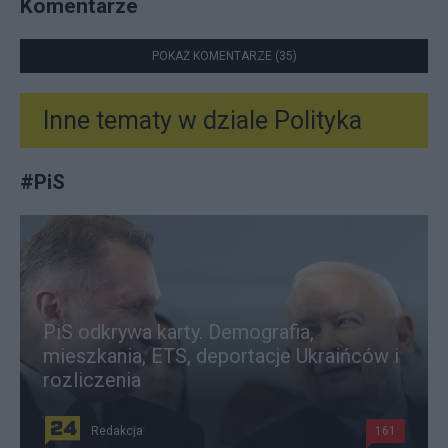
Komentarze
POKAŻ KOMENTARZE (35)
Inne tematy w dziale
Polityka
#
PiS
PiS odkrywa karty. Demografia,
mieszkania, ETS, deportacje Ukraińców i
rozliczenia
Redakcja
161