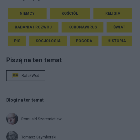
NIEMCY
KOŚCIÓŁ
RELIGIA
BADANIA I ROZWÓJ
KORONAWIRUS
ŚWIAT
PIS
SOCJOLOGIA
POGODA
HISTORIA
Piszą na ten temat
Rafał Woś
Blogi na ten temat
Romuald Szeremietiew
Tomasz Szymborski