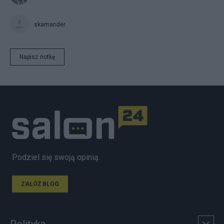
skamander
Napisz notkę
Podziel się swoją opinią
ZAŁÓŻ BLOG
Polityka