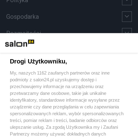
Gospodarka
Rozmaitości
Technologie
Drogi Użytkowniku,
Sport
My, naszych 1162 zaufanych partnerów oraz inne
podmioty z salon24.pl uzyskujemy dostęp i
Społeczeństwo
przechowujemy informacje na urządzeniu oraz
przetwarzamy dane osobowe, takie jak unikalne
Kultura
identyfikatory, standardowe informacje wysyłane przez
urządzenie czy dane przeglądania w celu zapewniania
spersonalizowanych reklam, wybór spersonalizowanych
treści, pomiar reklam i treści, badanie odbiorców oraz
ulepszanie usług. Za zgodą Użytkownika my i Zaufani
X
Facebook
Instagram
Youtube
Partnerzy możemy używać dokładnych danych