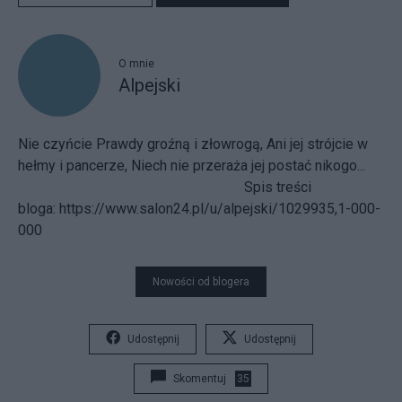
O mnie
Alpejski
Nie czyńcie Prawdy groźną i złowrogą, Ani jej strójcie w
hełmy i pancerze, Niech nie przeraża jej postać nikogo...
Spis treści
bloga:
https://www.salon24.pl/u/alpejski/1029935,1-000-
000
Nowości od blogera
Udostępnij
Udostępnij
Skomentuj
35