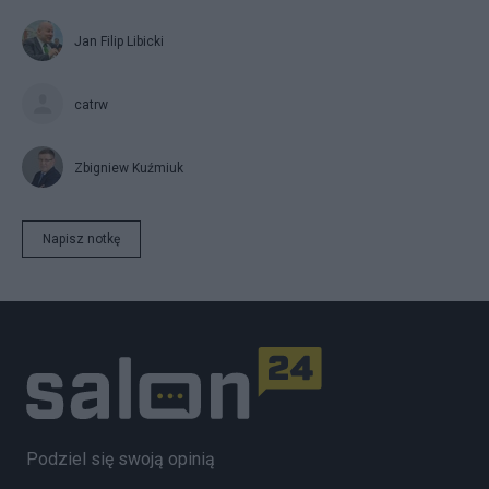
Jan Filip Libicki
catrw
Zbigniew Kuźmiuk
Napisz notkę
Podziel się swoją opinią