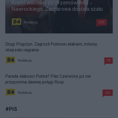
Kreml wściekły po przemówieniu
Nawrockiego. Zacharowa dostała szału
Redakcja
370
Drugi Prigożyn. Zagroził Putinowi atakiem, miliony
obejrzało nagranie
Redakcja
78
Parada słabości Putina? Plac Czerwony już nie
przypomina dawnej potęgi Rosji
Redakcja
206
#
PiS