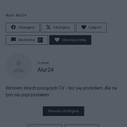
Autor: Alur24
Udostępnij
Udostępnij
Lubię to!
Skomentuj
21
Obserwuj notkę
O mnie
Alur24
Wzorem innych piszących CV - też się urodziłem. Ale na
tym nie poprzestałem.
Nowości od blogera