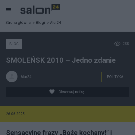
Strona główna
Blogi
Alur24
238
BLOG
SMOLEŃSK 2010 – Jedno zdanie
Alur24
POLITYKA
Obserwuj notkę
26.06.2025
Sensacyjne frazy „Boże kochany!” i