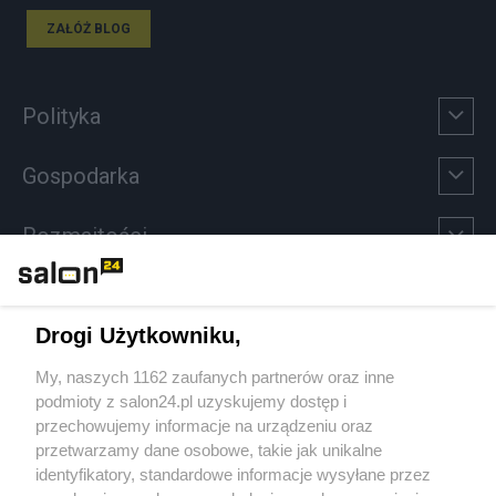
ZAŁÓŻ BLOG
Polityka
Gospodarka
Rozmaitości
Technologie
Drogi Użytkowniku,
Sport
My, naszych 1162 zaufanych partnerów oraz inne
podmioty z salon24.pl uzyskujemy dostęp i
Społeczeństwo
przechowujemy informacje na urządzeniu oraz
przetwarzamy dane osobowe, takie jak unikalne
Kultura
identyfikatory, standardowe informacje wysyłane przez