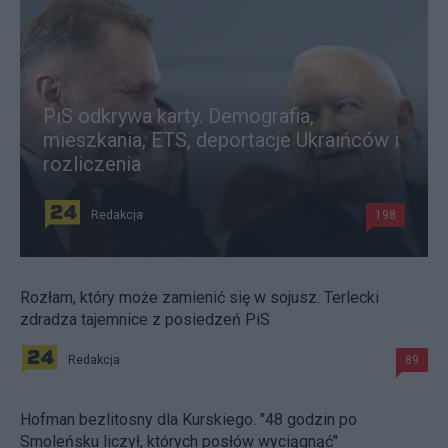
PiS odkrywa karty. Demografia,
mieszkania, ETS, deportacje Ukraińców i
rozliczenia
Redakcja
198
Rozłam, który może zamienić się w sojusz. Terlecki
zdradza tajemnice z posiedzeń PiS
Redakcja
89
Hofman bezlitosny dla Kurskiego. "48 godzin po
Smoleńsku liczył, których posłów wyciągnąć"