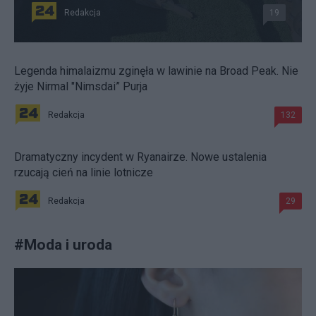
Redakcja
19
Legenda himalaizmu zginęła w lawinie na Broad Peak. Nie
żyje Nirmal "Nimsdai” Purja
Redakcja
132
Dramatyczny incydent w Ryanairze. Nowe ustalenia
rzucają cień na linie lotnicze
Redakcja
29
#
Moda i uroda