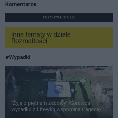
Komentarze
POKAŻ KOMENTARZE
Inne tematy w dziale
Rozmaitości
#
Wypadki
"Żyję z piętnem zabójcy". Sprawca
wypadku z Litewką wspomina tragedię