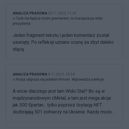
ANALIZA PRASOWA
20.11.2023, 11:41
w
Tusk nie będzie moim premierem, to manipulacja słów
prezydenta
Jeden fragment tekstu i jeden komentarz został
usunięty. Po refleksji uznano ocenę za zbyt daleko
idącą.
ANALIZA PRASOWA
8.11.2022, 18:34
w
Rosja odgraża się polskim firmom. Wprowadza sankcje
A wicie dlaczego jest tam Wobi Stal? Bo są w
międzynarodowym cMetal, a tam jest mega akcja
jak 300 Spartan... tylko poprzez licytację NFT
dozbrajają 501 żołnierzy na Ukrainie. Każdy może...