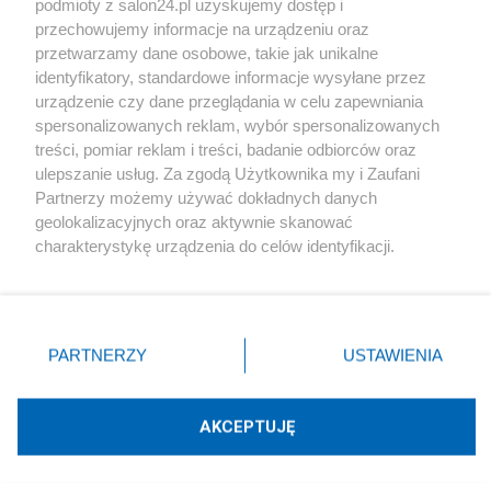
podmioty z salon24.pl uzyskujemy dostęp i
Społeczeństwo
przechowujemy informacje na urządzeniu oraz
przetwarzamy dane osobowe, takie jak unikalne
Kultura
identyfikatory, standardowe informacje wysyłane przez
urządzenie czy dane przeglądania w celu zapewniania
spersonalizowanych reklam, wybór spersonalizowanych
treści, pomiar reklam i treści, badanie odbiorców oraz
ulepszanie usług. Za zgodą Użytkownika my i Zaufani
X
Facebook
Instagram
Youtube
Partnerzy możemy używać dokładnych danych
geolokalizacyjnych oraz aktywnie skanować
charakterystykę urządzenia do celów identyfikacji.
Web Content Media sp. z o. o. © 2022
Ponieważ cenimy Twoją prywatność, prosimy o zgodę na
korzystanie z tych technologii poprzez kliknięcie
„Akceptuję”. Zgoda jest dobrowolna i zawsze możesz ją
Pomoc
O nas
Praca
Reklama
Kontakt
zmienić/wycofać klikając przycisk ustawień prywatności
PARTNERZY
USTAWIENIA
znajdujący się w lewym dolnym rogu strony
. Niektóre
rodzaje przetwarzania danych nie wymagają zgody
użytkownika, ale masz prawo sprzeciwić się takiemu
AKCEPTUJĘ
przetwarzaniu. Preferencje będą miały zastosowania tylko
Technologię dostarcza:
W3media.pl
na tej witrynie.