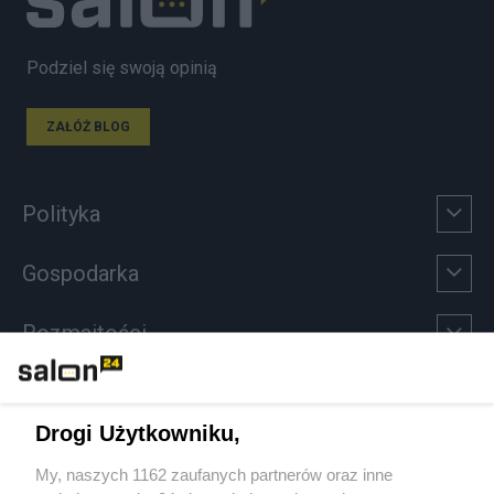
Podziel się swoją opinią
ZAŁÓŻ BLOG
Polityka
Gospodarka
Rozmaitości
Technologie
Drogi Użytkowniku,
Sport
My, naszych 1162 zaufanych partnerów oraz inne