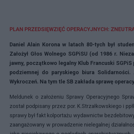
PLAN PRZEDSIĘWZIĘĆ OPERACYJNYCH: ZNEUTR
Daniel Alain Korona w latach 80-tych był stud
Założył Głos Wolnego SGPiSU (od 1986 r. Nieza
jawny, początkowo legalny Klub Francuski SGPi
podziemnej do paryskiego biura Solidarności.
Wykroczeń. Na tym tle SB zakłada sprawę operacy
Meldunek o założeniu Sprawy Operacyjnego Spraw
został podpisany przez por. K.Strzałkowskiego i pp
sprawy był fakt kolportażu wydawnictw bezdebitowyc
zaangażowany w prowadzenie nielegalnej działalnoś
jako nieciekawego o poglądach anarchistycznych, 