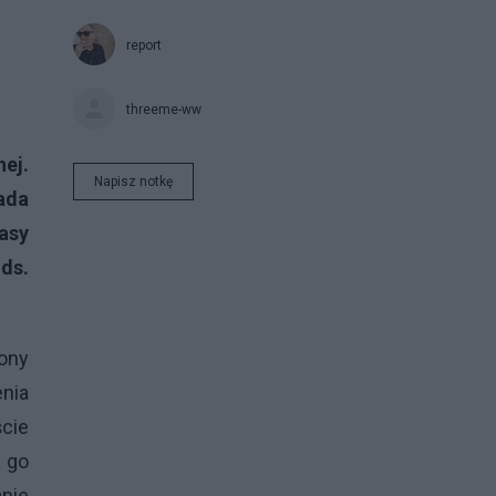
report
threeme-ww
ej.
Napisz notkę
ada
asy
ds.
ony
enia
ście
a go
anie