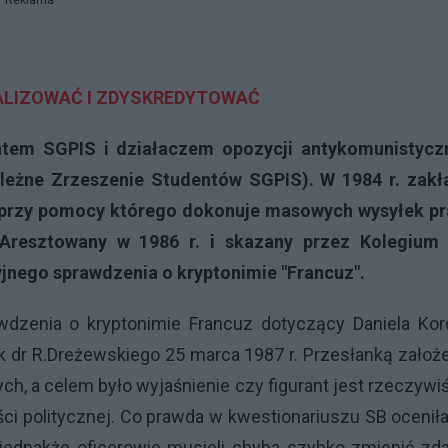
Reklama
ALIZOWAĆ I ZDYSKREDYTOWAĆ
entem SGPIS i działaczem opozycji antykomunistyczn
leżne Zrzeszenie Studentów SGPIS). W 1984 r. zakł
S przy pomocy którego dokonuje masowych wysyłek pr
 Aresztowany w 1986 r. i skazany przez Kolegium 
jnego sprawdzenia o kryptonimie "Francuz".
dzenia o kryptonimie Francuz dotyczący Daniela Kor
łk dr R.Dreżewskiego 25 marca 1987 r. Przesłanką założ
h, a celem było wyjaśnienie czy figurant jest rzeczywi
ci politycznej. Co prawda w kwestionariuszu SB ocenił
jednakże oficerowie musieli chyba szybko zmienić zd