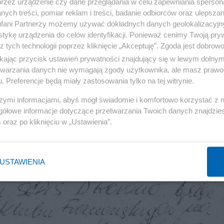
przez urządzenie czy dane przeglądania w celu zapewniania sperson
. Po zebraniu materiałów przeprowadzić z wymienio
ych treści, pomiar reklam i treści, badanie odbiorców oraz ulepszan
fani Partnerzy możemy używać dokładnych danych geolokalizacyjn
lejszego dialogu operacyjnego (wykona por. Strzałkows
tykę urządzenia do celów identyfikacji. Ponieważ cenimy Twoją pry
iaływania na środowisko akademickie SGPIS. W przypa
z tych technologii poprzez kliknięcie „Akceptuję”. Zgoda jest dobro
uzupełniany i weryfikowany.
ikając przycisk ustawień prywatności znajdujący się w lewym dolny
etwarzania danych nie wymagają zgody użytkownika, ale masz prawo 
. Preferencje będą miały zastosowania tylko na tej witrynie.
ki
szymi informacjami, abyś mógł świadomie i komfortowo korzystać z
gółowe informacje dotyczące przetwarzania Twoich danych znajdzi
s
oraz po kliknięciu w „Ustawienia”.
USTAWIENIA