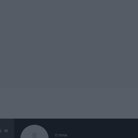
48
O mnie