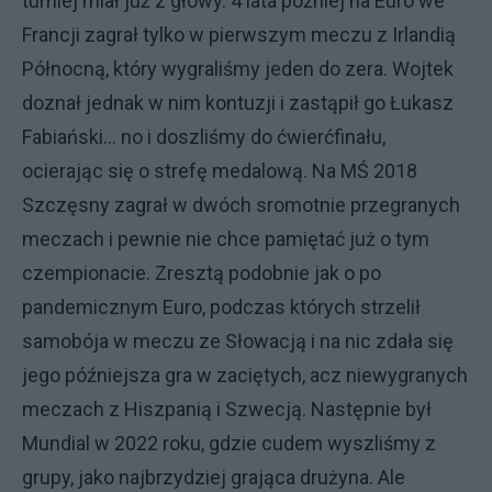
turniej miał już z głowy. 4 lata później na Euro we
Francji zagrał tylko w pierwszym meczu z Irlandią
Północną, który wygraliśmy jeden do zera. Wojtek
doznał jednak w nim kontuzji i zastąpił go Łukasz
Fabiański... no i doszliśmy do ćwierćfinału,
ocierając się o strefę medalową. Na MŚ 2018
Szczęsny zagrał w dwóch sromotnie przegranych
meczach i pewnie nie chce pamiętać już o tym
czempionacie. Zresztą podobnie jak o po
pandemicznym Euro, podczas których strzelił
samobója w meczu ze Słowacją i na nic zdała się
jego późniejsza gra w zaciętych, acz niewygranych
meczach z Hiszpanią i Szwecją. Następnie był
Mundial w 2022 roku, gdzie cudem wyszliśmy z
grupy, jako najbrzydziej grająca drużyna. Ale