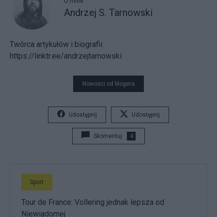
O mnie
Andrzej S. Tarnowski
Twórca artykułów i biografii:
https://linktr.ee/andrzejtarnowski
Nowości od blogera
Udostępnij
Udostępnij
Skomentuj
4
Sport
Tour de France: Vollering jednak lepsza od
Niewiadomej