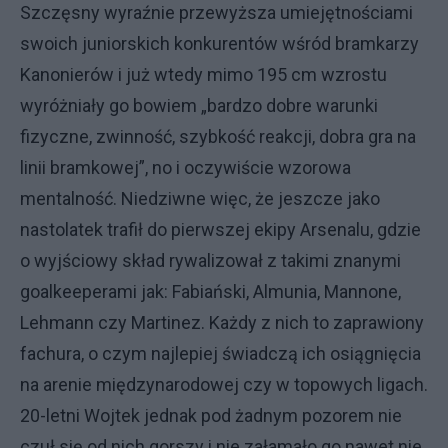
Szczęsny wyraźnie przewyższa umiejętnościami
swoich juniorskich konkurentów wśród bramkarzy
Kanonierów i już wtedy mimo 195 cm wzrostu
wyróżniały go bowiem „bardzo dobre warunki
fizyczne, zwinność, szybkość reakcji, dobra gra na
linii bramkowej”, no i oczywiście wzorowa
mentalność. Niedziwne więc, że jeszcze jako
nastolatek trafił do pierwszej ekipy Arsenalu, gdzie
o wyjściowy skład rywalizował z takimi znanymi
goalkeeperami jak: Fabiański, Almunia, Mannone,
Lehmann czy Martinez. Każdy z nich to zaprawiony
fachura, o czym najlepiej świadczą ich osiągnięcia
na arenie międzynarodowej czy w topowych ligach.
20-letni Wojtek jednak pod żadnym pozorem nie
czuł się od nich gorszy i nie załamało go nawet nie