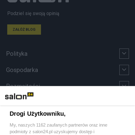
Podziel się swoją opinią
ZAŁÓŻ BLOG
Polityka
Gospodarka
Rozmaitości
Technologie
Drogi Użytkowniku,
Sport
My, naszych 1162 zaufanych partnerów oraz inne
podmioty z salon24.pl uzyskujemy dostęp i
Społeczeństwo