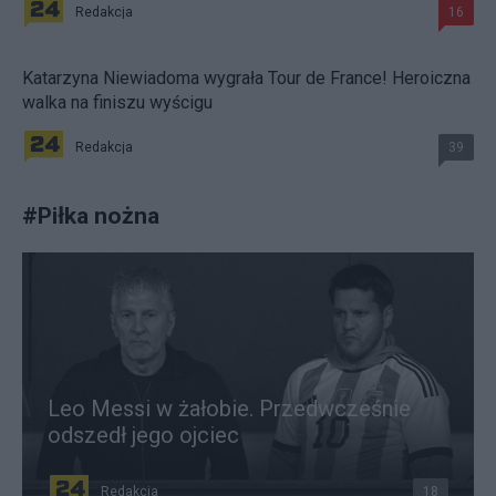
Redakcja
16
Katarzyna Niewiadoma wygrała Tour de France! Heroiczna
walka na finiszu wyścigu
Redakcja
39
#
Piłka nożna
Leo Messi w żałobie. Przedwcześnie
odszedł jego ojciec
Redakcja
18