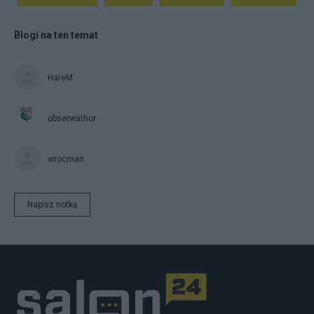
Blogi na ten temat
HareM
obserwathor
wrocman
Napisz notkę