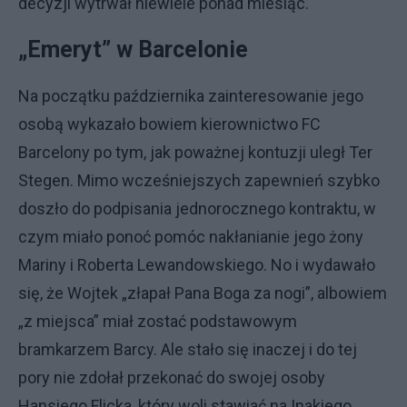
decyzji wytrwał niewiele ponad miesiąc.
„Emeryt” w Barcelonie
Na początku października zainteresowanie jego
osobą wykazało bowiem kierownictwo FC
Barcelony po tym, jak poważnej kontuzji uległ Ter
Stegen. Mimo wcześniejszych zapewnień szybko
doszło do podpisania jednorocznego kontraktu, w
czym miało ponoć pomóc nakłanianie jego żony
Mariny i Roberta Lewandowskiego. No i wydawało
się, że Wojtek „złapał Pana Boga za nogi”, albowiem
„z miejsca” miał zostać podstawowym
bramkarzem Barcy. Ale stało się inaczej i do tej
pory nie zdołał przekonać do swojej osoby
Hansiego Flicka, który woli stawiać na Inakiego