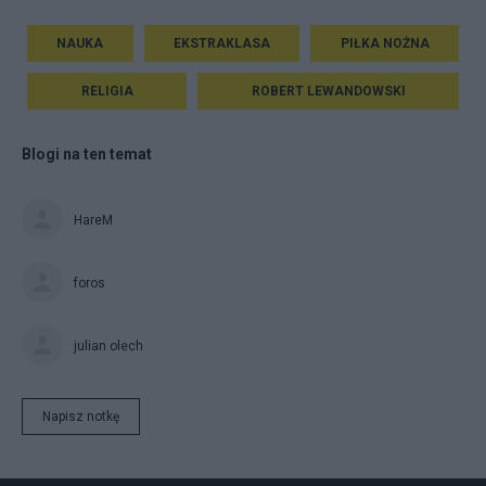
NAUKA
EKSTRAKLASA
PIŁKA NOŻNA
RELIGIA
ROBERT LEWANDOWSKI
Blogi na ten temat
HareM
foros
julian olech
Napisz notkę