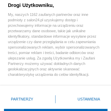
Drogi Użytkowniku,
Sport
My, naszych 1162 zaufanych partnerów oraz inne
podmioty z salon24.pl uzyskujemy dostęp i
Społeczeństwo
przechowujemy informacje na urządzeniu oraz
przetwarzamy dane osobowe, takie jak unikalne
Kultura
identyfikatory, standardowe informacje wysyłane przez
urządzenie czy dane przeglądania w celu zapewniania
spersonalizowanych reklam, wybór spersonalizowanych
treści, pomiar reklam i treści, badanie odbiorców oraz
ulepszanie usług. Za zgodą Użytkownika my i Zaufani
X
Facebook
Instagram
Youtube
Partnerzy możemy używać dokładnych danych
geolokalizacyjnych oraz aktywnie skanować
charakterystykę urządzenia do celów identyfikacji.
Web Content Media sp. z o. o. © 2022
Ponieważ cenimy Twoją prywatność, prosimy o zgodę na
korzystanie z tych technologii poprzez kliknięcie
„Akceptuję”. Zgoda jest dobrowolna i zawsze możesz ją
Pomoc
O nas
Praca
Reklama
Kontakt
zmienić/wycofać klikając przycisk ustawień prywatności
PARTNERZY
USTAWIENIA
znajdujący się w lewym dolnym rogu strony
. Niektóre
rodzaje przetwarzania danych nie wymagają zgody