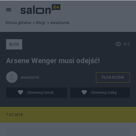
Strona główna
Blogi
awanturnik
612
BLOG
Arsene Wenger musi odejść!
awanturnik
PIŁKA NOŻNA
Obserwuj temat
Obserwuj notkę
7.02.2018