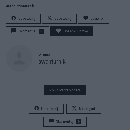
Autor: awanturnik
Udostępnij
Udostępnij
Lubię to!
Skomentuj
6
Obserwuj notkę
O mnie
awanturnik
Nowości od blogera
Udostępnij
Udostępnij
Skomentuj
6