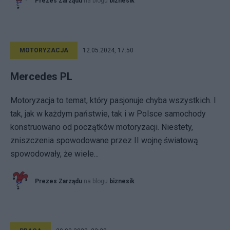
Prezes Zarządu
na blogu
biznesik
MOTORYZACJA
12.05.2024, 17:50
Mercedes PL
Motoryzacja to temat, który pasjonuje chyba wszystkich. I
tak, jak w każdym państwie, tak i w Polsce samochody
konstruowano od początków motoryzacji. Niestety,
zniszczenia spowodowane przez II wojnę światową
spowodowały, że wiele...
Prezes Zarządu
na blogu
biznesik