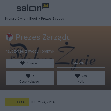
Strona główna
Blogi
Prezes Zarządu
Prezes Zarządu
nauczyciel zawodu i praktyk
Obserwuj
WIADOMOŚĆ
4
409
Obserwujących
Notki
POLITYKA
8.06.2024, 20:54