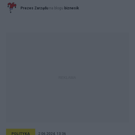
Prezes Zarządu
na blogu
biznesik
POLITYKA
2.06.2024, 13:36