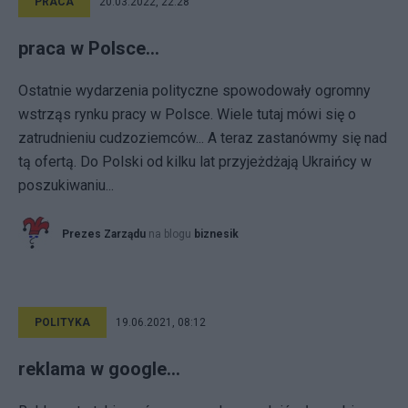
PRACA
20.03.2022, 22:28
praca w Polsce...
Ostatnie wydarzenia polityczne spowodowały ogromny
wstrząs rynku pracy w Polsce. Wiele tutaj mówi się o
zatrudnieniu cudzoziemców... A teraz zastanówmy się nad
tą ofertą. Do Polski od kilku lat przyjeżdżają Ukraińcy w
poszukiwaniu...
Prezes Zarządu
na blogu
biznesik
POLITYKA
19.06.2021, 08:12
reklama w google...