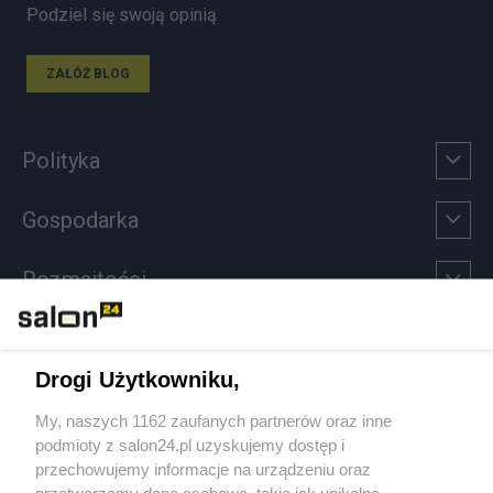
Podziel się swoją opinią
ZAŁÓŻ BLOG
Polityka
Gospodarka
Rozmaitości
Technologie
Drogi Użytkowniku,
Sport
My, naszych 1162 zaufanych partnerów oraz inne
podmioty z salon24.pl uzyskujemy dostęp i
Społeczeństwo
przechowujemy informacje na urządzeniu oraz
przetwarzamy dane osobowe, takie jak unikalne